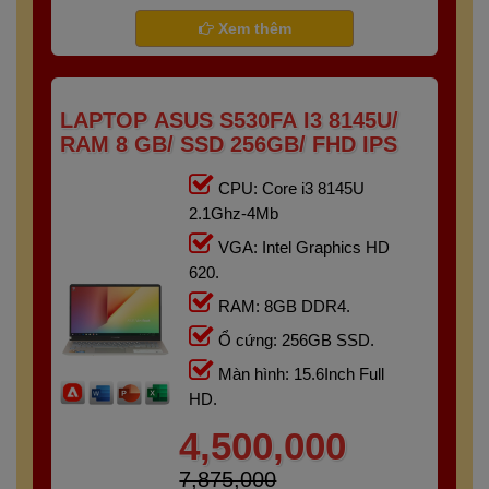
- Gaming
Bảo hành 6 tháng
Xem thêm
LAPTOP ASUS S530FA I3 8145U/
RAM 8 GB/ SSD 256GB/ FHD IPS
CPU: Core i3 8145U
2.1Ghz-4Mb
VGA: Intel Graphics HD
620.
RAM: 8GB DDR4.
Ổ cứng: 256GB SSD.
Màn hình: 15.6Inch Full
HD.
4,500,000
7,875,000