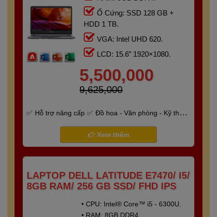
Ổ Cứng: SSD 128 GB +
HDD 1 TB.
VGA: Intel UHD 620.
LCD: 15.6” 1920×1080.
5,500,000
9,625,000
Hỗ trợ nâng cấp
Đồ họa - Văn phòng - Kỹ thuật
- Gaming
Bảo hành 6 tháng
Xem thêm
LAPTOP DELL LATITUDE E7470/ I5/
8GB RAM/ 256 GB SSD/ FHD IPS
• CPU: Intel® Core™ i5 - 6300U.
• RAM: 8GB DDR4.