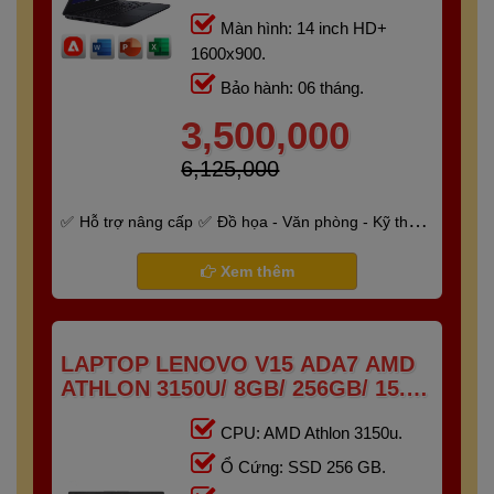
Màn hình: 14 inch HD+
1600x900.
Bảo hành: 06 tháng.
3,500,000
6,125,000
Hỗ trợ nâng cấp
Đồ họa - Văn phòng - Kỹ thuật
- Gaming
Bảo hành 6 tháng
Xem thêm
LAPTOP LENOVO V15 ADA7 AMD
ATHLON 3150U/ 8GB/ 256GB/ 15.6"
HD
CPU: AMD Athlon 3150u.
Ổ Cứng: SSD 256 GB.