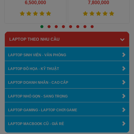
6,500,000
7,800,000
AMD RADEON HD 8790M/
15.6 FHD
Xem thêm
Xem thêm
LAPTOP THEO NHU CẦU
LAPTOP SINH VIÊN - VĂN PHÒNG
LAPTOP ĐỒ HỌA - KỸ THUẬT
LAPTOP DOANH NHÂN - CAO CẤP
LAPTOP NHỎ GỌN - SANG TRỌNG
LAPTOP GAMING - LAPTOP CHƠI GAME
LAPTOP MACBOOK CŨ - GIÁ RẺ