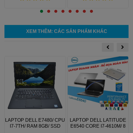
Xem thêm
Xem thêm
XEM THÊM
: CÁC SẢN PHẨM KHÁC
N
LAPTOP DELL E7480/ CPU
LAPTOP DELL LATITUDE
/
I7-7TH/ RAM 8GB/ SSD
E6540 CORE I7-4610M/ 8
256GB
GB RAM/ 240 GB SSD/