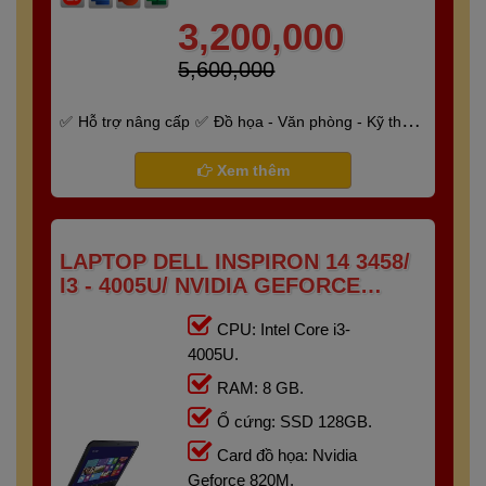
3,200,000
5,600,000
Hỗ trợ nâng cấp
Đồ họa - Văn phòng - Kỹ thuật
- Gaming
Bảo hành 6 tháng
Xem thêm
LAPTOP DELL INSPIRON 14 3458/
I3 - 4005U/ NVIDIA GEFORCE
820M/ RAM 8G/ SSD 128GB/
CPU: Intel Core i3-
14"HD+
4005U.
RAM: 8 GB.
Ổ cứng: SSD 128GB.
Card đồ họa: Nvidia
Geforce 820M.