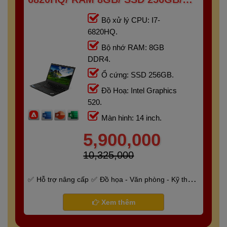
14INCH
Bộ xử lý CPU: I7-
6820HQ.
Bộ nhớ RAM: 8GB
DDR4.
Ổ cứng: SSD 256GB.
Đồ Hoạ: Intel Graphics
520.
Màn hinh: 14 inch.
5,900,000
10,325,000
Hỗ trợ nâng cấp
Đồ họa - Văn phòng - Kỹ thuật
- Gaming
Bảo hành 6 tháng
Xem thêm