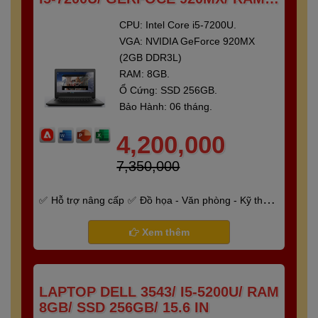
GB/ SSD 250 GB/ 14"FULL HD
CPU: Intel Core i5-7200U.
VGA: NVIDIA GeForce 920MX
(2GB DDR3L)
RAM: 8GB.
Ổ Cứng: SSD 256GB.
Bảo Hành: 06 tháng.
4,200,000
7,350,000
Hỗ trợ nâng cấp
Đồ họa - Văn phòng - Kỹ thuật
- Gaming
Bảo hành 6 tháng
Xem thêm
LAPTOP DELL 3543/ I5-5200U/ RAM
8GB/ SSD 256GB/ 15.6 IN