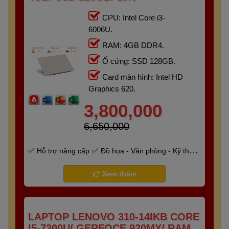
CPU: Intel Core i3-
6006U.
RAM: 4GB DDR4.
Ổ cứng: SSD 128GB.
Card màn hình: Intel HD
Graphics 620.
3,800,000
6,650,000
Hỗ trợ nâng cấp
Đồ họa - Văn phòng - Kỹ thuật
- Gaming
Bảo hành 6 tháng
Xem thêm
LAPTOP LENOVO 310-14IKB CORE
I5-7200U/ GERFOCE 920MX/ RAM 8