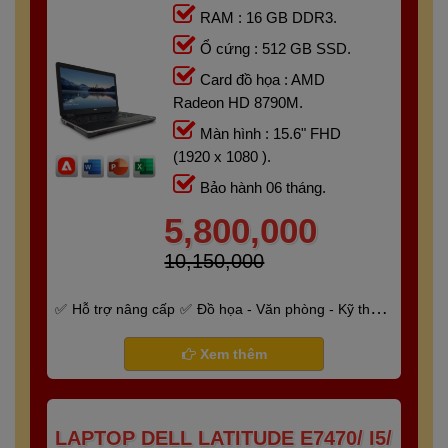
RAM : 16 GB DDR3.
Ổ cứng : 512 GB SSD.
Card đồ họa : AMD
Radeon HD 8790M.
Màn hình : 15.6" FHD
(1920 x 1080 ).
Bảo hành 06 tháng.
5,800,000
10,150,000
Hỗ trợ nâng cấp
Đồ họa - Văn phòng - Kỹ thuật
- Gaming
Bảo hành 6 tháng
Xem thêm
LAPTOP DELL LATITUDE E7470/ I5/