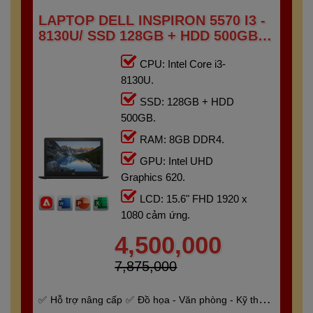
LAPTOP DELL INSPIRON 5570 I3 -
8130U/ SSD 128GB + HDD 500GB/
RAM 8GB/ 15.6" FHD TOUCH
CPU: Intel Core i3-
8130U.
SSD: 128GB + HDD
500GB.
RAM: 8GB DDR4.
GPU: Intel UHD
Graphics 620.
LCD: 15.6" FHD 1920 x
1080 cảm ứng.
4,500,000
7,875,000
Hỗ trợ nâng cấp
Đồ họa - Văn phòng - Kỹ thuật