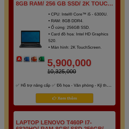
8GB RAM/ 256 GB SSD/ 2K TOUCH
SCREEN
• CPU: Intel® Core™ i5 - 6300U.
• RAM: 8GB DDR4.
• Ổ cứng: 256GB SSD.
• Card đồ họa: Intel HD Graphics
520.
• Màn hình: 2K TouchScreen.
5,900,000
10,325,000
Hỗ trợ nâng cấp
Đồ họa - Văn phòng - Kỹ thuật
- Gaming
Bảo hành 6 tháng
Xem thêm
LAPTOP LENOVO T460P I7-
6820HQ/ RAM 8GB/ SSD 256GB/