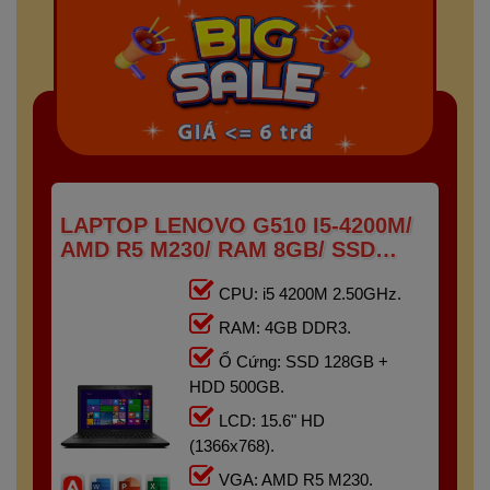
LAPTOP LENOVO G510 I5-4200M/
AMD R5 M230/ RAM 8GB/ SSD
128GB + HDD 500GB/ 15.6" HD
CPU: i5 4200M 2.50GHz.
RAM: 4GB DDR3.
Ổ Cứng: SSD 128GB +
HDD 500GB.
LCD: 15.6" HD
(1366x768).
VGA: AMD R5 M230.