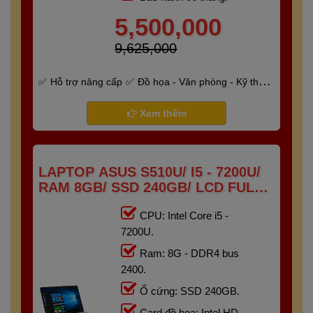
5,500,000
9,625,000
Hỗ trợ nâng cấp
Đồ họa - Văn phòng - Kỹ thuật
- Gaming
Bảo hành 6 tháng
Xem thêm
LAPTOP ASUS S510U/ I5 - 7200U/
RAM 8GB/ SSD 240GB/ LCD FULL
HD IPS
CPU: Intel Core i5 -
7200U.
Ram: 8G - DDR4 bus
2400.
Ổ cứng: SSD 240GB.
Card đồ họa: Intel HD