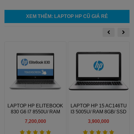
XEM THÊM
:
LAPTOP HP CŨ GIÁ RẺ
LAPTOP HP ELITEBOOK
LAPTOP HP 15 AC146TU
830 G6 I7 8550U/ RAM
I3 5005U/ RAM 8GB/ SSD
8GB/ SSD 256GB/ 13.3''
256GB/ 15.8" HD
7,200,000
3,900,000
FHD TOUCH