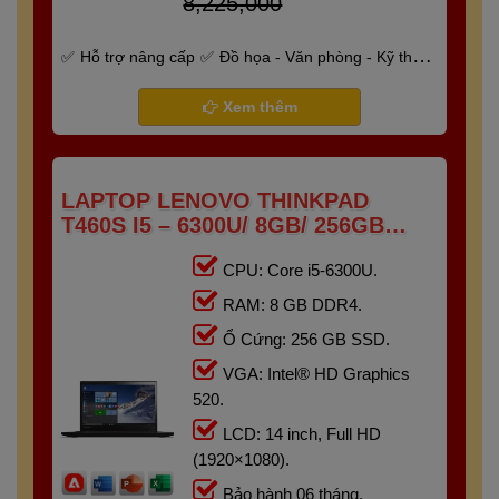
8,225,000
Hỗ trợ nâng cấp
Đồ họa - Văn phòng - Kỹ thuật
- Gaming
Bảo hành 6 tháng
Xem thêm
LAPTOP LENOVO THINKPAD
T460S I5 – 6300U/ 8GB/ 256GB
/14.0" FHD
CPU: Core i5-6300U.
RAM: 8 GB DDR4.
Ổ Cứng: 256 GB SSD.
VGA: Intel® HD Graphics
520.
LCD: 14 inch, Full HD
(1920×1080).
Bảo hành 06 tháng.