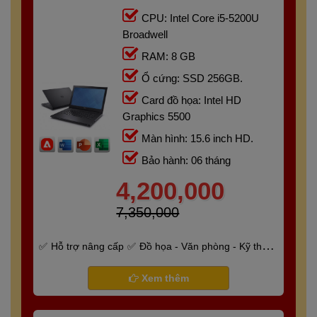
CPU: Intel Core i5-5200U
Broadwell
RAM: 8 GB
Ổ cứng: SSD 256GB.
Card đồ họa: Intel HD
Graphics 5500
Màn hình: 15.6 inch HD.
Bảo hành: 06 tháng
4,200,000
7,350,000
Hỗ trợ nâng cấp
Đồ họa - Văn phòng - Kỹ thuật
- Gaming
Bảo hành 6 tháng
Xem thêm