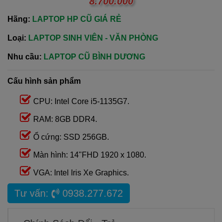
8.700.000
Hãng:
LAPTOP HP CŨ GIÁ RẺ
Loại:
LAPTOP SINH VIÊN - VĂN PHÒNG
Nhu cầu:
LAPTOP CŨ BÌNH DƯƠNG
Cấu hình sản phẩm
CPU: Intel Core i5-1135G7.
RAM: 8GB DDR4.
Ổ cứng: SSD 256GB.
Màn hình: 14"FHD 1920 x 1080.
VGA: Intel Iris Xe Graphics.
Tư vấn:
0938.277.672