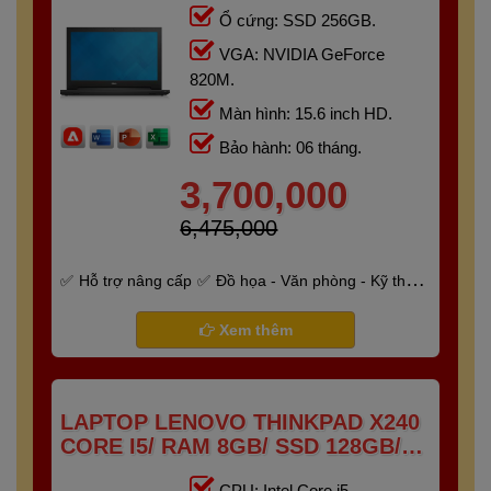
Ổ cứng: SSD 256GB.
VGA: NVIDIA GeForce
820M.
Màn hình: 15.6 inch HD.
Bảo hành: 06 tháng.
3,700,000
6,475,000
Hỗ trợ nâng cấp
Đồ họa - Văn phòng - Kỹ thuật
- Gaming
Bảo hành 6 tháng
Xem thêm
LAPTOP LENOVO THINKPAD X240
CORE I5/ RAM 8GB/ SSD 128GB/
12.5"HD
CPU: Intel Core i5 -