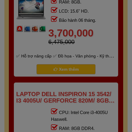
RAM: 8GB.
LCD: 15.6" HD.
Bảo hành 06 tháng.
3,700,000
6,475,000
Hỗ trợ nâng cấp
Đồ họa - Văn phòng - Kỹ thuật
- Gaming
Bảo hành 6 tháng
Xem thêm
LAPTOP DELL INSPIRON 15 3542/
I3 4005U/ GERFORCE 820M/ 8GB/
256GB/ 15.6" HD
CPU: Intel Core i3-4005U
Haswell.
RAM: 8GB DDR4.