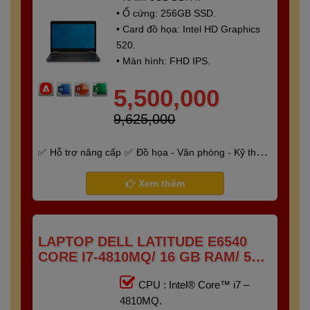
• Ổ cứng: 256GB SSD.
• Card đồ họa: Intel HD Graphics
520.
• Màn hình: FHD IPS.
5,500,000
9,625,000
Hỗ trợ nâng cấp
Đồ họa - Văn phòng - Kỹ thuật
- Gaming
Bảo hành 6 tháng
Xem thêm
LAPTOP DELL LATITUDE E6540
CORE I7-4810MQ/ 16 GB RAM/ 512
GB SSD/ AMD RADEON HD 8790M/
CPU : Intel® Core™ i7 –
15.6 FHD
4810MQ.