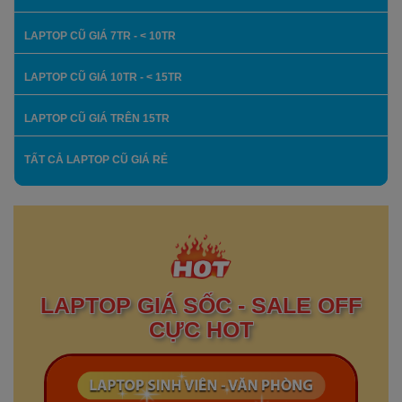
LAPTOP CŨ GIÁ 7TR - < 10TR
LAPTOP CŨ GIÁ 10TR - < 15TR
LAPTOP CŨ GIÁ TRÊN 15TR
TẤT CẢ LAPTOP CŨ GIÁ RẺ
LAPTOP GIÁ SỐC - SALE OFF
CỰC HOT