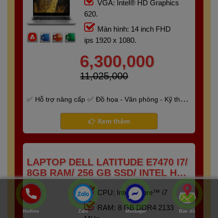
VGA: Intel® HD Graphics
620.
Màn hình: 14 inch FHD
ips 1920 x 1080.
6,300,000
11,025,000
Hỗ trợ nâng cấp
Đồ họa - Văn phòng - Kỹ thuật
- Gaming
Bảo hành 6 tháng
Xem thêm
LAPTOP DELL LATITUDE E7470 I7/
8GB RAM/ 256 GB SSD/ INTEL HD
520/ TOUCH SCREEN
CPU: Intel® Core™ i7
RAM: 8 GB DDR4 2133
Hotline
Zalo
Messager
Bản đồ