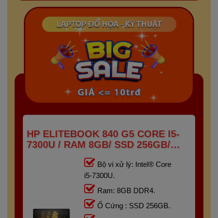
HP ELITEBOOK 840 G5 CORE I5-
7300U / RAM 8GB/ SSD 256GB/
FHD IPS 14 INCH
Bộ vi xử lý: Intel® Core
i5-7300U.
Ram: 8GB DDR4.
Ổ Cứng : SSD 256GB.