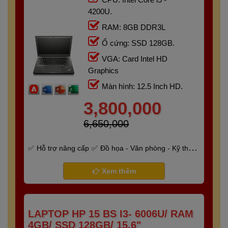
4200U.
RAM: 8GB DDR3L
Ổ cứng: SSD 128GB.
VGA: Card Intel HD
Graphics
Màn hình: 12.5 Inch HD.
3,800,000
6,650,000
Hỗ trợ nâng cấp
Đồ họa - Văn phòng - Kỹ thuật
- Gaming
Bảo hành 6 tháng
Xem thêm
LAPTOP HP 15 BS I3- 6006U/ RAM
4GB/ SSD 128GB/ 15.6"