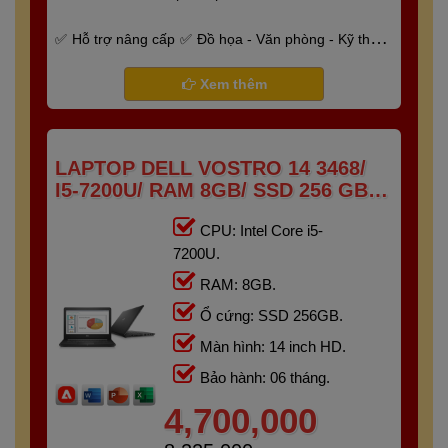
Hỗ trợ nâng cấp
Đồ họa - Văn phòng - Kỹ thuật
- Gaming
Bảo hành 6 tháng
Xem thêm
LAPTOP DELL VOSTRO 14 3468/
I5-7200U/ RAM 8GB/ SSD 256 GB/
14" HD
CPU: Intel Core i5-
7200U.
RAM: 8GB.
Ổ cứng: SSD 256GB.
Màn hình: 14 inch HD.
Bảo hành: 06 tháng.
4,700,000