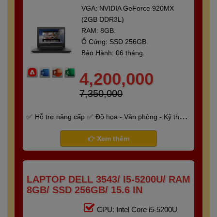
VGA: NVIDIA GeForce 920MX
(2GB DDR3L)
RAM: 8GB.
Ổ Cứng: SSD 256GB.
Bảo Hành: 06 tháng.
4,200,000
7,350,000
Hỗ trợ nâng cấp
Đồ họa - Văn phòng - Kỹ thuật
- Gaming
Bảo hành 6 tháng
Xem thêm
LAPTOP DELL 3543/ I5-5200U/ RAM
8GB/ SSD 256GB/ 15.6 IN
CPU: Intel Core i5-5200U