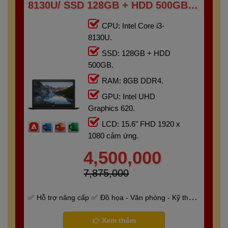
8130U/ SSD 128GB + HDD 500GB/
RAM 8GB/ 15.6" FHD TOUCH
CPU: Intel Core i3-
8130U.
SSD: 128GB + HDD
500GB.
RAM: 8GB DDR4.
GPU: Intel UHD
Graphics 620.
LCD: 15.6" FHD 1920 x
1080 cảm ứng.
4,500,000
7,875,000
Hỗ trợ nâng cấp
Đồ họa - Văn phòng - Kỹ thuật
- Gaming
Bảo hành 6 tháng
Xem thêm