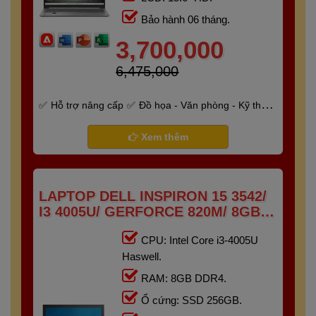
Bảo hành 06 tháng.
3,700,000
6,475,000
Hỗ trợ nâng cấp
Đồ họa - Văn phòng - Kỹ thuật
- Gaming
Bảo hành 6 tháng
Xem thêm
LAPTOP DELL INSPIRON 15 3542/
I3 4005U/ GERFORCE 820M/ 8GB/
256GB/ 15.6" HD
CPU: Intel Core i3-4005U
Haswell.
RAM: 8GB DDR4.
Ổ cứng: SSD 256GB.