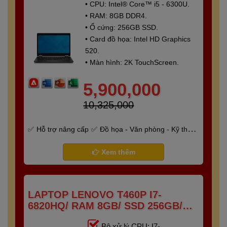
• CPU: Intel® Core™ i5 - 6300U.
• RAM: 8GB DDR4.
• Ổ cứng: 256GB SSD.
• Card đồ họa: Intel HD Graphics
520.
• Màn hình: 2K TouchScreen.
5,900,000
10,325,000
Hỗ trợ nâng cấp
Đồ họa - Văn phòng - Kỹ thuật
- Gaming
Bảo hành 6 tháng
Xem thêm
LAPTOP LENOVO T460P I7-
6820HQ/ RAM 8GB/ SSD 256GB/
14INCH
Bộ xử lý CPU: I7-