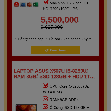
Màn hình: 15.6 inch Full
HD (1920x1080), IPS.
5,500,000
9,625,000
Hỗ trợ nâng cấp
Đồ họa - Văn phòng - Kỹ thuật
- Gaming
Bảo hành 6 tháng
Xem thêm
LAPTOP ASUS X507U I5-8250U/
RAM 8GB/ SSD 128GB + HDD 1TB
/15.6″ FHD)
CPU: Core i5-8250u (Up
to 3.40Ghz).
RAM: 8GB DDR4.
Ổ Cứng: SSD 128 GB +