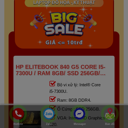
HP ELITEBOOK 840 G5 CORE I5-
7300U / RAM 8GB/ SSD 256GB/
FHD IPS 14 INCH
Bộ vi xử lý: Intel® Core
i5-7300U.
Ram: 8GB DDR4.
Ổ Cứng : SSD 256GB.
VGA: Intel® HD Graphics
620.
Hotline
Zalo
Messager
Bản đồ