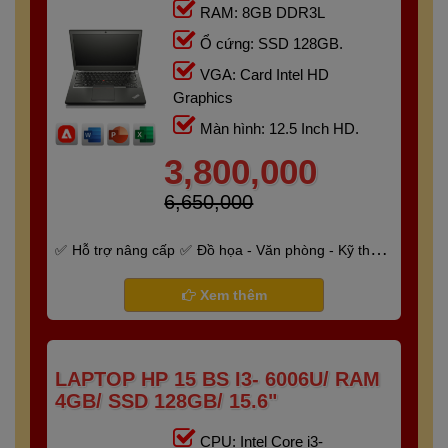
RAM: 8GB DDR3L
Ổ cứng: SSD 128GB.
VGA: Card Intel HD
Graphics
Màn hình: 12.5 Inch HD.
3,800,000
6,650,000
Hỗ trợ nâng cấp
Đồ họa - Văn phòng - Kỹ thuật
- Gaming
Bảo hành 6 tháng
Xem thêm
LAPTOP HP 15 BS I3- 6006U/ RAM
4GB/ SSD 128GB/ 15.6"
CPU: Intel Core i3-