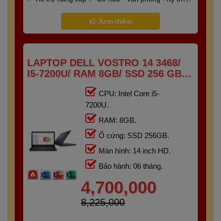
- Gaming
Bảo hành 6 tháng
Xem thêm
LAPTOP DELL VOSTRO 14 3468/
I5-7200U/ RAM 8GB/ SSD 256 GB/
14" HD
CPU: Intel Core i5-
7200U.
RAM: 8GB.
Ổ cứng: SSD 256GB.
Màn hình: 14 inch HD.
Bảo hành: 06 tháng.
4,700,000
8,225,000