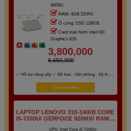
6006U.
RAM: 4GB DDR4.
Ổ cứng: SSD 128GB.
Card màn hình: Intel HD
Graphics 620.
3,800,000
6,650,000
Hỗ trợ nâng cấp
Đồ họa - Văn phòng - Kỹ thuật
- Gaming
Bảo hành 6 tháng
Xem thêm
LAPTOP LENOVO 310-14IKB CORE
I5-7200U/ GERFOCE 920MX/ RAM 8
GB/ SSD 250 GB/ 14"FULL HD
CPU: Intel Core i5-7200U.