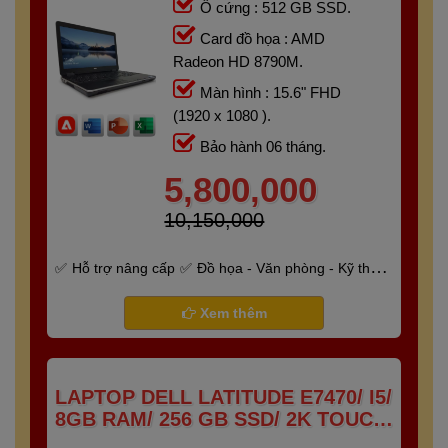
Ổ cứng : 512 GB SSD.
Card đồ họa : AMD
Radeon HD 8790M.
Màn hình : 15.6" FHD
(1920 x 1080 ).
Bảo hành 06 tháng.
5,800,000
10,150,000
Hỗ trợ nâng cấp
Đồ họa - Văn phòng - Kỹ thuật
- Gaming
Bảo hành 6 tháng
Xem thêm
LAPTOP DELL LATITUDE E7470/ I5/
8GB RAM/ 256 GB SSD/ 2K TOUCH
SCREEN