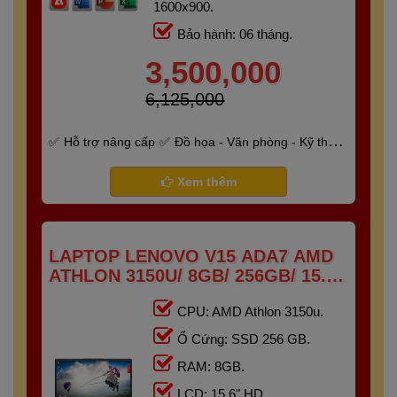
1600x900.
Bảo hành: 06 tháng.
3,500,000
6,125,000
Hỗ trợ nâng cấp
Đồ họa - Văn phòng - Kỹ thuật
- Gaming
Bảo hành 6 tháng
Xem thêm
LAPTOP LENOVO V15 ADA7 AMD
ATHLON 3150U/ 8GB/ 256GB/ 15.6"
HD
CPU: AMD Athlon 3150u.
Ổ Cứng: SSD 256 GB.
RAM: 8GB.
LCD: 15.6" HD.