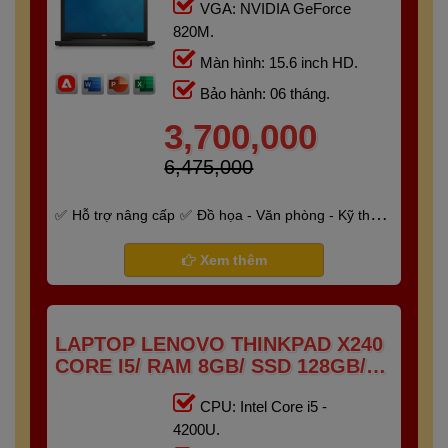
VGA: NVIDIA GeForce
820M.
Màn hình: 15.6 inch HD.
Bảo hành: 06 tháng.
3,700,000
6,475,000
Hỗ trợ nâng cấp
Đồ họa - Văn phòng - Kỹ thuật
- Gaming
Bảo hành 6 tháng
Xem thêm
LAPTOP LENOVO THINKPAD X240
CORE I5/ RAM 8GB/ SSD 128GB/
12.5"HD
CPU: Intel Core i5 -
4200U.