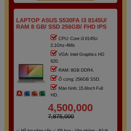
LAPTOP ASUS S530FA I3 8145U/
RAM 8 GB/ SSD 256GB/ FHD IPS
CPU: Core i3 8145U
2.1Ghz-4Mb
VGA: Intel Graphics HD
620.
RAM: 8GB DDR4.
Ổ cứng: 256GB SSD.
Màn hình: 15.6Inch Full
HD.
4,500,000
7,875,000
Hỗ trợ nâng cấp
Đồ họa - Văn phòng - Kỹ thuật