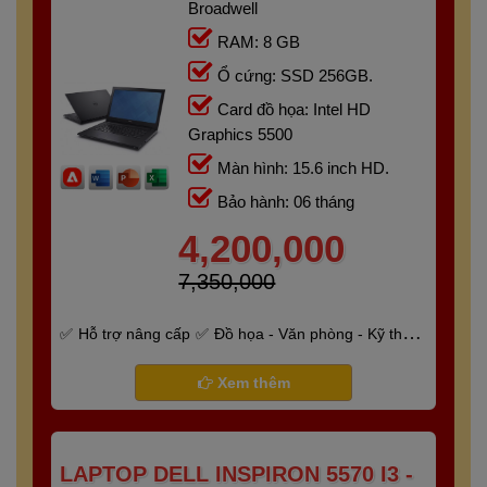
Broadwell
RAM: 8 GB
Ổ cứng: SSD 256GB.
Card đồ họa: Intel HD
Graphics 5500
Màn hình: 15.6 inch HD.
Bảo hành: 06 tháng
4,200,000
7,350,000
Hỗ trợ nâng cấp
Đồ họa - Văn phòng - Kỹ thuật
- Gaming
Bảo hành 6 tháng
Xem thêm
LAPTOP DELL INSPIRON 5570 I3 -