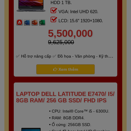
HDD 1 TB.
VGA: Intel UHD 620.
LCD: 15.6” 1920×1080.
5,500,000
9,625,000
Hỗ trợ nâng cấp
Đồ họa - Văn phòng - Kỹ thuật
- Gaming
Bảo hành 6 tháng
Xem thêm
LAPTOP DELL LATITUDE E7470/ I5/
8GB RAM/ 256 GB SSD/ FHD IPS
• CPU: Intel® Core™ i5 - 6300U.
• RAM: 8GB DDR4.
• Ổ cứng: 256GB SSD.