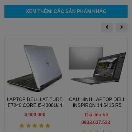
XEM THÊM
: CÁC SẢN PHẨM KHÁC
LAPTOP DELL LATITUDE
CẤU HÌNH LAPTOP DELL
E7240 CORE I5-4300U/ 4
INSPIRON 14 5415 R5
GB RAM/ 128 GB SSD/
5500U/8GB/256GB/FHD
4,900,000
Giá liên hệ:
INTEL HD 4400/ 12.5 HD
IPS
0933.637.533