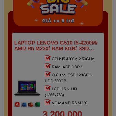
LAPTOP LENOVO G510 I5-4200M/
AMD R5 M230/ RAM 8GB/ SSD
128GB + HDD 500GB/ 15.6" HD
CPU: i5 4200M 2.50GHz.
RAM: 4GB DDR3.
Ổ Cứng: SSD 128GB +
HDD 500GB.
LCD: 15.6" HD
(1366x768).
VGA: AMD R5 M230.
3,200,000