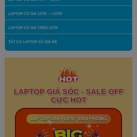
LAPTOP CŨ GIÁ 10TR - < 15TR
LAPTOP CŨ GIÁ TRÊN 15TR
TẤT CẢ LAPTOP CŨ GIÁ RẺ
LAPTOP GIÁ SỐC - SALE OFF
CỰC HOT