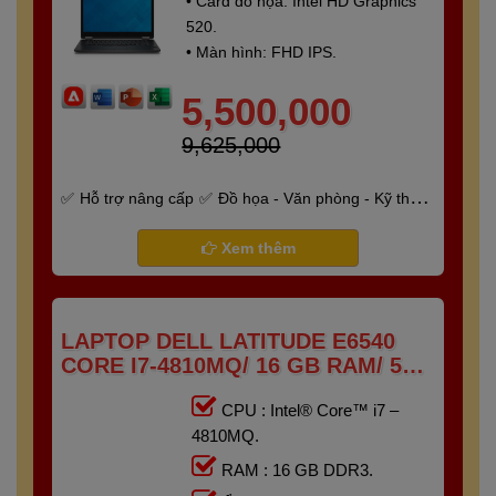
• Card đồ họa: Intel HD Graphics
520.
• Màn hình: FHD IPS.
5,500,000
9,625,000
Hỗ trợ nâng cấp
Đồ họa - Văn phòng - Kỹ thuật
- Gaming
Bảo hành 6 tháng
Xem thêm
LAPTOP DELL LATITUDE E6540
CORE I7-4810MQ/ 16 GB RAM/ 512
GB SSD/ AMD RADEON HD 8790M/
CPU : Intel® Core™ i7 –
15.6 FHD
4810MQ.
RAM : 16 GB DDR3.