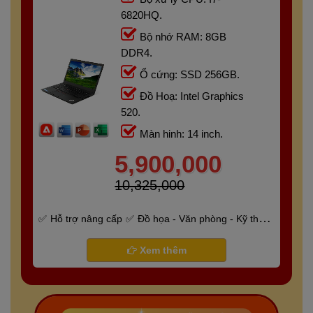
6820HQ.
Bộ nhớ RAM: 8GB
DDR4.
Ổ cứng: SSD 256GB.
Đồ Hoạ: Intel Graphics
520.
Màn hinh: 14 inch.
5,900,000
10,325,000
Hỗ trợ nâng cấp
Đồ họa - Văn phòng - Kỹ thuật
- Gaming
Bảo hành 6 tháng
Xem thêm