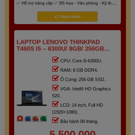
Hỗ trợ nâng cấp
Đồ họa - Văn phòng - Kỹ thuật
- Gaming
Bảo hành 6 tháng
Xem thêm
LAPTOP LENOVO THINKPAD
T460S I5 – 6300U/ 8GB/ 256GB
/14.0" FHD
CPU: Core i5-6300U.
RAM: 8 GB DDR4.
Ổ Cứng: 256 GB SSD.
VGA: Intel® HD Graphics
520.
LCD: 14 inch, Full HD
(1920×1080).
Bảo hành 06 tháng.
5,500,000