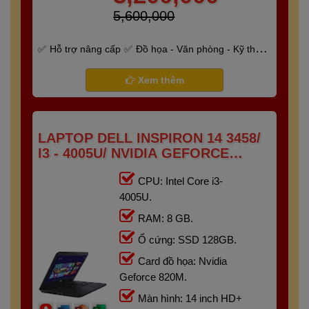
5,600,000
Hỗ trợ nâng cấp
Đồ họa - Văn phòng - Kỹ thuật
- Gaming
Bảo hành 6 tháng
Xem thêm
LAPTOP DELL INSPIRON 14 3458/
I3 - 4005U/ NVIDIA GEFORCE
820M/ RAM 8G/ SSD 128GB/
CPU: Intel Core i3-
14"HD+
4005U.
RAM: 8 GB.
Ổ cứng: SSD 128GB.
Card đồ họa: Nvidia
Geforce 820M.
Màn hình: 14 inch HD+