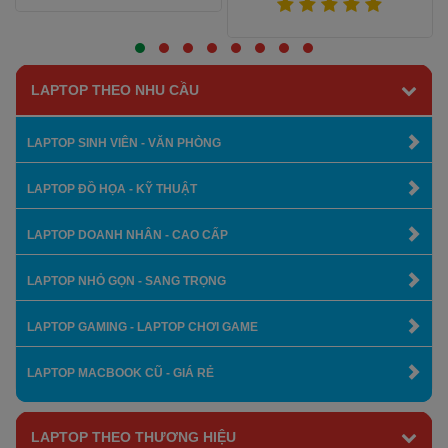
Xem thêm
Xem thêm
LAPTOP THEO NHU CẦU
LAPTOP SINH VIÊN - VĂN PHÒNG
LAPTOP ĐỒ HỌA - KỸ THUẬT
LAPTOP DOANH NHÂN - CAO CẤP
LAPTOP NHỎ GỌN - SANG TRỌNG
LAPTOP GAMING - LAPTOP CHƠI GAME
LAPTOP MACBOOK CŨ - GIÁ RẺ
LAPTOP THEO THƯƠNG HIỆU