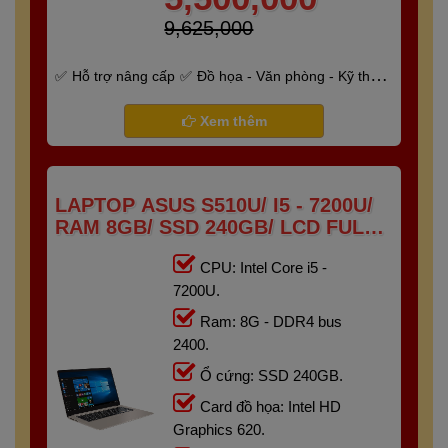
9,625,000
Hỗ trợ nâng cấp
Đồ họa - Văn phòng - Kỹ thuật
- Gaming
Bảo hành 6 tháng
Xem thêm
LAPTOP ASUS S510U/ I5 - 7200U/
RAM 8GB/ SSD 240GB/ LCD FULL
HD IPS
CPU: Intel Core i5 -
7200U.
Ram: 8G - DDR4 bus
2400.
Ổ cứng: SSD 240GB.
Card đồ họa: Intel HD
Graphics 620.