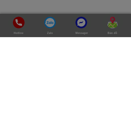
Hotline
Zalo
Messager
Bản đồ
TÌM LAPTOP CŨ TRONG TẦM GIÁ
Dưới 5tr
5 Triệu Đến < 7 Triệu
7 Triệu Đến < 10 Triệu
10 Triệu Đến < 15 Triệu
Trên 15 Triệu