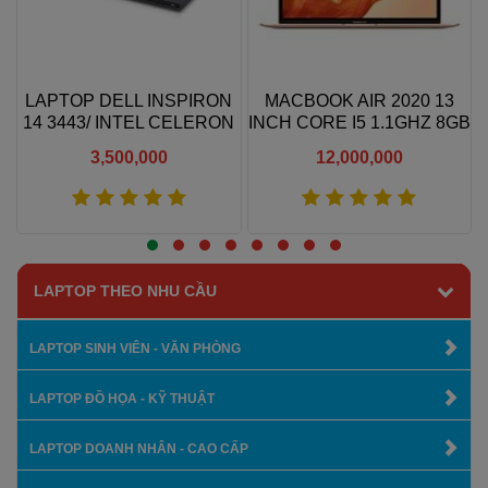
U
LAPTOP DELL INSPIRON
MACBOOK AIR 2020 13
D
14 3443/ INTEL CELERON
INCH CORE I5 1.1GHZ 8GB
3205U/ RAM 4G/ HDD
RAM 512GB SSD
3,500,000
12,000,000
500G/ 14 IN
Xem thêm
Xem thêm
LAPTOP THEO NHU CẦU
LAPTOP SINH VIÊN - VĂN PHÒNG
LAPTOP ĐỒ HỌA - KỸ THUẬT
LAPTOP DOANH NHÂN - CAO CẤP