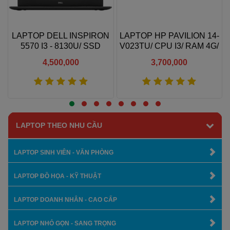
-
LAPTOP DELL INSPIRON
LAPTOP HP PAVILION 14-
5570 I3 - 8130U/ SSD
V023TU/ CPU I3/ RAM 4G/
128GB + HDD 500GB/ RAM
HDD 500G/ 14 IN
4,500,000
3,700,000
8GB/ 15.6" FHD TOUCH
Xem thêm
Xem thêm
LAPTOP THEO NHU CẦU
LAPTOP SINH VIÊN - VĂN PHÒNG
LAPTOP ĐỒ HỌA - KỸ THUẬT
LAPTOP DOANH NHÂN - CAO CẤP
LAPTOP NHỎ GỌN - SANG TRỌNG