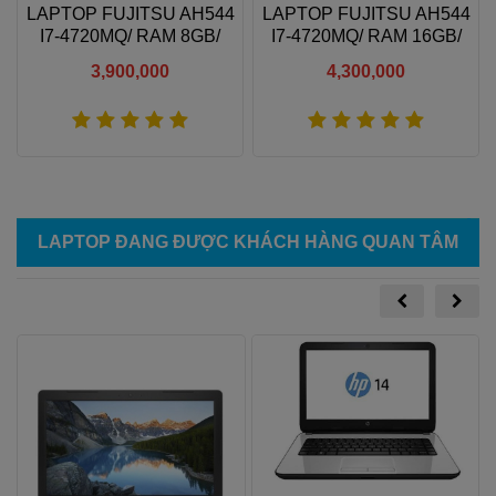
LAPTOP FUJITSU AH544
LAPTOP FUJITSU AH544
I7-4720MQ/ RAM 8GB/
I7-4720MQ/ RAM 16GB/
SSD256GB/ NVIDIA
SSD256GB/ NVIDIA
3,900,000
4,300,000
GEFORCE GT 720M/ LCD
GEFORCE GT 720M/ LCD
HD
HD
Xem thêm
Xem thêm
LAPTOP ĐANG ĐƯỢC KHÁCH HÀNG QUAN TÂM