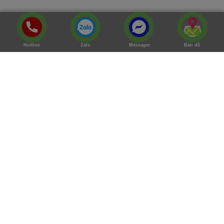
Hotline
Zalo
Messager
Bản đồ
TÌM LAPTOP CŨ TRONG TẦM GIÁ
Dưới 5tr
5 Triệu Đến < 7 Triệu
7 Triệu Đến < 10 Triệu
10 Triệu Đến < 15 Triệu
Trên 15 Triệu