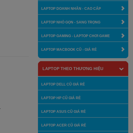
LAPTOP DOANH NHÂN - CAO CẤP
LAPTOP NHỎ GỌN - SANG TRỌNG
LAPTOP GAMING - LAPTOP CHƠI GAME
LAPTOP MACBOOK CŨ - GIÁ RẺ
LAPTOP THEO THƯƠNG HIỆU
LAPTOP DELL CŨ GIÁ RẺ
LAPTOP HP CŨ GIÁ RẺ
.
LAPTOP ASUS CŨ GIÁ RẺ
LAPTOP ACER CŨ GIÁ RẺ