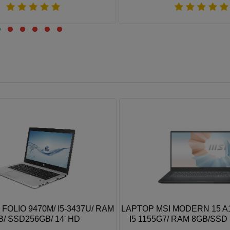
Xem thêm
Xem thêm
OLIO 9470M/ I5-3437U/ RAM
LAPTOP MSI MODERN 15 A1
 SSD256GB/ 14' HD
I5 1155G7/ RAM 8GB/SSD 
15.6"FHD