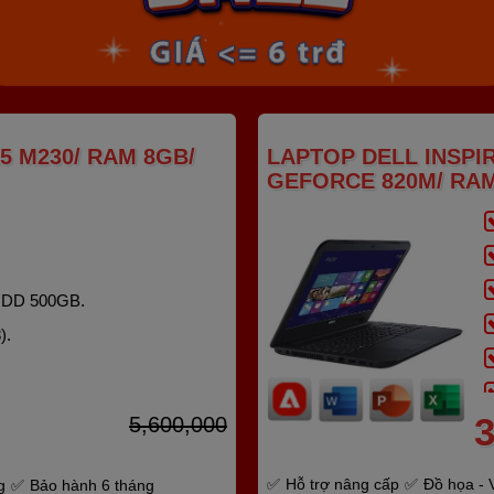
5 M230/ RAM 8GB/
LAPTOP DELL INSPIRO
GEFORCE 820M/ RAM
HDD 500GB.
).
3
5,600,000
Hỗ trợ nâng cấp
Đồ họa - 
g
Bảo hành 6 tháng