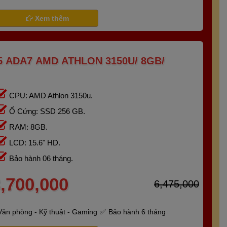
Xem thêm
 ADA7 AMD ATHLON 3150U/ 8GB/
CPU: AMD Athlon 3150u.
Ổ Cứng: SSD 256 GB.
RAM: 8GB.
LCD: 15.6" HD.
Bảo hành 06 tháng.
,700,000
6,475,000
Văn phòng - Kỹ thuật - Gaming
Bảo hành 6 tháng