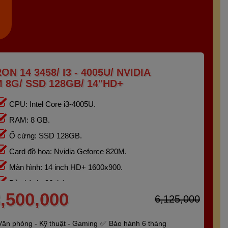
N 14 3458/ I3 - 4005U/ NVIDIA
 8G/ SSD 128GB/ 14"HD+
CPU: Intel Core i3-4005U.
RAM: 8 GB.
Ổ cứng: SSD 128GB.
Card đồ họa: Nvidia Geforce 820M.
Màn hình: 14 inch HD+ 1600x900.
Bảo hành: 06 tháng.
,500,000
6,125,000
Văn phòng - Kỹ thuật - Gaming
Bảo hành 6 tháng