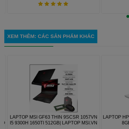
Xem thêm
XEM THÊM
: CÁC SẢN PHẨM KHÁC
LAPTOP MSI GF63 THIN 9SCSR 1057VN
LAPTOP HP F
D
I5 9300H 1650TI 512GB| LAPTOP MSI.VN
8GB/