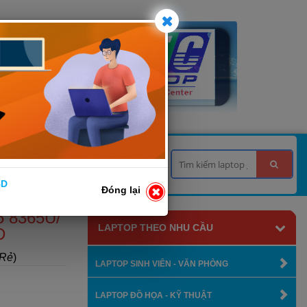
 TƯ VẤN
LIÊN HỆ
BD
Đóng lại
 8365U/
LAPTOP THEO NHU CẦU
D
 Rẻ
)
LAPTOP SINH VIÊN - VĂN PHÒNG
LAPTOP ĐỒ HỌA - KỸ THUẬT