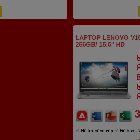
LAPTOP LENOVO V15
256GB/ 15.6" HD
3
Hỗ trợ nâng cấp
Đồ họa - 