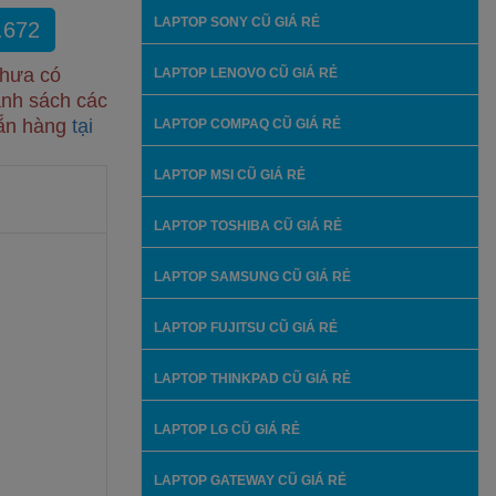
LAPTOP SONY CŨ GIÁ RẺ
.672
chưa có
LAPTOP LENOVO CŨ GIÁ RẺ
anh sách các
sẵn hàng
tại
LAPTOP COMPAQ CŨ GIÁ RẺ
LAPTOP MSI CŨ GIÁ RẺ
LAPTOP TOSHIBA CŨ GIÁ RẺ
LAPTOP SAMSUNG CŨ GIÁ RẺ
LAPTOP FUJITSU CŨ GIÁ RẺ
LAPTOP THINKPAD CŨ GIÁ RẺ
LAPTOP LG CŨ GIÁ RẺ
LAPTOP GATEWAY CŨ GIÁ RẺ