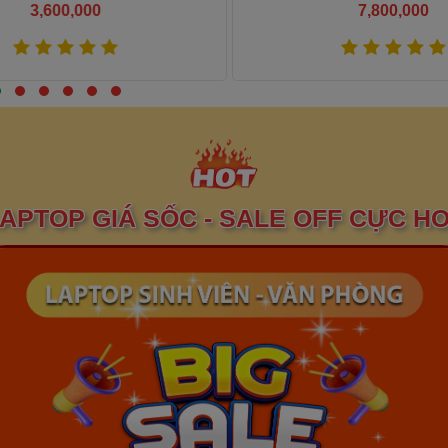
3,600,000
7,800,000
Xem thêm
Xem thêm
APTOP GIÁ SỐC - SALE OFF CỰC H