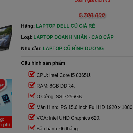
Đánh giá dịch vụ
6.700.000
Hãng:
LAPTOP DELL CŨ GIÁ RẺ
Loại:
LAPTOP DOANH NHÂN - CAO CẤP
Nhu cầu:
LAPTOP CŨ BÌNH DƯƠNG
Cấu hình sản phẩm
CPU: Intel Core i5 8365U.
RAM: 8GB DDR4.
Ổ Cứng: SSD 256GB.
Màn Hình: IPS 15.6 inch Full HD 1920 x 1080
VGA: Intel UHD Graphics 620.
Bảo hành: 06 tháng.