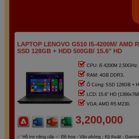
LAPTOP LENOVO G510 I5-4200M/ AMD R
SSD 128GB + HDD 500GB/ 15.6" HD
CPU: i5 4200M 2.50GHz.
RAM: 4GB DDR3.
Ổ Cứng: SSD 128GB + 
LCD: 15.6" HD (1366x768
VGA: AMD R5 M230.
3,200,000
Hỗ trợ nâng cấp
Đồ họa - Văn phòng - Kỹ thuật - Gamin