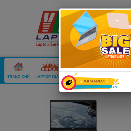
TRANG CHỦ
LAPTOP GIÁ SỐC
LAPTOP CŨ
MACBOOK CŨ