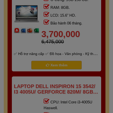
RAM: 8GB.
LCD: 15.6" HD.
Bảo hành 06 tháng.
3,700,000
6,475,000
Hỗ trợ nâng cấp
Đồ họa - Văn phòng - Kỹ thuật
- Gaming
Bảo hành 6 tháng
Xem thêm
LAPTOP DELL INSPIRON 15 3542/
I3 4005U/ GERFORCE 820M/ 8GB/
256GB/ 15.6" HD
CPU: Intel Core i3-4005U
Haswell.