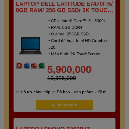
LAPTOP DELL LATITUDE E7470/ I5/
8GB RAM/ 256 GB SSD/ 2K TOUCH
SCREEN
• CPU: Intel® Core™ i5 - 6300U.
• RAM: 8GB DDR4.
• Ổ cứng: 256GB SSD.
• Card đồ họa: Intel HD Graphics
520.
• Màn hình: 2K TouchScreen.
5,900,000
10,325,000
Hỗ trợ nâng cấp
Đồ họa - Văn phòng - Kỹ thuật
- Gaming
Bảo hành 6 tháng
Xem thêm