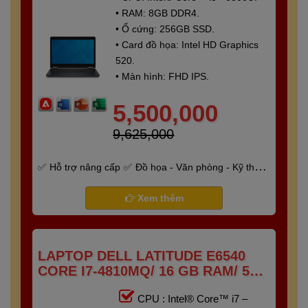
• RAM: 8GB DDR4.
• Ổ cứng: 256GB SSD.
• Card đồ họa: Intel HD Graphics
520.
• Màn hình: FHD IPS.
5,500,000
9,625,000
Hỗ trợ nâng cấp
Đồ họa - Văn phòng - Kỹ thuật
- Gaming
Bảo hành 6 tháng
Xem thêm
LAPTOP DELL LATITUDE E6540
CORE I7-4810MQ/ 16 GB RAM/ 512
GB SSD/ AMD RADEON HD 8790M/
CPU : Intel® Core™ i7 –
15.6 FHD