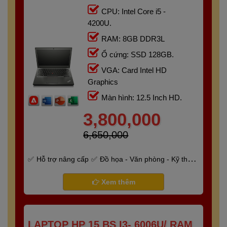
12.5"HD
CPU: Intel Core i5 -
4200U.
RAM: 8GB DDR3L
Ổ cứng: SSD 128GB.
VGA: Card Intel HD
Graphics
Màn hình: 12.5 Inch HD.
3,800,000
6,650,000
Hỗ trợ nâng cấp
Đồ họa - Văn phòng - Kỹ thuật
- Gaming
Bảo hành 6 tháng
Xem thêm
LAPTOP HP 15 BS I3- 6006U/ RAM