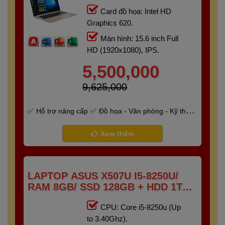
Card đồ họa: Intel HD
Graphics 620.
Màn hình: 15.6 inch Full
HD (1920x1080), IPS.
5,500,000
9,625,000
Hỗ trợ nâng cấp
Đồ họa - Văn phòng - Kỹ thuật
- Gaming
Bảo hành 6 tháng
Xem thêm
LAPTOP ASUS X507U I5-8250U/
RAM 8GB/ SSD 128GB + HDD 1TB
/15.6″ FHD)
CPU: Core i5-8250u (Up
to 3.40Ghz).