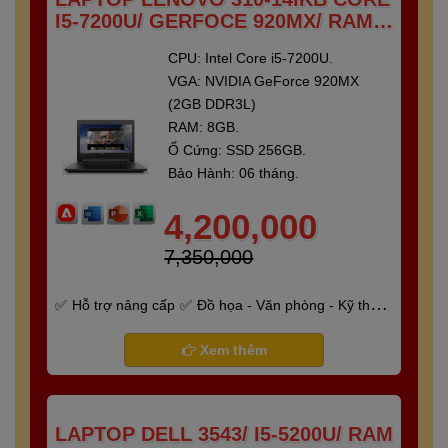
I5-7200U/ GERFOCE 920MX/ RAM 8
GB/ SSD 250 GB/ 14"FULL HD
CPU: Intel Core i5-7200U.
VGA: NVIDIA GeForce 920MX
(2GB DDR3L)
RAM: 8GB.
Ổ Cứng: SSD 256GB.
Bảo Hành: 06 tháng.
4,200,000
7,350,000
Hỗ trợ nâng cấp
Đồ họa - Văn phòng - Kỹ thuật
- Gaming
Bảo hành 6 tháng
Xem thêm
LAPTOP DELL 3543/ I5-5200U/ RAM