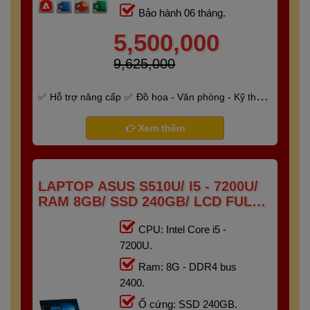
Bảo hành 06 tháng.
5,500,000
9,625,000
Hỗ trợ nâng cấp
Đồ họa - Văn phòng - Kỹ thuật
- Gaming
Bảo hành 6 tháng
Xem thêm
LAPTOP ASUS S510U/ I5 - 7200U/
RAM 8GB/ SSD 240GB/ LCD FULL
HD IPS
CPU: Intel Core i5 -
7200U.
Ram: 8G - DDR4 bus
2400.
Ổ cứng: SSD 240GB.