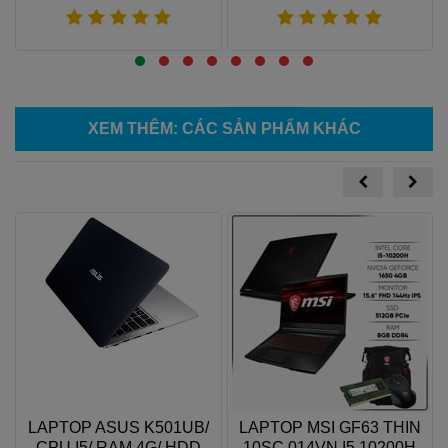
Xem thêm
Xem thêm
XEM THÊM
: CÁC SẢN PHẨM KHÁC
LAPTOP ASUS K501UB/
LAPTOP MSI GF63 THIN
B
CPU I5/ RAM 4G/ HDD
10SC 014VN I5 10200H