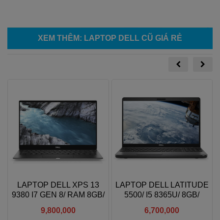
XEM THÊM
:
LAPTOP DELL CŨ GIÁ RẺ
5
LAPTOP DELL XPS 13
LAPTOP DELL LATITUDE
/
9380 I7 GEN 8/ RAM 8GB/
5500/ I5 8365U/ 8GB/
N
SSD 256GB/ 13.3"FHD IPS
256GB/ 15.6INCH FHD
9,800,000
6,700,000