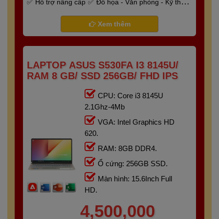
Hỗ trợ nâng cấp
Đồ họa - Văn phòng - Kỹ thuật
- Gaming
Bảo hành 6 tháng
Xem thêm
LAPTOP ASUS S530FA I3 8145U/
RAM 8 GB/ SSD 256GB/ FHD IPS
CPU: Core i3 8145U
2.1Ghz-4Mb
VGA: Intel Graphics HD
620.
RAM: 8GB DDR4.
Ổ cứng: 256GB SSD.
Màn hình: 15.6Inch Full
HD.
4,500,000