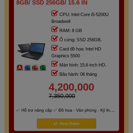
8GB/ SSD 256GB/ 15.6 IN
CPU: Intel Core i5-5200U
Broadwell
RAM: 8 GB
Ổ cứng: SSD 256GB.
Card đồ họa: Intel HD
Graphics 5500
Màn hình: 15.6 inch HD.
Bảo hành: 06 tháng
4,200,000
7,350,000
Hỗ trợ nâng cấp
Đồ họa - Văn phòng - Kỹ thuật
- Gaming
Bảo hành 6 tháng
Xem thêm