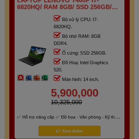
LAPTOP LENOVO T460P I7-
6820HQ/ RAM 8GB/ SSD 256GB/
14INCH
Bộ xử lý CPU: I7-
6820HQ.
Bộ nhớ RAM: 8GB
DDR4.
Ổ cứng: SSD 256GB.
Đồ Hoạ: Intel Graphics
520.
Màn hinh: 14 inch.
5,900,000
10,325,000
Hỗ trợ nâng cấp
Đồ họa - Văn phòng - Kỹ thuật
- Gaming
Bảo hành 6 tháng
Xem thêm