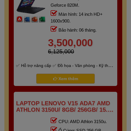
Geforce 820M.
Màn hình: 14 inch HD+
1600x900.
Bảo hành: 06 tháng.
3,500,000
6,125,000
Hỗ trợ nâng cấp
Đồ họa - Văn phòng - Kỹ thuật
- Gaming
Bảo hành 6 tháng
Xem thêm
LAPTOP LENOVO V15 ADA7 AMD
ATHLON 3150U/ 8GB/ 256GB/ 15.6"
HD
CPU: AMD Athlon 3150u.
Ổ Cứng: SSD 256 GB.