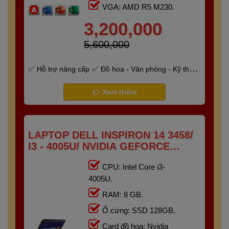
VGA: AMD R5 M230.
3,200,000
5,600,000
Hỗ trợ nâng cấp
Đồ họa - Văn phòng - Kỹ thuật
- Gaming
Bảo hành 6 tháng
Xem thêm
LAPTOP DELL INSPIRON 14 3458/
I3 - 4005U/ NVIDIA GEFORCE
820M/ RAM 8G/ SSD 128GB/
CPU: Intel Core i3-
14"HD+
4005U.
RAM: 8 GB.
Ổ cứng: SSD 128GB.
Card đồ họa: Nvidia