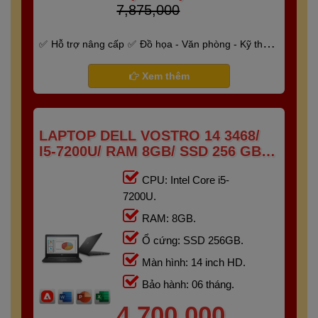
7,875,000
Hỗ trợ nâng cấp
Đồ họa - Văn phòng - Kỹ thuật
- Gaming
Bảo hành 6 tháng
Xem thêm
LAPTOP DELL VOSTRO 14 3468/
I5-7200U/ RAM 8GB/ SSD 256 GB/
14" HD
CPU: Intel Core i5-
7200U.
RAM: 8GB.
Ổ cứng: SSD 256GB.
Màn hình: 14 inch HD.
Bảo hành: 06 tháng.
4,700,000