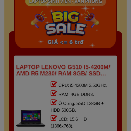
LAPTOP LENOVO G510 I5-4200M/
AMD R5 M230/ RAM 8GB/ SSD
128GB + HDD 500GB/ 15.6" HD
CPU: i5 4200M 2.50GHz.
RAM: 4GB DDR3.
Ổ Cứng: SSD 128GB +
HDD 500GB.
LCD: 15.6" HD
(1366x768).