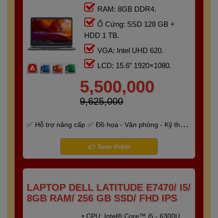
RAM: 8GB DDR4.
Ổ Cứng: SSD 128 GB +
HDD 1 TB.
VGA: Intel UHD 620.
LCD: 15.6” 1920×1080.
5,500,000
9,625,000
Hỗ trợ nâng cấp
Đồ họa - Văn phòng - Kỹ thuật
- Gaming
Bảo hành 6 tháng
Xem thêm
LAPTOP DELL LATITUDE E7470/ I5/
8GB RAM/ 256 GB SSD/ FHD IPS
• CPU: Intel® Core™ i5 - 6300U.