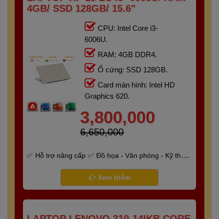
4GB/ SSD 128GB/ 15.6"
CPU: Intel Core i3-
6006U.
RAM: 4GB DDR4.
Ổ cứng: SSD 128GB.
Card màn hình: Intel HD
Graphics 620.
3,800,000
6,650,000
Hỗ trợ nâng cấp
Đồ họa - Văn phòng - Kỹ thuật
- Gaming
Bảo hành 6 tháng
Xem thêm
LAPTOP LENOVO 310-14IKB CORE