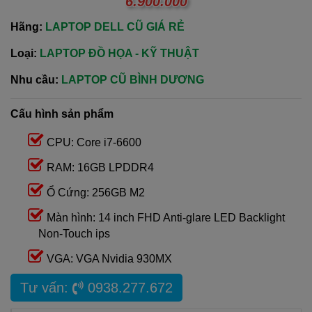
6.900.000
Hãng:
LAPTOP DELL CŨ GIÁ RẺ
Loại:
LAPTOP ĐỒ HỌA - KỸ THUẬT
Nhu cầu:
LAPTOP CŨ BÌNH DƯƠNG
Cấu hình sản phẩm
CPU: Core i7-6600
RAM: 16GB LPDDR4
Ổ Cứng: 256GB M2
Màn hình: 14 inch FHD Anti-glare LED Backlight
Non-Touch ips
VGA: VGA Nvidia 930MX
Tư vấn:
0938.277.672