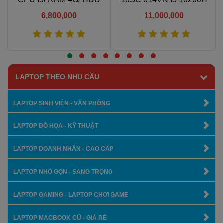
1000G/ 15.6 IN
144HZ 1650
6,800,000
11,000,000
Xem thêm
Xem thêm
LAPTOP THEO NHU CẦU
LAPTOP SINH VIÊN - VĂN PHÒNG
LAPTOP ĐỒ HỌA - KỸ THUẬT
LAPTOP DOANH NHÂN - CAO CẤP
LAPTOP NHỎ GỌN - SANG TRỌNG
LAPTOP GAMING - LAPTOP CHƠI GAME
LAPTOP MACBOOK CŨ - GIÁ RẺ