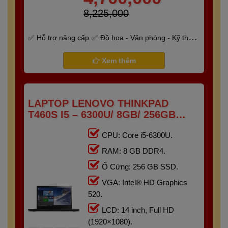
8,225,000
Hỗ trợ nâng cấp
Đồ họa - Văn phòng - Kỹ thuật
- Gaming
Bảo hành 6 tháng
Xem thêm
LAPTOP LENOVO THINKPAD
T460S I5 – 6300U/ 8GB/ 256GB
/14.0" FHD
CPU: Core i5-6300U.
RAM: 8 GB DDR4.
Ổ Cứng: 256 GB SSD.
VGA: Intel® HD Graphics
520.
LCD: 14 inch, Full HD
(1920×1080).