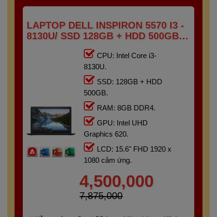
LAPTOP DELL INSPIRON 5570 I3 -
8130U/ SSD 128GB + HDD 500GB/
RAM 8GB/ 15.6" FHD TOUCH
CPU: Intel Core i3-
8130U.
SSD: 128GB + HDD
500GB.
RAM: 8GB DDR4.
GPU: Intel UHD
Graphics 620.
LCD: 15.6" FHD 1920 x
1080 cảm ứng.
4,500,000
7,875,000