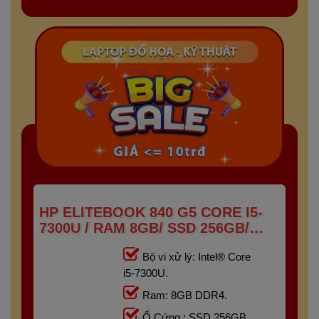
HP ELITEBOOK 840 G5 CORE I5-
7300U / RAM 8GB/ SSD 256GB/
FHD IPS 14 INCH
Bộ vi xử lý: Intel® Core
i5-7300U.
Ram: 8GB DDR4.
Ổ Cứng : SSD 256GB.