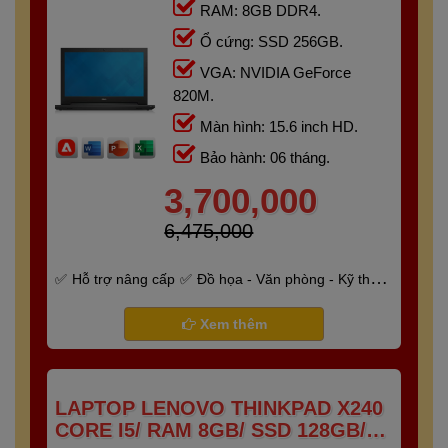
RAM: 8GB DDR4.
Ổ cứng: SSD 256GB.
VGA: NVIDIA GeForce
820M.
Màn hình: 15.6 inch HD.
Bảo hành: 06 tháng.
3,700,000
6,475,000
Hỗ trợ nâng cấp
Đồ họa - Văn phòng - Kỹ thuật
- Gaming
Bảo hành 6 tháng
Xem thêm
LAPTOP LENOVO THINKPAD X240
CORE I5/ RAM 8GB/ SSD 128GB/