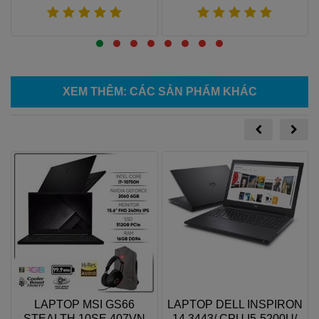
Xem thêm
Xem thêm
XEM THÊM
: CÁC SẢN PHẨM KHÁC
LAPTOP MSI GS66
LAPTOP DELL INSPIRON
STEALTH 10SE 407VN
14 3443/ CPU I5-5200U/