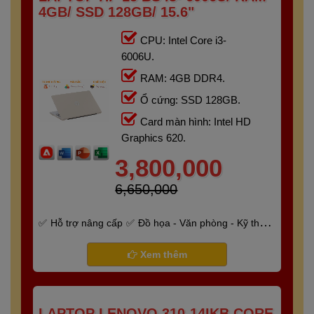
4GB/ SSD 128GB/ 15.6"
CPU: Intel Core i3-
6006U.
RAM: 4GB DDR4.
Ổ cứng: SSD 128GB.
Card màn hình: Intel HD
Graphics 620.
3,800,000
6,650,000
Hỗ trợ nâng cấp
Đồ họa - Văn phòng - Kỹ thuật
- Gaming
Bảo hành 6 tháng
Xem thêm
LAPTOP LENOVO 310-14IKB CORE