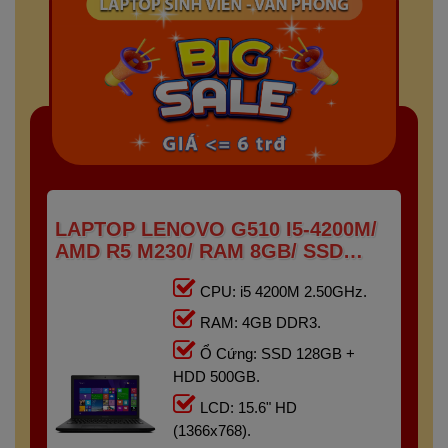
LAPTOP LENOVO G510 I5-4200M/
AMD R5 M230/ RAM 8GB/ SSD
128GB + HDD 500GB/ 15.6" HD
CPU: i5 4200M 2.50GHz.
RAM: 4GB DDR3.
Ổ Cứng: SSD 128GB +
HDD 500GB.
LCD: 15.6" HD
(1366x768).