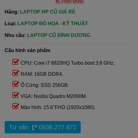
8.700.000
Hãng:
LAPTOP HP CŨ GIÁ RẺ
Loại:
LAPTOP ĐỒ HỌA - KỸ THUẬT
Nhu cầu:
LAPTOP CŨ BÌNH DƯƠNG
Cấu hình sản phẩm
CPU: Core i7 6820HQ Turbo boot 3.6 GHz.
RAM: 16GB DDR4.
Ổ Cứng: SSD 256GB.
VGA: Nvidia Quadro M2000M.
Màn hình: 15.6"FHD (1920x1080).
Tư vấn:
0938.277.672