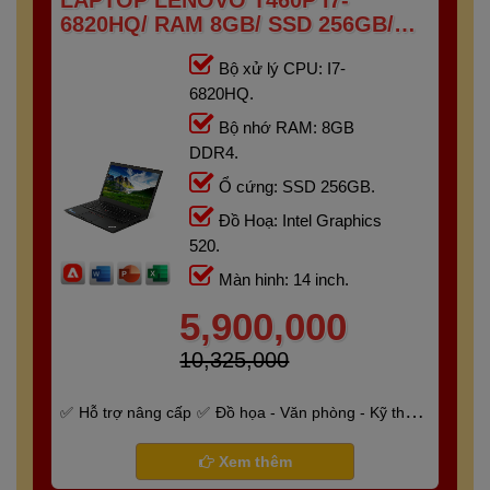
LAPTOP LENOVO T460P I7-
6820HQ/ RAM 8GB/ SSD 256GB/
14INCH
Bộ xử lý CPU: I7-
6820HQ.
Bộ nhớ RAM: 8GB
DDR4.
Ổ cứng: SSD 256GB.
Đồ Hoạ: Intel Graphics
520.
Màn hinh: 14 inch.
5,900,000
10,325,000
Hỗ trợ nâng cấp
Đồ họa - Văn phòng - Kỹ thuật
- Gaming
Bảo hành 6 tháng
Xem thêm