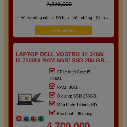
7,875,000
Hỗ trợ nâng cấp
Đồ họa - Văn phòng - Kỹ thuật
- Gaming
Bảo hành 6 tháng
Xem thêm
LAPTOP DELL VOSTRO 14 3468/
I5-7200U/ RAM 8GB/ SSD 256 GB/
14" HD
CPU: Intel Core i5-
7200U.
RAM: 8GB.
Ổ cứng: SSD 256GB.
Màn hình: 14 inch HD.
Bảo hành: 06 tháng.
4,700,000