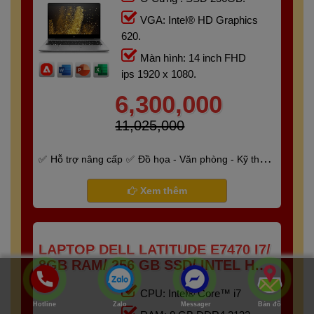
VGA: Intel® HD Graphics
620.
Màn hình: 14 inch FHD
ips 1920 x 1080.
6,300,000
11,025,000
Hỗ trợ nâng cấp
Đồ họa - Văn phòng - Kỹ thuật
- Gaming
Bảo hành 6 tháng
Xem thêm
LAPTOP DELL LATITUDE E7470 I7/
8GB RAM/ 256 GB SSD/ INTEL HD
520/ TOUCH SCREEN
CPU: Intel® Core™ i7
Hotline
Zalo
Messager
Bản đồ