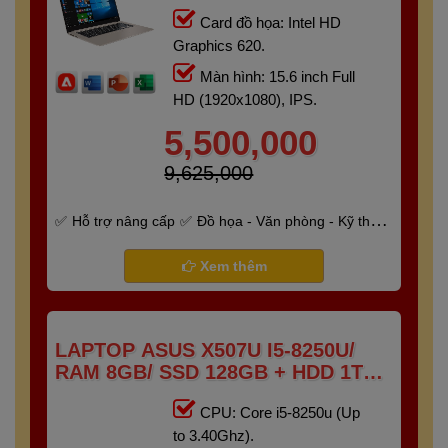
Card đồ họa: Intel HD
Graphics 620.
Màn hình: 15.6 inch Full
HD (1920x1080), IPS.
5,500,000
9,625,000
Hỗ trợ nâng cấp
Đồ họa - Văn phòng - Kỹ thuật
- Gaming
Bảo hành 6 tháng
Xem thêm
LAPTOP ASUS X507U I5-8250U/
RAM 8GB/ SSD 128GB + HDD 1TB
/15.6″ FHD)
CPU: Core i5-8250u (Up
to 3.40Ghz).