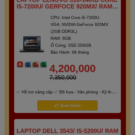
I5-7200U/ GERFOCE 920MX/ RAM 8
GB/ SSD 250 GB/ 14"FULL HD
CPU: Intel Core i5-7200U.
VGA: NVIDIA GeForce 920MX
(2GB DDR3L)
RAM: 8GB.
Ổ Cứng: SSD 256GB.
Bảo Hành: 06 tháng.
4,200,000
7,350,000
Hỗ trợ nâng cấp
Đồ họa - Văn phòng - Kỹ thuật
- Gaming
Bảo hành 6 tháng
Xem thêm
LAPTOP DELL 3543/ I5-5200U/ RAM