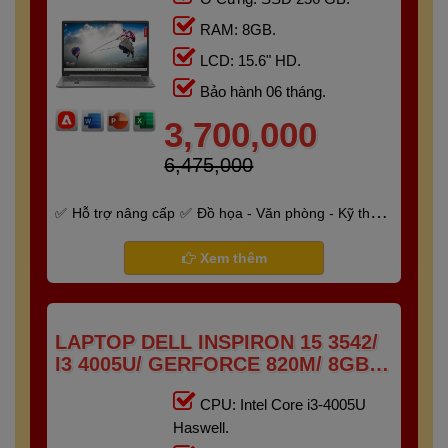
RAM: 8GB.
LCD: 15.6" HD.
Bảo hành 06 tháng.
3,700,000
6,475,000
Hỗ trợ nâng cấp
Đồ họa - Văn phòng - Kỹ thuật
- Gaming
Bảo hành 6 tháng
Xem thêm
LAPTOP DELL INSPIRON 15 3542/
I3 4005U/ GERFORCE 820M/ 8GB/
256GB/ 15.6" HD
CPU: Intel Core i3-4005U
Haswell.