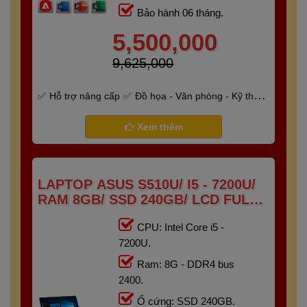
Bảo hành 06 tháng.
5,500,000
9,625,000
Hỗ trợ nâng cấp
Đồ họa - Văn phòng - Kỹ thuật
- Gaming
Bảo hành 6 tháng
Xem thêm
LAPTOP ASUS S510U/ I5 - 7200U/
RAM 8GB/ SSD 240GB/ LCD FULL
HD IPS
CPU: Intel Core i5 -
7200U.
Ram: 8G - DDR4 bus
2400.
Ổ cứng: SSD 240GB.