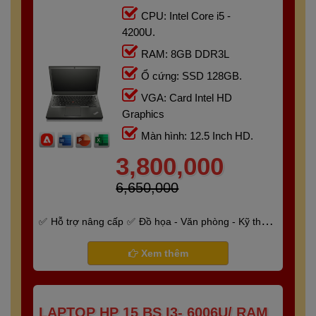
12.5"HD
CPU: Intel Core i5 -
4200U.
RAM: 8GB DDR3L
Ổ cứng: SSD 128GB.
VGA: Card Intel HD
Graphics
Màn hình: 12.5 Inch HD.
3,800,000
6,650,000
Hỗ trợ nâng cấp
Đồ họa - Văn phòng - Kỹ thuật
- Gaming
Bảo hành 6 tháng
Xem thêm
LAPTOP HP 15 BS I3- 6006U/ RAM