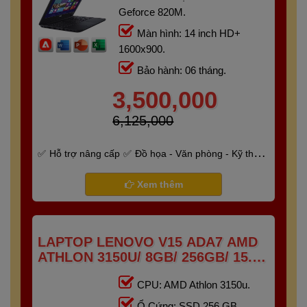
Geforce 820M.
Màn hình: 14 inch HD+
1600x900.
Bảo hành: 06 tháng.
3,500,000
6,125,000
Hỗ trợ nâng cấp
Đồ họa - Văn phòng - Kỹ thuật
- Gaming
Bảo hành 6 tháng
Xem thêm
LAPTOP LENOVO V15 ADA7 AMD
ATHLON 3150U/ 8GB/ 256GB/ 15.6"
HD
CPU: AMD Athlon 3150u.
Ổ Cứng: SSD 256 GB.