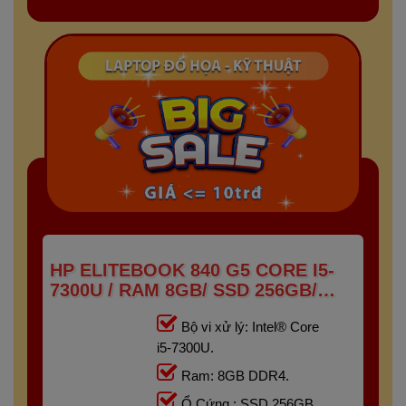
HP ELITEBOOK 840 G5 CORE I5-
7300U / RAM 8GB/ SSD 256GB/
FHD IPS 14 INCH
Bộ vi xử lý: Intel® Core
i5-7300U.
Ram: 8GB DDR4.
Ổ Cứng : SSD 256GB.