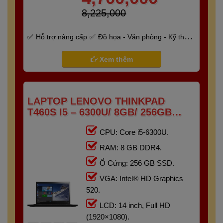
8,225,000
Hỗ trợ nâng cấp
Đồ họa - Văn phòng - Kỹ thuật
- Gaming
Bảo hành 6 tháng
Xem thêm
LAPTOP LENOVO THINKPAD
T460S I5 – 6300U/ 8GB/ 256GB
/14.0" FHD
CPU: Core i5-6300U.
RAM: 8 GB DDR4.
Ổ Cứng: 256 GB SSD.
VGA: Intel® HD Graphics
520.
LCD: 14 inch, Full HD
(1920×1080).