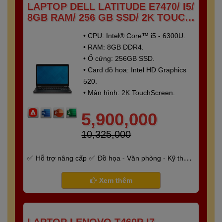
LAPTOP DELL LATITUDE E7470/ I5/
8GB RAM/ 256 GB SSD/ 2K TOUCH
SCREEN
• CPU: Intel® Core™ i5 - 6300U.
• RAM: 8GB DDR4.
• Ổ cứng: 256GB SSD.
• Card đồ họa: Intel HD Graphics
520.
• Màn hình: 2K TouchScreen.
5,900,000
10,325,000
Hỗ trợ nâng cấp
Đồ họa - Văn phòng - Kỹ thuật
- Gaming
Bảo hành 6 tháng
Xem thêm