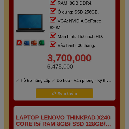
RAM: 8GB DDR4.
Ổ cứng: SSD 256GB.
VGA: NVIDIA GeForce
820M.
Màn hình: 15.6 inch HD.
Bảo hành: 06 tháng.
3,700,000
6,475,000
Hỗ trợ nâng cấp
Đồ họa - Văn phòng - Kỹ thuật
- Gaming
Bảo hành 6 tháng
Xem thêm
LAPTOP LENOVO THINKPAD X240
CORE I5/ RAM 8GB/ SSD 128GB/