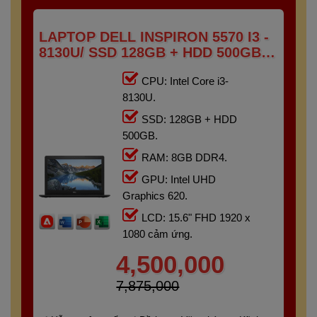
LAPTOP DELL INSPIRON 5570 I3 -
8130U/ SSD 128GB + HDD 500GB/
RAM 8GB/ 15.6" FHD TOUCH
CPU: Intel Core i3-
8130U.
SSD: 128GB + HDD
500GB.
RAM: 8GB DDR4.
GPU: Intel UHD
Graphics 620.
LCD: 15.6" FHD 1920 x
1080 cảm ứng.
4,500,000
7,875,000