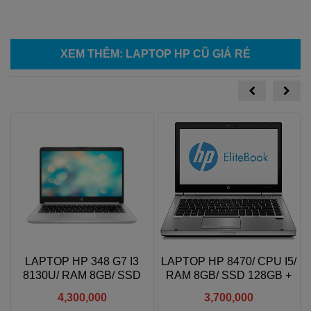
XEM THÊM
:
LAPTOP HP CŨ GIÁ RẺ
5
LAPTOP HP 348 G7 I3
LAPTOP HP 8470/ CPU I5/
8130U/ RAM 8GB/ SSD
RAM 8GB/ SSD 128GB +
256GB SSD/ 14" FHD
HDD 320GB
4,300,000
3,700,000