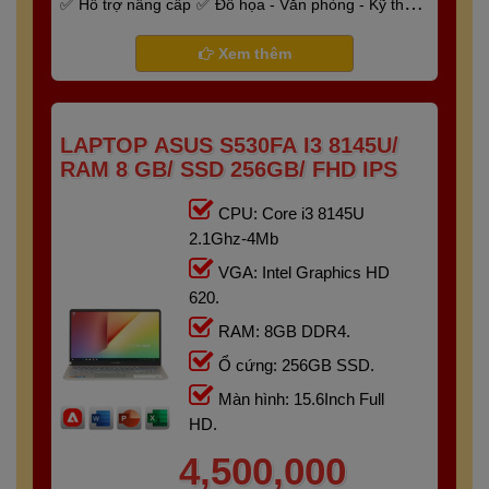
Hỗ trợ nâng cấp
Đồ họa - Văn phòng - Kỹ thuật
- Gaming
Bảo hành 6 tháng
Xem thêm
LAPTOP ASUS S530FA I3 8145U/
RAM 8 GB/ SSD 256GB/ FHD IPS
CPU: Core i3 8145U
2.1Ghz-4Mb
VGA: Intel Graphics HD
620.
RAM: 8GB DDR4.
Ổ cứng: 256GB SSD.
Màn hình: 15.6Inch Full
HD.
4,500,000