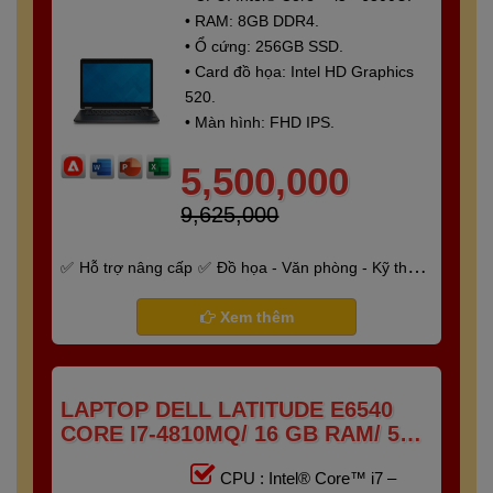
• RAM: 8GB DDR4.
• Ổ cứng: 256GB SSD.
• Card đồ họa: Intel HD Graphics
520.
• Màn hình: FHD IPS.
5,500,000
9,625,000
Hỗ trợ nâng cấp
Đồ họa - Văn phòng - Kỹ thuật
- Gaming
Bảo hành 6 tháng
Xem thêm
LAPTOP DELL LATITUDE E6540
CORE I7-4810MQ/ 16 GB RAM/ 512
GB SSD/ AMD RADEON HD 8790M/
CPU : Intel® Core™ i7 –
15.6 FHD