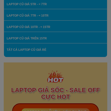
LAPTOP CŨ GIÁ 5TR - < 7TR
LAPTOP CŨ GIÁ 7TR - < 10TR
LAPTOP CŨ GIÁ 10TR - < 15TR
LAPTOP CŨ GIÁ TRÊN 15TR
TẤT CẢ LAPTOP CŨ GIÁ RẺ
LAPTOP GIÁ SỐC - SALE OFF
CỰC HOT