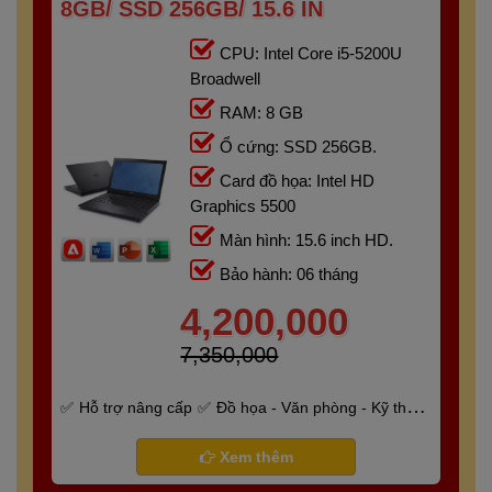
8GB/ SSD 256GB/ 15.6 IN
CPU: Intel Core i5-5200U
Broadwell
RAM: 8 GB
Ổ cứng: SSD 256GB.
Card đồ họa: Intel HD
Graphics 5500
Màn hình: 15.6 inch HD.
Bảo hành: 06 tháng
4,200,000
7,350,000
Hỗ trợ nâng cấp
Đồ họa - Văn phòng - Kỹ thuật
- Gaming
Bảo hành 6 tháng
Xem thêm