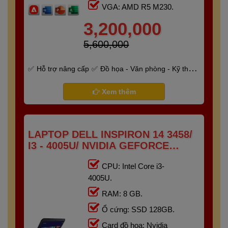
VGA: AMD R5 M230.
3,200,000
5,600,000
Hỗ trợ nâng cấp
Đồ họa - Văn phòng - Kỹ thuật
- Gaming
Bảo hành 6 tháng
Xem thêm
LAPTOP DELL INSPIRON 14 3458/
I3 - 4005U/ NVIDIA GEFORCE
820M/ RAM 8G/ SSD 128GB/
CPU: Intel Core i3-
14"HD+
4005U.
RAM: 8 GB.
Ổ cứng: SSD 128GB.
Card đồ họa: Nvidia