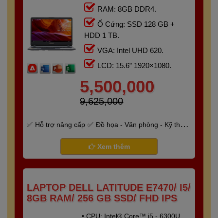
RAM: 8GB DDR4.
Ổ Cứng: SSD 128 GB +
HDD 1 TB.
VGA: Intel UHD 620.
LCD: 15.6” 1920×1080.
5,500,000
9,625,000
Hỗ trợ nâng cấp
Đồ họa - Văn phòng - Kỹ thuật
- Gaming
Bảo hành 6 tháng
Xem thêm
LAPTOP DELL LATITUDE E7470/ I5/
8GB RAM/ 256 GB SSD/ FHD IPS
• CPU: Intel® Core™ i5 - 6300U.