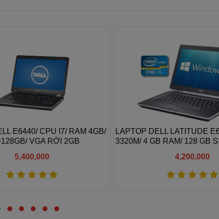
 E6440/ CPU I7/ RAM 4GB/
LAPTOP DELL LATITUDE E64
28GB/ VGA RỜI 2GB
3320M/ 4 GB RAM/ 128 GB SS
4000/ 14 HD+
5,400,000
4,200,000
Xem thêm
Xem thêm