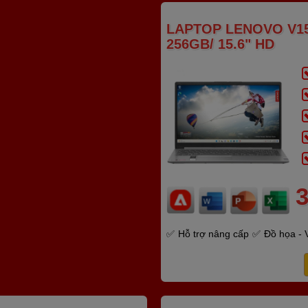
LAPTOP LENOVO V15
256GB/ 15.6" HD
3
Hỗ trợ nâng cấp
Đồ họa - 