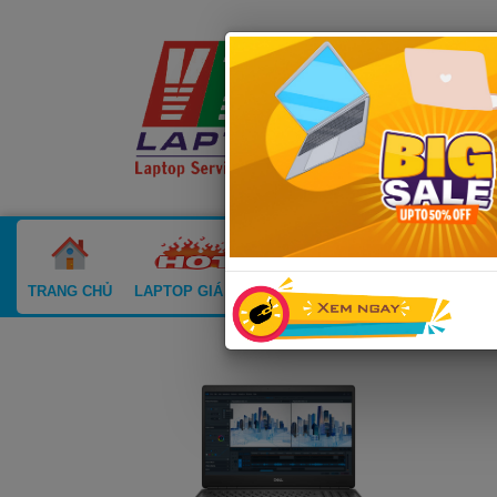
TRANG CHỦ
LAPTOP GIÁ SỐC
LAPTOP CŨ
MACBOOK CŨ