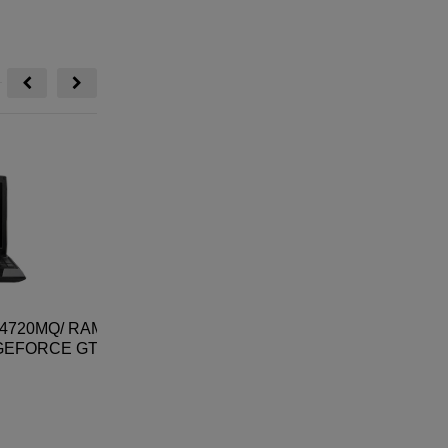
4720MQ/ RAM
MACBOOK PRO 2020 13 INCH APPLE M1
GEFORCE GT
16GB RAM SSD 256GB
25,000,000