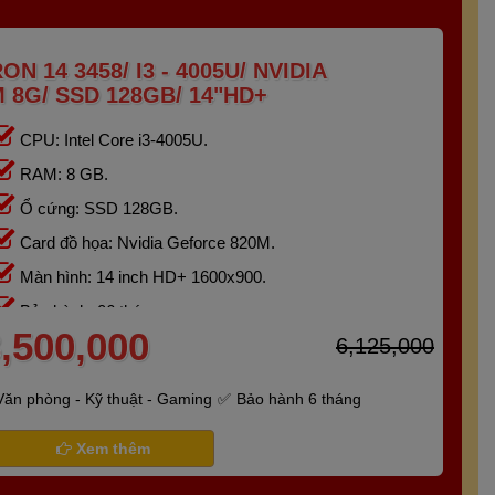
N 14 3458/ I3 - 4005U/ NVIDIA
 8G/ SSD 128GB/ 14"HD+
CPU: Intel Core i3-4005U.
RAM: 8 GB.
Ổ cứng: SSD 128GB.
Card đồ họa: Nvidia Geforce 820M.
Màn hình: 14 inch HD+ 1600x900.
Bảo hành: 06 tháng.
,500,000
6,125,000
Văn phòng - Kỹ thuật - Gaming
Bảo hành 6 tháng
Xem thêm