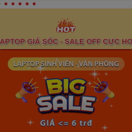
Xem thêm
Xem thêm
APTOP GIÁ SỐC - SALE OFF CỰC H