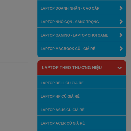
LAPTOP DOANH NHÂN - CAO CẤP
LAPTOP NHỎ GỌN - SANG TRỌNG
LAPTOP GAMING - LAPTOP CHƠI GAME
LAPTOP MACBOOK CŨ - GIÁ RẺ
LAPTOP THEO THƯƠNG HIỆU
LAPTOP DELL CŨ GIÁ RẺ
LAPTOP HP CŨ GIÁ RẺ
LAPTOP ASUS CŨ GIÁ RẺ
LAPTOP ACER CŨ GIÁ RẺ