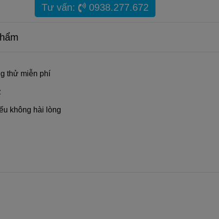
Tư vấn:
0938.277.672
Phẩm
g thử miễn phí
z
ếu không hài lòng