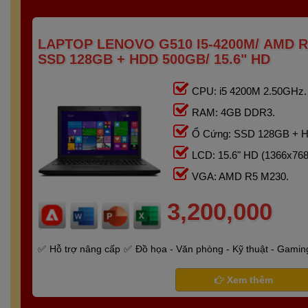
LAPTOP LENOVO G510 I5-4200M/ AMD R
SSD 128GB + HDD 500GB/ 15.6" HD
CPU: i5 4200M 2.50GHz.
RAM: 4GB DDR3.
Ổ Cứng: SSD 128GB + 
LCD: 15.6" HD (1366x768
VGA: AMD R5 M230.
3,200,000
Hỗ trợ nâng cấp
Đồ họa - Văn phòng - Kỹ thuật - Gamin
Xem thêm