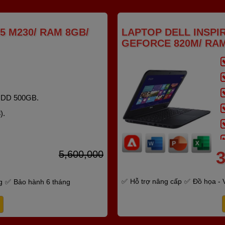
5 M230/ RAM 8GB/
LAPTOP DELL INSPIRO
GEFORCE 820M/ RAM
HDD 500GB.
).
3
5,600,000
Hỗ trợ nâng cấp
Đồ họa - 
g
Bảo hành 6 tháng