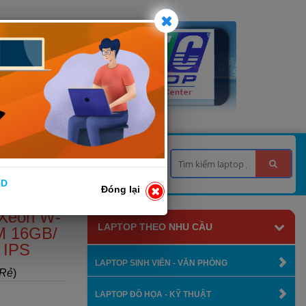
 TƯ VẤN
LIÊN HỆ
BD
Đóng lại
Xeon W-
LAPTOP THEO NHU CẦU
M 16GB/
 IPS
LAPTOP SINH VIÊN - VĂN PHÒNG
 Rẻ
)
LAPTOP ĐỒ HỌA - KỸ THUẬT