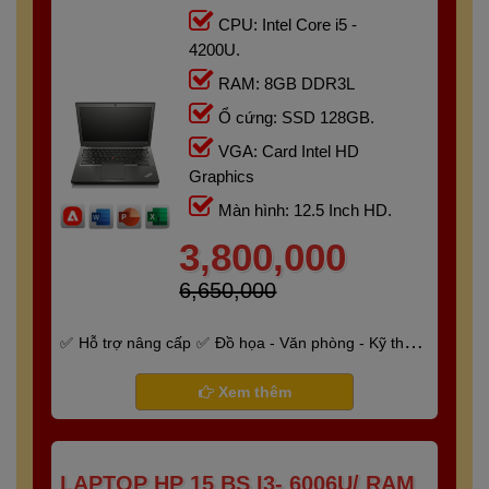
12.5"HD
CPU: Intel Core i5 -
4200U.
RAM: 8GB DDR3L
Ổ cứng: SSD 128GB.
VGA: Card Intel HD
Graphics
Màn hình: 12.5 Inch HD.
3,800,000
6,650,000
Hỗ trợ nâng cấp
Đồ họa - Văn phòng - Kỹ thuật
- Gaming
Bảo hành 6 tháng
Xem thêm
LAPTOP HP 15 BS I3- 6006U/ RAM