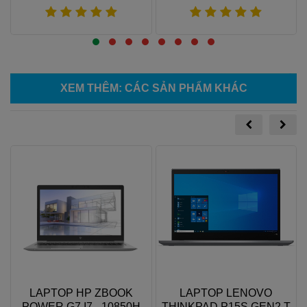
Xem thêm
Xem thêm
XEM THÊM
: CÁC SẢN PHẨM KHÁC
LAPTOP HP ZBOOK
LAPTOP LENOVO
POWER G7 I7 - 10850H
THINKPAD P15S GEN2 T