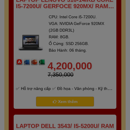
I5-7200U/ GERFOCE 920MX/ RAM 8
GB/ SSD 250 GB/ 14"FULL HD
CPU: Intel Core i5-7200U.
VGA: NVIDIA GeForce 920MX
(2GB DDR3L)
RAM: 8GB.
Ổ Cứng: SSD 256GB.
Bảo Hành: 06 tháng.
4,200,000
7,350,000
Hỗ trợ nâng cấp
Đồ họa - Văn phòng - Kỹ thuật
- Gaming
Bảo hành 6 tháng
Xem thêm
LAPTOP DELL 3543/ I5-5200U/ RAM