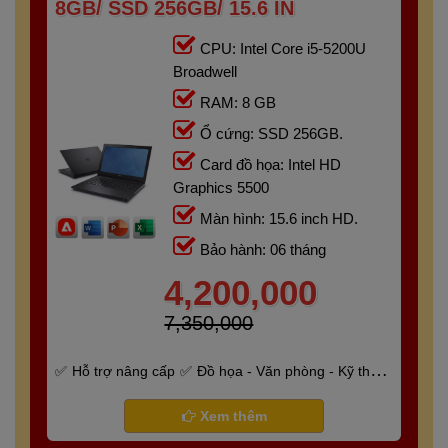
8GB/ SSD 256GB/ 15.6 IN
CPU: Intel Core i5-5200U
Broadwell
RAM: 8 GB
Ổ cứng: SSD 256GB.
Card đồ họa: Intel HD
Graphics 5500
Màn hình: 15.6 inch HD.
Bảo hành: 06 tháng
4,200,000
7,350,000
Hỗ trợ nâng cấp
Đồ họa - Văn phòng - Kỹ thuật
- Gaming
Bảo hành 6 tháng
Xem thêm