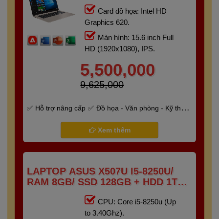
Card đồ họa: Intel HD
Graphics 620.
Màn hình: 15.6 inch Full
HD (1920x1080), IPS.
5,500,000
9,625,000
Hỗ trợ nâng cấp
Đồ họa - Văn phòng - Kỹ thuật
- Gaming
Bảo hành 6 tháng
Xem thêm
LAPTOP ASUS X507U I5-8250U/
RAM 8GB/ SSD 128GB + HDD 1TB
/15.6″ FHD)
CPU: Core i5-8250u (Up
to 3.40Ghz).