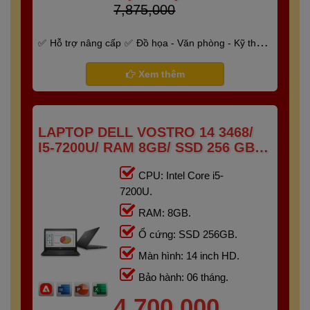
7,875,000
Hỗ trợ nâng cấp
Đồ họa - Văn phòng - Kỹ thuật
- Gaming
Bảo hành 6 tháng
Xem thêm
LAPTOP DELL VOSTRO 14 3468/
I5-7200U/ RAM 8GB/ SSD 256 GB/
14" HD
CPU: Intel Core i5-
7200U.
RAM: 8GB.
Ổ cứng: SSD 256GB.
Màn hình: 14 inch HD.
Bảo hành: 06 tháng.
4,700,000