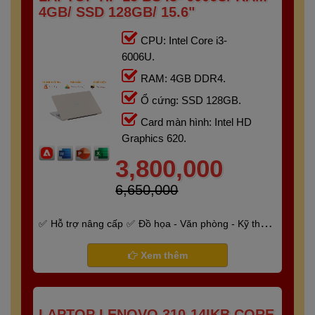
4GB/ SSD 128GB/ 15.6"
CPU: Intel Core i3-
6006U.
RAM: 4GB DDR4.
Ổ cứng: SSD 128GB.
Card màn hình: Intel HD
Graphics 620.
3,800,000
6,650,000
Hỗ trợ nâng cấp
Đồ họa - Văn phòng - Kỹ thuật
- Gaming
Bảo hành 6 tháng
Xem thêm
LAPTOP LENOVO 310-14IKB CORE