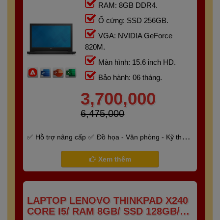
RAM: 8GB DDR4.
Ổ cứng: SSD 256GB.
VGA: NVIDIA GeForce
820M.
Màn hình: 15.6 inch HD.
Bảo hành: 06 tháng.
3,700,000
6,475,000
Hỗ trợ nâng cấp
Đồ họa - Văn phòng - Kỹ thuật
- Gaming
Bảo hành 6 tháng
Xem thêm
LAPTOP LENOVO THINKPAD X240
CORE I5/ RAM 8GB/ SSD 128GB/