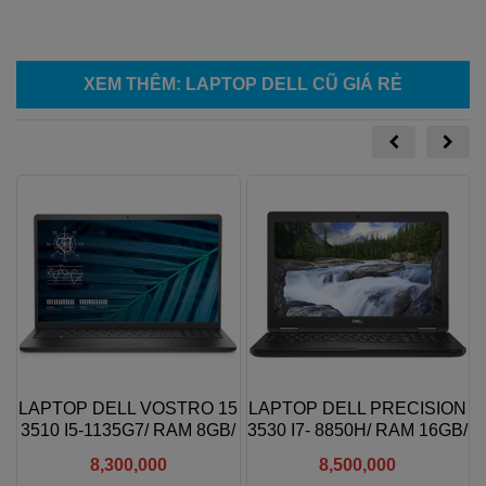
XEM THÊM
:
LAPTOP DELL CŨ GIÁ RẺ
LAPTOP DELL VOSTRO 15
LAPTOP DELL PRECISION
3510 I5-1135G7/ RAM 8GB/
3530 I7- 8850H/ RAM 16GB/
SSD 512GB NVME/ 15.6"
SSD 256GB/ NVIDIA
8,300,000
8,500,000
FHD
QUADRO P600/ 15.6″ FHD