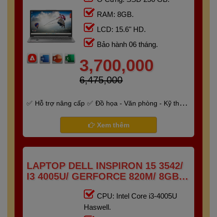
RAM: 8GB.
LCD: 15.6" HD.
Bảo hành 06 tháng.
3,700,000
6,475,000
Hỗ trợ nâng cấp
Đồ họa - Văn phòng - Kỹ thuật
- Gaming
Bảo hành 6 tháng
Xem thêm
LAPTOP DELL INSPIRON 15 3542/
I3 4005U/ GERFORCE 820M/ 8GB/
256GB/ 15.6" HD
CPU: Intel Core i3-4005U
Haswell.