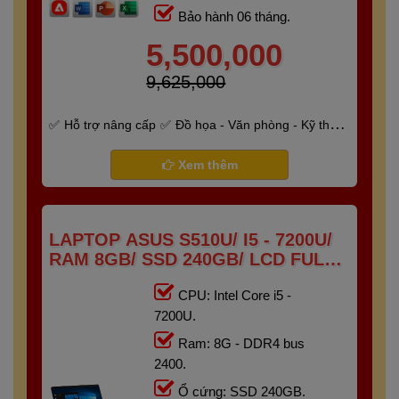
Bảo hành 06 tháng.
5,500,000
9,625,000
Hỗ trợ nâng cấp
Đồ họa - Văn phòng - Kỹ thuật
- Gaming
Bảo hành 6 tháng
Xem thêm
LAPTOP ASUS S510U/ I5 - 7200U/
RAM 8GB/ SSD 240GB/ LCD FULL
HD IPS
CPU: Intel Core i5 -
7200U.
Ram: 8G - DDR4 bus
2400.
Ổ cứng: SSD 240GB.