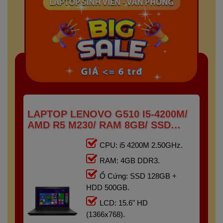
LAPTOP LENOVO G510 I5-4200M/
AMD R5 M230/ RAM 8GB/ SSD
128GB + HDD 500GB/ 15.6" HD
CPU: i5 4200M 2.50GHz.
RAM: 4GB DDR3.
Ổ Cứng: SSD 128GB +
HDD 500GB.
LCD: 15.6" HD
(1366x768).