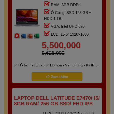
RAM: 8GB DDR4.
Ổ Cứng: SSD 128 GB +
HDD 1 TB.
VGA: Intel UHD 620.
LCD: 15.6” 1920×1080.
5,500,000
9,625,000
Hỗ trợ nâng cấp
Đồ họa - Văn phòng - Kỹ thuật
- Gaming
Bảo hành 6 tháng
Xem thêm
LAPTOP DELL LATITUDE E7470/ I5/
8GB RAM/ 256 GB SSD/ FHD IPS
• CPU: Intel® Core™ i5 - 6300U.