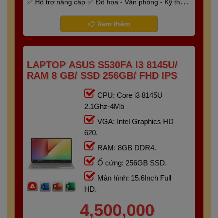
Hỗ trợ nâng cấp
Đồ họa - Văn phòng - Kỹ thuật
- Gaming
Bảo hành 6 tháng
Xem thêm
LAPTOP ASUS S530FA I3 8145U/
RAM 8 GB/ SSD 256GB/ FHD IPS
CPU: Core i3 8145U
2.1Ghz-4Mb
VGA: Intel Graphics HD
620.
RAM: 8GB DDR4.
Ổ cứng: 256GB SSD.
Màn hình: 15.6Inch Full
HD.
4,500,000