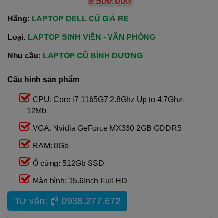
9.500.000
Hãng:
LAPTOP DELL CŨ GIÁ RẺ
Loại:
LAPTOP SINH VIÊN - VĂN PHÒNG
Nhu cầu:
LAPTOP CŨ BÌNH DƯƠNG
Cấu hình sản phẩm
CPU: Core i7 1165G7 2.8Ghz Up to 4.7Ghz-
12Mb
VGA: Nvidia GeForce MX330 2GB GDDR5
RAM: 8Gb
Ổ cứng: 512Gb SSD
Màn hình: 15.6Inch Full HD
Tư vấn:
0938.277.672