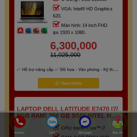
VGA: Intel® HD Graphics
620.
Màn hình: 14 inch FHD
ips 1920 x 1080.
6,300,000
11,025,000
Hỗ trợ nâng cấp
Đồ họa - Văn phòng - Kỹ thuật
- Gaming
Bảo hành 6 tháng
Xem thêm
LAPTOP DELL LATITUDE E7470 I7/
8GB RAM/ 256 GB SSD/ INTEL HD
520/ TOUCH SCREEN
CPU: Intel® Core™ i7
Hotline
Zalo
Messager
Bản đồ