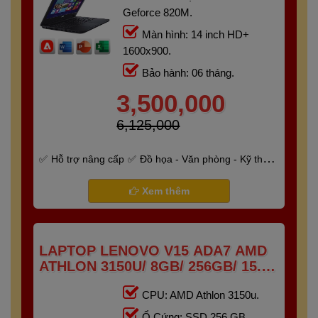
Geforce 820M.
Màn hình: 14 inch HD+
1600x900.
Bảo hành: 06 tháng.
3,500,000
6,125,000
Hỗ trợ nâng cấp
Đồ họa - Văn phòng - Kỹ thuật
- Gaming
Bảo hành 6 tháng
Xem thêm
LAPTOP LENOVO V15 ADA7 AMD
ATHLON 3150U/ 8GB/ 256GB/ 15.6"
HD
CPU: AMD Athlon 3150u.
Ổ Cứng: SSD 256 GB.