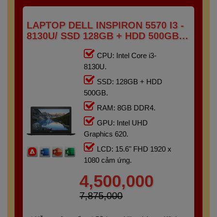
LAPTOP DELL INSPIRON 5570 I3 -
8130U/ SSD 128GB + HDD 500GB/
RAM 8GB/ 15.6" FHD TOUCH
CPU: Intel Core i3-
8130U.
SSD: 128GB + HDD
500GB.
RAM: 8GB DDR4.
GPU: Intel UHD
Graphics 620.
LCD: 15.6" FHD 1920 x
1080 cảm ứng.
4,500,000
7,875,000