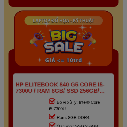
HP ELITEBOOK 840 G5 CORE I5-
7300U / RAM 8GB/ SSD 256GB/
FHD IPS 14 INCH
Bộ vi xử lý: Intel® Core
i5-7300U.
Ram: 8GB DDR4.
Ổ Cứng : SSD 256GB.