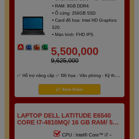
• RAM: 8GB DDR4.
• Ổ cứng: 256GB SSD.
• Card đồ họa: Intel HD Graphics
520.
• Màn hình: FHD IPS.
5,500,000
9,625,000
Hỗ trợ nâng cấp
Đồ họa - Văn phòng - Kỹ thuật
- Gaming
Bảo hành 6 tháng
Xem thêm
LAPTOP DELL LATITUDE E6540
CORE I7-4810MQ/ 16 GB RAM/ 512
GB SSD/ AMD RADEON HD 8790M/
CPU : Intel® Core™ i7 –
15.6 FHD