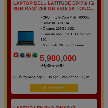
LAPTOP DELL LATITUDE E7470/ I5/
8GB RAM/ 256 GB SSD/ 2K TOUCH
SCREEN
• CPU: Intel® Core™ i5 - 6300U.
• RAM: 8GB DDR4.
• Ổ cứng: 256GB SSD.
• Card đồ họa: Intel HD Graphics
520.
• Màn hình: 2K TouchScreen.
5,900,000
10,325,000
Hỗ trợ nâng cấp
Đồ họa - Văn phòng - Kỹ thuật
- Gaming
Bảo hành 6 tháng
Xem thêm