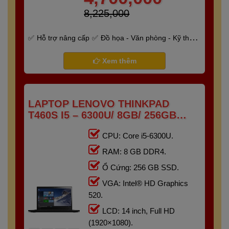
8,225,000
Hỗ trợ nâng cấp
Đồ họa - Văn phòng - Kỹ thuật
- Gaming
Bảo hành 6 tháng
Xem thêm
LAPTOP LENOVO THINKPAD
T460S I5 – 6300U/ 8GB/ 256GB
/14.0" FHD
CPU: Core i5-6300U.
RAM: 8 GB DDR4.
Ổ Cứng: 256 GB SSD.
VGA: Intel® HD Graphics
520.
LCD: 14 inch, Full HD
(1920×1080).