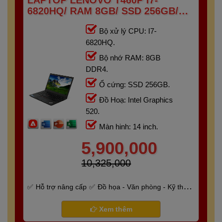
LAPTOP LENOVO T460P I7-
6820HQ/ RAM 8GB/ SSD 256GB/
14INCH
Bộ xử lý CPU: I7-
6820HQ.
Bộ nhớ RAM: 8GB
DDR4.
Ổ cứng: SSD 256GB.
Đồ Hoạ: Intel Graphics
520.
Màn hinh: 14 inch.
5,900,000
10,325,000
Hỗ trợ nâng cấp
Đồ họa - Văn phòng - Kỹ thuật
- Gaming
Bảo hành 6 tháng
Xem thêm