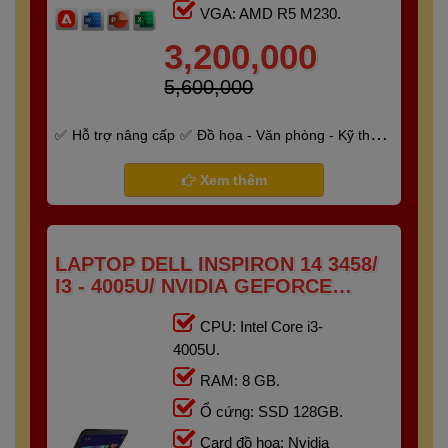
VGA: AMD R5 M230.
3,200,000
5,600,000
Hỗ trợ nâng cấp
Đồ họa - Văn phòng - Kỹ thuật
- Gaming
Bảo hành 6 tháng
Xem thêm
LAPTOP DELL INSPIRON 14 3458/
I3 - 4005U/ NVIDIA GEFORCE
820M/ RAM 8G/ SSD 128GB/
CPU: Intel Core i3-
14"HD+
4005U.
RAM: 8 GB.
Ổ cứng: SSD 128GB.
Card đồ họa: Nvidia