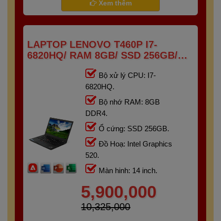
Xem thêm
LAPTOP LENOVO T460P I7-
6820HQ/ RAM 8GB/ SSD 256GB/
14INCH
Bộ xử lý CPU: I7-
6820HQ.
Bộ nhớ RAM: 8GB
DDR4.
Ổ cứng: SSD 256GB.
Đồ Hoạ: Intel Graphics
520.
Màn hinh: 14 inch.
5,900,000
10,325,000