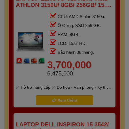
ATHLON 3150U/ 8GB/ 256GB/ 15.6"
HD
CPU: AMD Athlon 3150u.
Ổ Cứng: SSD 256 GB.
RAM: 8GB.
LCD: 15.6" HD.
Bảo hành 06 tháng.
3,700,000
6,475,000
Hỗ trợ nâng cấp
Đồ họa - Văn phòng - Kỹ thuật
- Gaming
Bảo hành 6 tháng
Xem thêm
LAPTOP DELL INSPIRON 15 3542/