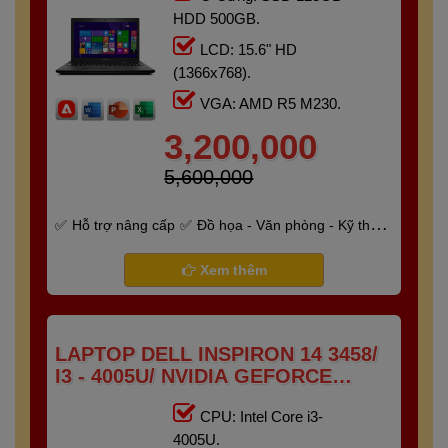
HDD 500GB.
LCD: 15.6" HD
(1366x768).
VGA: AMD R5 M230.
3,200,000
5,600,000
Hỗ trợ nâng cấp
Đồ họa - Văn phòng - Kỹ thuật
- Gaming
Bảo hành 6 tháng
Xem thêm
LAPTOP DELL INSPIRON 14 3458/
I3 - 4005U/ NVIDIA GEFORCE
820M/ RAM 8G/ SSD 128GB/
CPU: Intel Core i3-
14"HD+
4005U.