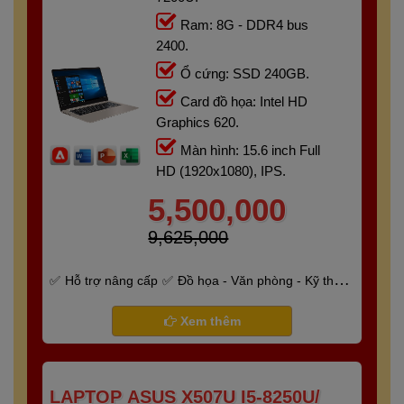
Ram: 8G - DDR4 bus
2400.
Ổ cứng: SSD 240GB.
Card đồ họa: Intel HD
Graphics 620.
Màn hình: 15.6 inch Full
HD (1920x1080), IPS.
5,500,000
9,625,000
Hỗ trợ nâng cấp
Đồ họa - Văn phòng - Kỹ thuật
- Gaming
Bảo hành 6 tháng
Xem thêm
LAPTOP ASUS X507U I5-8250U/