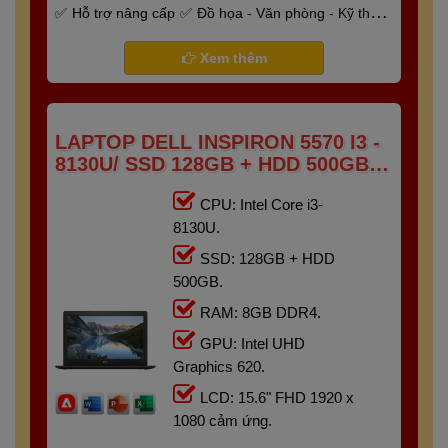
Hỗ trợ nâng cấp
Đồ họa - Văn phòng - Kỹ thuật
- Gaming
Bảo hành 6 tháng
Xem thêm
LAPTOP DELL INSPIRON 5570 I3 -
8130U/ SSD 128GB + HDD 500GB/
RAM 8GB/ 15.6" FHD TOUCH
CPU: Intel Core i3-
8130U.
SSD: 128GB + HDD
500GB.
RAM: 8GB DDR4.
GPU: Intel UHD
Graphics 620.
LCD: 15.6" FHD 1920 x
1080 cảm ứng.