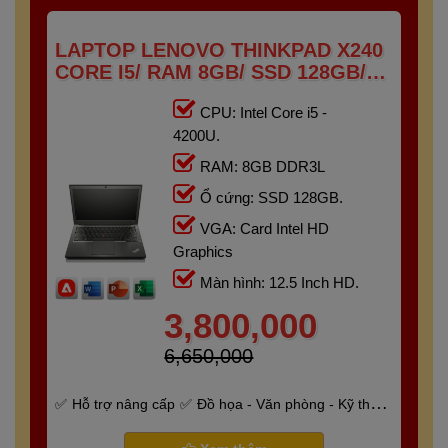
LAPTOP LENOVO THINKPAD X240
CORE I5/ RAM 8GB/ SSD 128GB/
12.5"HD
CPU: Intel Core i5 -
4200U.
RAM: 8GB DDR3L
Ổ cứng: SSD 128GB.
VGA: Card Intel HD
Graphics
Màn hình: 12.5 Inch HD.
3,800,000
6,650,000
Hỗ trợ nâng cấp
Đồ họa - Văn phòng - Kỹ thuật
- Gaming
Bảo hành 6 tháng