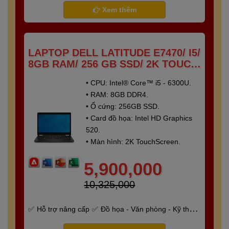
Xem thêm
LAPTOP DELL LATITUDE E7470/ I5/
8GB RAM/ 256 GB SSD/ 2K TOUCH
SCREEN
• CPU: Intel® Core™ i5 - 6300U.
• RAM: 8GB DDR4.
• Ổ cứng: 256GB SSD.
• Card đồ họa: Intel HD Graphics
520.
• Màn hình: 2K TouchScreen.
5,900,000
10,325,000
Hỗ trợ nâng cấp
Đồ họa - Văn phòng - Kỹ thuật
- Gaming
Bảo hành 6 tháng