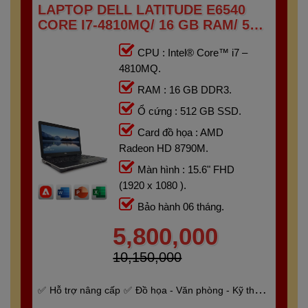
LAPTOP DELL LATITUDE E6540
CORE I7-4810MQ/ 16 GB RAM/ 512
GB SSD/ AMD RADEON HD 8790M/
CPU : Intel® Core™ i7 –
15.6 FHD
4810MQ.
RAM : 16 GB DDR3.
Ổ cứng : 512 GB SSD.
Card đồ họa : AMD
Radeon HD 8790M.
Màn hình : 15.6" FHD
(1920 x 1080 ).
Bảo hành 06 tháng.
5,800,000
10,150,000
Hỗ trợ nâng cấp
Đồ họa - Văn phòng - Kỹ thuật
- Gaming
Bảo hành 6 tháng