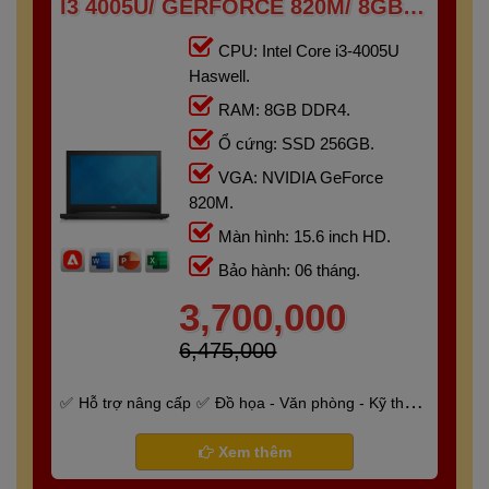
I3 4005U/ GERFORCE 820M/ 8GB/
256GB/ 15.6" HD
CPU: Intel Core i3-4005U
Haswell.
RAM: 8GB DDR4.
Ổ cứng: SSD 256GB.
VGA: NVIDIA GeForce
820M.
Màn hình: 15.6 inch HD.
Bảo hành: 06 tháng.
3,700,000
6,475,000
Hỗ trợ nâng cấp
Đồ họa - Văn phòng - Kỹ thuật
- Gaming
Bảo hành 6 tháng
Xem thêm