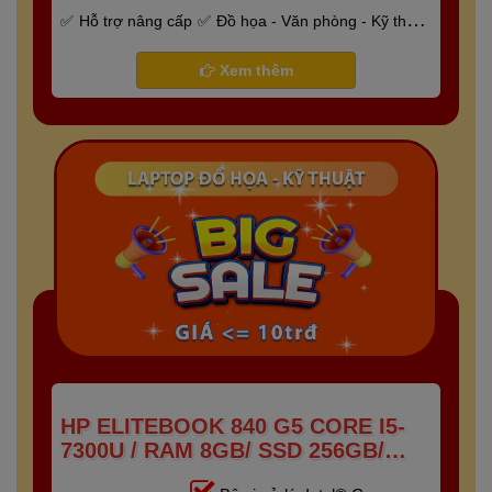
Hỗ trợ nâng cấp
Đồ họa - Văn phòng - Kỹ thuật
- Gaming
Bảo hành 6 tháng
Xem thêm
HP ELITEBOOK 840 G5 CORE I5-
7300U / RAM 8GB/ SSD 256GB/
FHD IPS 14 INCH