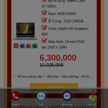
Bộ vi xử lý: Intel® Core
i5-7300U.
Ram: 8GB DDR4.
Ổ Cứng : SSD 256GB.
VGA: Intel® HD Graphics
620.
Màn hình: 14 inch FHD
ips 1920 x 1080.
6,300,000
11,025,000
Hỗ trợ nâng cấp
Đồ họa - Văn phòng - Kỹ thuật
- Gaming
Bảo hành 6 tháng
Xem thêm
Hotline
Zalo
Messager
Bản đồ
LAPTOP DELL LATITUDE E7470 I7/