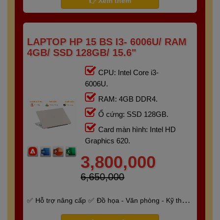
Xem thêm
LAPTOP HP 15 BS I3- 6006U/ RAM
4GB/ SSD 128GB/ 15.6"
CPU: Intel Core i3-
6006U.
RAM: 4GB DDR4.
Ổ cứng: SSD 128GB.
Card màn hình: Intel HD
Graphics 620.
3,800,000
6,650,000
Hỗ trợ nâng cấp
Đồ họa - Văn phòng - Kỹ thuật
- Gaming
Bảo hành 6 tháng