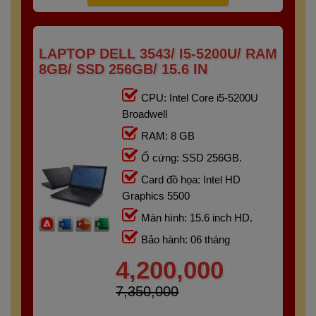
LAPTOP DELL 3543/ I5-5200U/ RAM
8GB/ SSD 256GB/ 15.6 IN
CPU: Intel Core i5-5200U
Broadwell
RAM: 8 GB
Ổ cứng: SSD 256GB.
Card đồ họa: Intel HD
Graphics 5500
Màn hình: 15.6 inch HD.
Bảo hành: 06 tháng
4,200,000
7,350,000