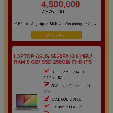
4,500,000
7,875,000
Hỗ trợ nâng cấp
Đồ họa - Văn phòng - Kỹ thuật
- Gaming
Bảo hành 6 tháng
Xem thêm
LAPTOP ASUS S530FA I3 8145U/
RAM 8 GB/ SSD 256GB/ FHD IPS
CPU: Core i3 8145U
2.1Ghz-4Mb
VGA: Intel Graphics HD
620.
RAM: 8GB DDR4.
Ổ cứng: 256GB SSD.