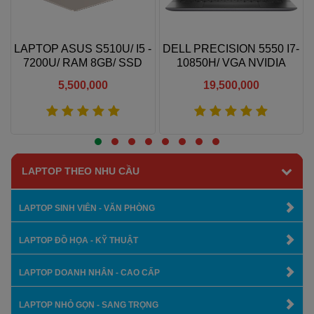
LAPTOP ASUS S510U/ I5 -
DELL PRECISION 5550 I7-
7200U/ RAM 8GB/ SSD
10850H/ VGA NVIDIA
240GB/ LCD FULL HD IPS
T2000/ RAM 32GB/ SSD
5,500,000
19,500,000
1000GB/ 15.6"FHD IPS
Xem thêm
Xem thêm
LAPTOP THEO NHU CẦU
LAPTOP SINH VIÊN - VĂN PHÒNG
LAPTOP ĐỒ HỌA - KỸ THUẬT
LAPTOP DOANH NHÂN - CAO CẤP
LAPTOP NHỎ GỌN - SANG TRỌNG