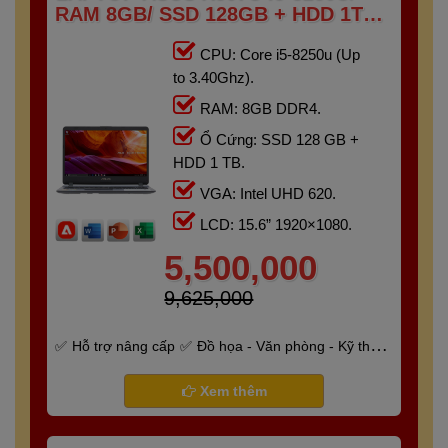
RAM 8GB/ SSD 128GB + HDD 1TB
/15.6″ FHD)
CPU: Core i5-8250u (Up
to 3.40Ghz).
RAM: 8GB DDR4.
Ổ Cứng: SSD 128 GB +
HDD 1 TB.
VGA: Intel UHD 620.
LCD: 15.6” 1920×1080.
5,500,000
9,625,000
Hỗ trợ nâng cấp
Đồ họa - Văn phòng - Kỹ thuật
- Gaming
Bảo hành 6 tháng
Xem thêm