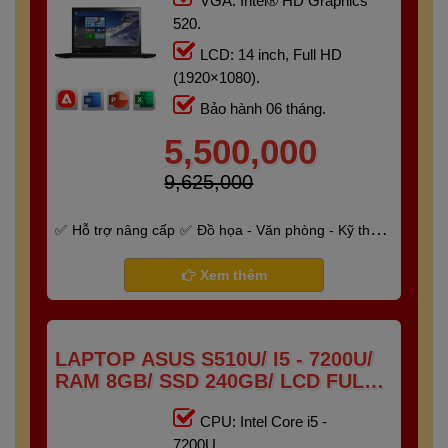
VGA: Intel® HD Graphics
520.
LCD: 14 inch, Full HD
(1920×1080).
Bảo hành 06 tháng.
5,500,000
9,625,000
Hỗ trợ nâng cấp
Đồ họa - Văn phòng - Kỹ thuật
- Gaming
Bảo hành 6 tháng
Xem thêm
LAPTOP ASUS S510U/ I5 - 7200U/
RAM 8GB/ SSD 240GB/ LCD FULL
HD IPS
CPU: Intel Core i5 -
7200U.