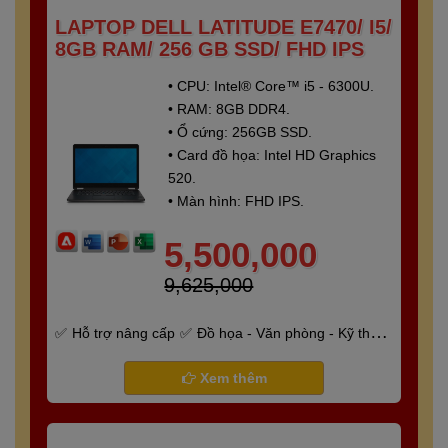
LAPTOP DELL LATITUDE E7470/ I5/
8GB RAM/ 256 GB SSD/ FHD IPS
• CPU: Intel® Core™ i5 - 6300U.
• RAM: 8GB DDR4.
• Ổ cứng: 256GB SSD.
• Card đồ họa: Intel HD Graphics
520.
• Màn hình: FHD IPS.
5,500,000
9,625,000
Hỗ trợ nâng cấp
Đồ họa - Văn phòng - Kỹ thuật
- Gaming
Bảo hành 6 tháng
Xem thêm