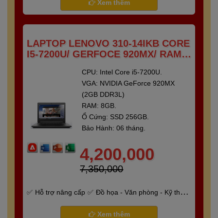
Xem thêm
LAPTOP LENOVO 310-14IKB CORE
I5-7200U/ GERFOCE 920MX/ RAM 8
GB/ SSD 250 GB/ 14"FULL HD
CPU: Intel Core i5-7200U.
VGA: NVIDIA GeForce 920MX
(2GB DDR3L)
RAM: 8GB.
Ổ Cứng: SSD 256GB.
Bảo Hành: 06 tháng.
4,200,000
7,350,000
Hỗ trợ nâng cấp
Đồ họa - Văn phòng - Kỹ thuật
- Gaming
Bảo hành 6 tháng
Xem thêm