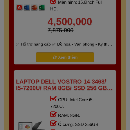
Màn hình: 15.6Inch Full
HD.
4,500,000
7,875,000
Hỗ trợ nâng cấp
Đồ họa - Văn phòng - Kỹ thuật
- Gaming
Bảo hành 6 tháng
Xem thêm
LAPTOP DELL VOSTRO 14 3468/
I5-7200U/ RAM 8GB/ SSD 256 GB/
14" HD
CPU: Intel Core i5-
7200U.
RAM: 8GB.
Ổ cứng: SSD 256GB.