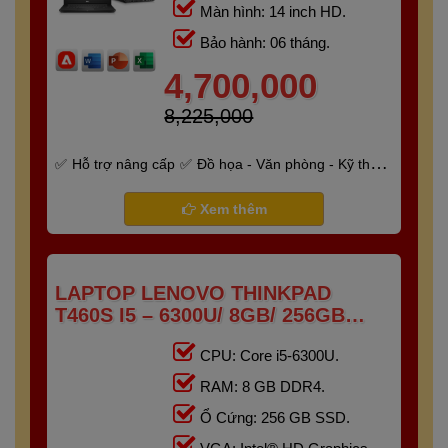
Màn hình: 14 inch HD.
Bảo hành: 06 tháng.
4,700,000
8,225,000
Hỗ trợ nâng cấp
Đồ họa - Văn phòng - Kỹ thuật
- Gaming
Bảo hành 6 tháng
Xem thêm
LAPTOP LENOVO THINKPAD
T460S I5 – 6300U/ 8GB/ 256GB
/14.0" FHD
CPU: Core i5-6300U.
RAM: 8 GB DDR4.
Ổ Cứng: 256 GB SSD.