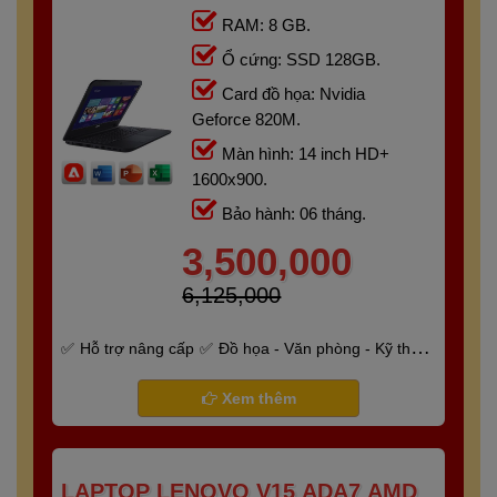
RAM: 8 GB.
Ổ cứng: SSD 128GB.
Card đồ họa: Nvidia
Geforce 820M.
Màn hình: 14 inch HD+
1600x900.
Bảo hành: 06 tháng.
3,500,000
6,125,000
Hỗ trợ nâng cấp
Đồ họa - Văn phòng - Kỹ thuật
- Gaming
Bảo hành 6 tháng
Xem thêm
LAPTOP LENOVO V15 ADA7 AMD