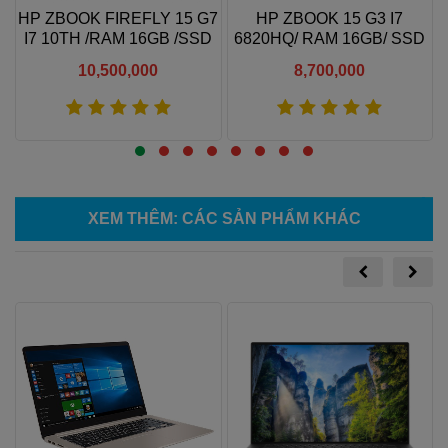
HP ZBOOK FIREFLY 15 G7
HP ZBOOK 15 G3 I7
I7 10TH /RAM 16GB /SSD
6820HQ/ RAM 16GB/ SSD
256GB /15.6″ FHD
256GB/ VGA QUADRO
10,500,000
8,700,000
M2000M/ 15.6"FHD
Xem thêm
Xem thêm
XEM THÊM
: CÁC SẢN PHẨM KHÁC