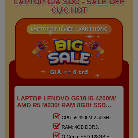
LAPTOP GIÁ SỐC - SALE OFF
CỰC HOT
LAPTOP LENOVO G510 I5-4200M/
AMD R5 M230/ RAM 8GB/ SSD
128GB + HDD 500GB/ 15.6" HD
CPU: i5 4200M 2.50GHz.
RAM: 4GB DDR3.
Ổ Cứng: SSD 128GB +