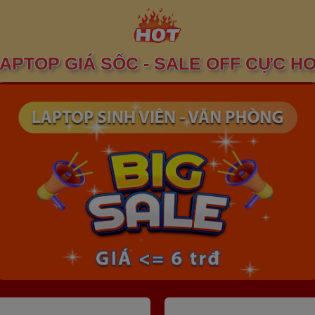
APTOP GIÁ SỐC - SALE OFF CỰC H