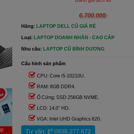
Đánh giá dịch vụ
6.700.000
Hãng:
LAPTOP DELL CŨ GIÁ RẺ
Loại:
LAPTOP DOANH NHÂN - CAO CẤP
Nhu cầu:
LAPTOP CŨ BÌNH DƯƠNG
Cấu hình sản phẩm
CPU: Core i5-10210U.
RAM: 8GB DDR4.
Ổ Cứng: SSD 256GB NVME.
LCD: 14.0" HD.
VGA: Intel UHD Graphics 620.
Tư vấn:
0938.277.672