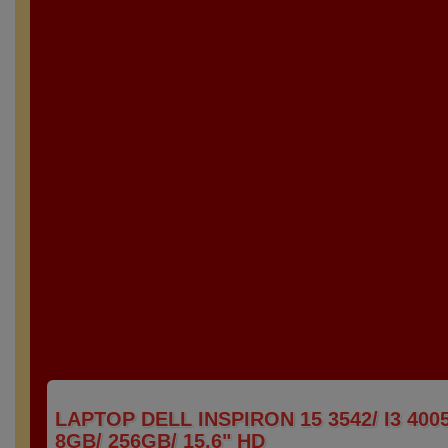
LAPTOP DELL INSPIRON 15 3542/ I3 40
8GB/ 256GB/ 15.6" HD