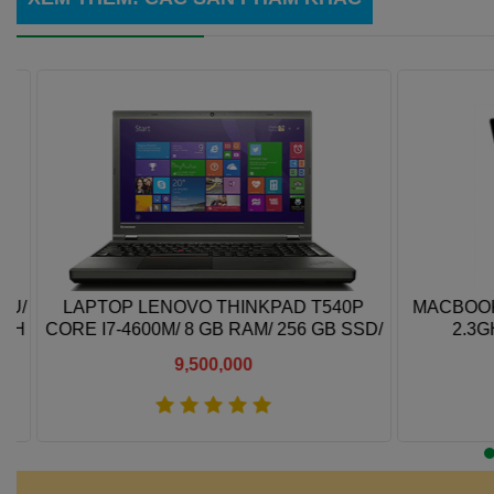
/
LAPTOP LENOVO THINKPAD T540P
MACBOOK P
H
CORE I7-4600M/ 8 GB RAM/ 256 GB SSD/
2.3GHZ
NVIDIA GEFORCE GT 730M 2GB/ 15.6 FHD
9,500,000
Xem thêm