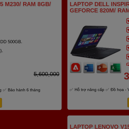
5 M230/ RAM 8GB/
LAPTOP DELL INSPIRO
GEFORCE 820M/ RAM
HDD 500GB.
).
3
5,600,000
Hỗ trợ nâng cấp
Đồ họa - 
g
Bảo hành 6 tháng
LAPTOP LENOVO V15