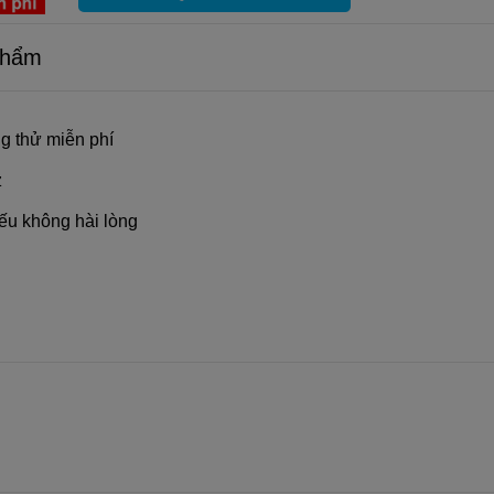
Phẩm
g thử miễn phí
z
ếu không hài lòng