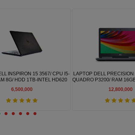
 INSPIRON 15 3567/ CPU I5-
LAPTOP DELL PRECISION 753
 8G/ HDD 1TB-INTEL HD620
QUADRO P3200/ RAM 16GB/ 
256GB/ 15"6 FH
6,500,000
12,800,000
Xem thêm
Xem thêm