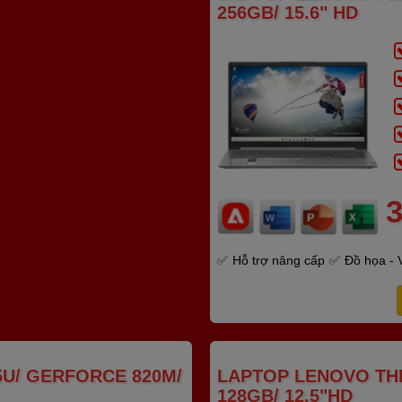
256GB/ 15.6" HD
3
Hỗ trợ nâng cấp
Đồ họa - 
05U/ GERFORCE 820M/
LAPTOP LENOVO THI
128GB/ 12.5"HD