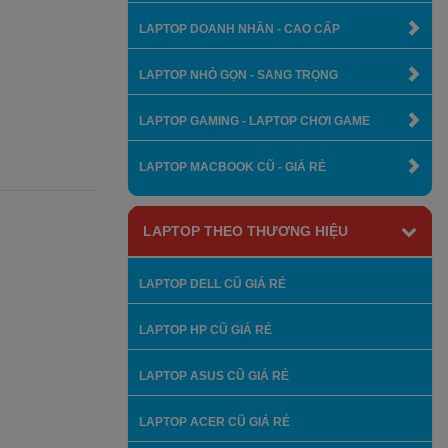
LAPTOP DOANH NHÂN - CAO CẤP
LAPTOP NHỎ GỌN - SANG TRỌNG
LAPTOP GAMING - LAPTOP CHƠI GAME
LAPTOP MACBOOK CŨ - GIÁ RẺ
LAPTOP THEO THƯƠNG HIỆU
LAPTOP DELL CŨ GIÁ RẺ
LAPTOP HP CŨ GIÁ RẺ
LAPTOP ASUS CŨ GIÁ RẺ
LAPTOP ACER CŨ GIÁ RẺ