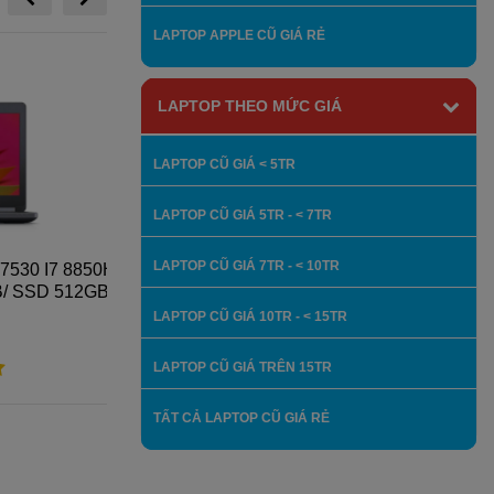
LAPTOP APPLE CŨ GIÁ RẺ
LAPTOP THEO MỨC GIÁ
LAPTOP CŨ GIÁ < 5TR
LAPTOP CŨ GIÁ 5TR - < 7TR
LAPTOP CŨ GIÁ 7TR - < 10TR
0 I7 8850H/
LAPTOP DELL INSPIRON 5548/ CPU I5/
SSD 512GB +
RAM 4G/ HDD 500G/ 15.6 IN
D
LAPTOP CŨ GIÁ 10TR - < 15TR
4,800,000
LAPTOP CŨ GIÁ TRÊN 15TR
TẤT CẢ LAPTOP CŨ GIÁ RẺ
Xem thêm