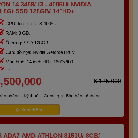
N 14 3458/ I3 - 4005U/ NVIDIA
 8G/ SSD 128GB/ 14"HD+
CPU: Intel Core i3-4005U.
RAM: 8 GB.
Ổ cứng: SSD 128GB.
Card đồ họa: Nvidia Geforce 820M.
Màn hình: 14 inch HD+ 1600x900.
Bảo hành: 06 tháng.
,500,000
6,125,000
Văn phòng - Kỹ thuật - Gaming
Bảo hành 6 tháng
Xem thêm
 ADA7 AMD ATHLON 3150U/ 8GB/