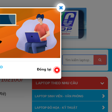
 TƯ VẤN
LIÊN HỆ
BD
Đóng lại
 10210U/
LAPTOP THEO NHU CẦU
 Rẻ
)
LAPTOP SINH VIÊN - VĂN PHÒNG
LAPTOP ĐỒ HỌA - KỸ THUẬT