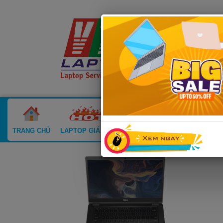
TRANG CHỦ
LAPTOP GIÁ SỐC
LAPTOP CŨ
MACBOOK CŨ