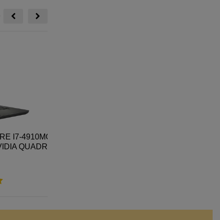
I7-4910MQ/
LAPTOP LENOVO IDEAPAD 3 15ITL6 I5
IDIA QUADRO
1155G7/ RAM 16 GB/SSD 512 GB/15.6"FHD
D
8,500,000
Xem thêm