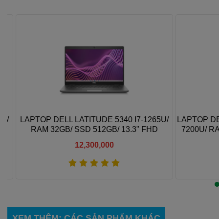
/
LAPTOP DELL LATITUDE 5340 I7-1265U/
LAPTOP DELL
RAM 32GB/ SSD 512GB/ 13.3" FHD
7200U/ RAM
12,300,000
Xem thêm
XEM THÊM
: CÁC SẢN PHẨM KHÁC