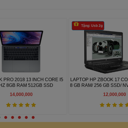
Tặng: Usb 2g
RO 2018 13 INCH CORE I5
LAPTOP HP ZBOOK 17 CORE 
 8GB RAM 512GB SSD
8 GB RAM/ 256 GB SSD/ NV
K4100M/ 17.3 FH
14,000,000
12,000,000
Xem thêm
Xem thêm