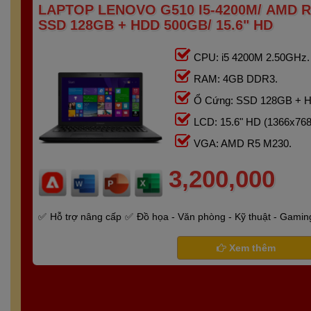
LAPTOP LENOVO G510 I5-4200M/ AMD R
SSD 128GB + HDD 500GB/ 15.6" HD
CPU: i5 4200M 2.50GHz.
RAM: 4GB DDR3.
Ổ Cứng: SSD 128GB + 
LCD: 15.6" HD (1366x768
VGA: AMD R5 M230.
3,200,000
Hỗ trợ nâng cấp
Đồ họa - Văn phòng - Kỹ thuật - Gamin
Xem thêm