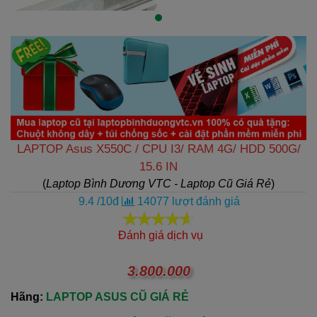
LAPTOP Asus X550C / CPU I3/ RAM 4G/ HDD 500G/
15.6 IN
(
Laptop Bình Dương VTC - Laptop Cũ Giá Rẻ
)
9.4
/
10
đ
14077
lượt đánh giá
Đánh giá dịch vụ
3.800.000
Hãng:
LAPTOP ASUS CŨ GIÁ RẺ