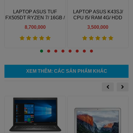
LAPTOP ASUS TUF
LAPTOP ASUS K43SJ/
FX505DT RYZEN 7/ 16GB /
CPU I5/ RAM 4G/ HDD
512GB / GTX 1650 4GB /
320G/ 14 IN
8,700,000
3,500,000
15.6" FHD 144HZ
Xem thêm
Xem thêm
XEM THÊM
: CÁC SẢN PHẨM KHÁC