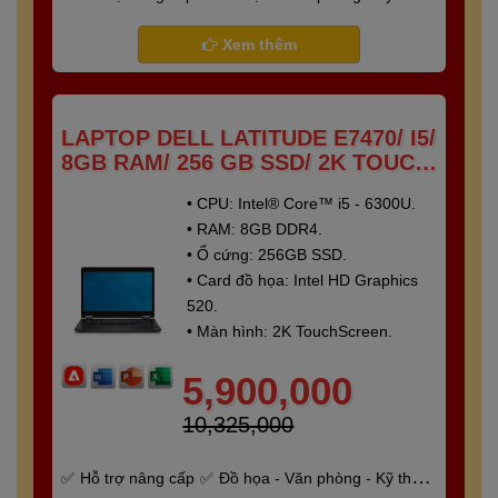
- Gaming
Bảo hành 6 tháng
Xem thêm
LAPTOP DELL LATITUDE E7470/ I5/
8GB RAM/ 256 GB SSD/ 2K TOUCH
SCREEN
• CPU: Intel® Core™ i5 - 6300U.
• RAM: 8GB DDR4.
• Ổ cứng: 256GB SSD.
• Card đồ họa: Intel HD Graphics
520.
• Màn hình: 2K TouchScreen.
5,900,000
10,325,000
Hỗ trợ nâng cấp
Đồ họa - Văn phòng - Kỹ thuật