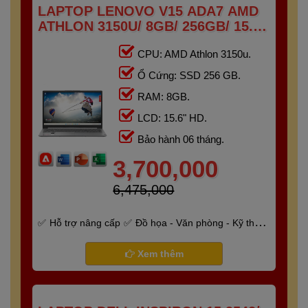
LAPTOP LENOVO V15 ADA7 AMD
ATHLON 3150U/ 8GB/ 256GB/ 15.6"
HD
CPU: AMD Athlon 3150u.
Ổ Cứng: SSD 256 GB.
RAM: 8GB.
LCD: 15.6" HD.
Bảo hành 06 tháng.
3,700,000
6,475,000
Hỗ trợ nâng cấp
Đồ họa - Văn phòng - Kỹ thuật
- Gaming
Bảo hành 6 tháng
Xem thêm