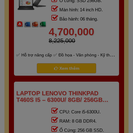
Ổ cứng: SSD 256GB.
Màn hình: 14 inch HD.
Bảo hành: 06 tháng.
4,700,000
8,225,000
Hỗ trợ nâng cấp
Đồ họa - Văn phòng - Kỹ thuật
- Gaming
Bảo hành 6 tháng
Xem thêm
LAPTOP LENOVO THINKPAD
T460S I5 – 6300U/ 8GB/ 256GB
/14.0" FHD
CPU: Core i5-6300U.
RAM: 8 GB DDR4.
Ổ Cứng: 256 GB SSD.