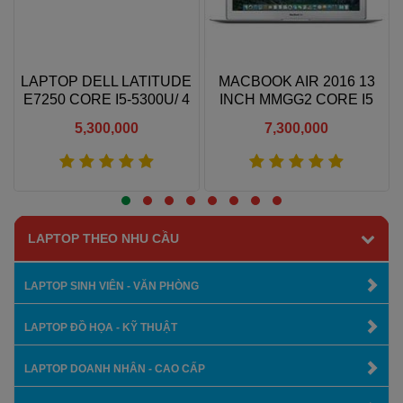
LAPTOP DELL LATITUDE
MACBOOK AIR 2016 13
E7250 CORE I5-5300U/ 4
INCH MMGG2 CORE I5
D
GB RAM/ 128 GB SSD/
1.6GHZ 8GB RAM 256GB
5,300,000
7,300,000
INTEL HD 5500/ 12.5 HD
SSD
Xem thêm
Xem thêm
LAPTOP THEO NHU CẦU
LAPTOP SINH VIÊN - VĂN PHÒNG
LAPTOP ĐỒ HỌA - KỸ THUẬT
LAPTOP DOANH NHÂN - CAO CẤP