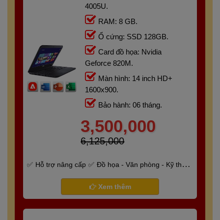
4005U.
RAM: 8 GB.
Ổ cứng: SSD 128GB.
Card đồ họa: Nvidia
Geforce 820M.
Màn hình: 14 inch HD+
1600x900.
Bảo hành: 06 tháng.
3,500,000
6,125,000
Hỗ trợ nâng cấp
Đồ họa - Văn phòng - Kỹ thuật
- Gaming
Bảo hành 6 tháng
Xem thêm