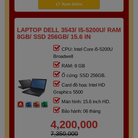
Xem thêm
LAPTOP DELL 3543/ I5-5200U/ RAM
8GB/ SSD 256GB/ 15.6 IN
CPU: Intel Core i5-5200U
Broadwell
RAM: 8 GB
Ổ cứng: SSD 256GB.
Card đồ họa: Intel HD
Graphics 5500
Màn hình: 15.6 inch HD.
Bảo hành: 06 tháng
4,200,000
7,350,000