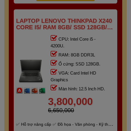
LAPTOP LENOVO THINKPAD X240
CORE I5/ RAM 8GB/ SSD 128GB/
12.5"HD
CPU: Intel Core i5 -
4200U.
RAM: 8GB DDR3L
Ổ cứng: SSD 128GB.
VGA: Card Intel HD
Graphics
Màn hình: 12.5 Inch HD.
3,800,000
6,650,000
Hỗ trợ nâng cấp
Đồ họa - Văn phòng - Kỹ thuật