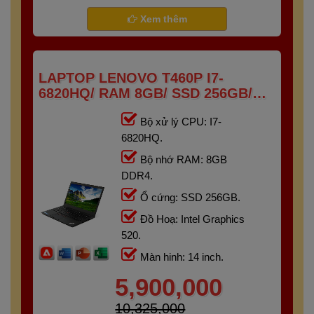
- Gaming
Bảo hành 6 tháng
Xem thêm
LAPTOP LENOVO T460P I7-
6820HQ/ RAM 8GB/ SSD 256GB/
14INCH
Bộ xử lý CPU: I7-
6820HQ.
Bộ nhớ RAM: 8GB
DDR4.
Ổ cứng: SSD 256GB.
Đồ Hoạ: Intel Graphics
520.
Màn hinh: 14 inch.
5,900,000
10,325,000