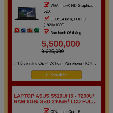
VGA: Intel® HD Graphics
520.
LCD: 14 inch, Full HD
(1920×1080).
Bảo hành 06 tháng.
5,500,000
9,625,000
Hỗ trợ nâng cấp
Đồ họa - Văn phòng - Kỹ thuật
- Gaming
Bảo hành 6 tháng
Xem thêm
LAPTOP ASUS S510U/ I5 - 7200U/
RAM 8GB/ SSD 240GB/ LCD FULL
HD IPS
CPU: Intel Core i5 -