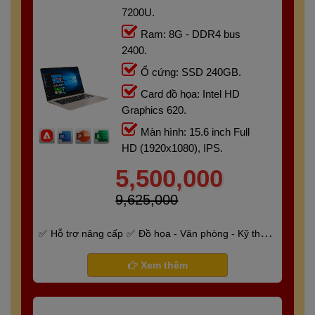
7200U.
Ram: 8G - DDR4 bus
2400.
Ổ cứng: SSD 240GB.
Card đồ họa: Intel HD
Graphics 620.
Màn hình: 15.6 inch Full
HD (1920x1080), IPS.
5,500,000
9,625,000
Hỗ trợ nâng cấp
Đồ họa - Văn phòng - Kỹ thuật
- Gaming
Bảo hành 6 tháng
Xem thêm