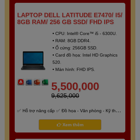
LAPTOP DELL LATITUDE E7470/ I5/
8GB RAM/ 256 GB SSD/ FHD IPS
• CPU: Intel® Core™ i5 - 6300U.
• RAM: 8GB DDR4.
• Ổ cứng: 256GB SSD.
• Card đồ họa: Intel HD Graphics
520.
• Màn hình: FHD IPS.
5,500,000
9,625,000
Hỗ trợ nâng cấp
Đồ họa - Văn phòng - Kỹ thuật
- Gaming
Bảo hành 6 tháng
Xem thêm