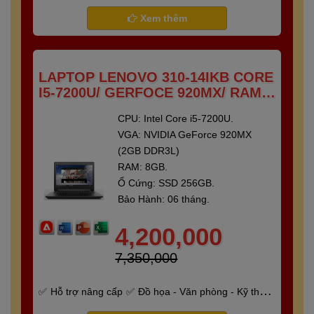
- Gaming
Bảo hành 6 tháng
Xem thêm
LAPTOP LENOVO 310-14IKB CORE
I5-7200U/ GERFOCE 920MX/ RAM 8
GB/ SSD 250 GB/ 14"FULL HD
CPU: Intel Core i5-7200U.
VGA: NVIDIA GeForce 920MX
(2GB DDR3L)
RAM: 8GB.
Ổ Cứng: SSD 256GB.
Bảo Hành: 06 tháng.
4,200,000
7,350,000
Hỗ trợ nâng cấp
Đồ họa - Văn phòng - Kỹ thuật
- Gaming
Bảo hành 6 tháng