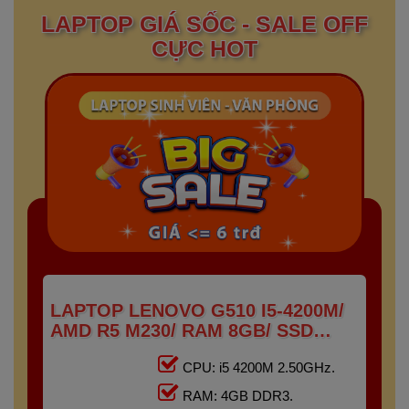
LAPTOP GIÁ SỐC - SALE OFF
CỰC HOT
LAPTOP LENOVO G510 I5-4200M/
AMD R5 M230/ RAM 8GB/ SSD
128GB + HDD 500GB/ 15.6" HD
CPU: i5 4200M 2.50GHz.
RAM: 4GB DDR3.