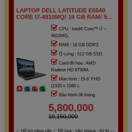
LAPTOP DELL LATITUDE E6540
CORE I7-4810MQ/ 16 GB RAM/ 512
GB SSD/ AMD RADEON HD 8790M/
CPU : Intel® Core™ i7 –
15.6 FHD
4810MQ.
RAM : 16 GB DDR3.
Ổ cứng : 512 GB SSD.
Card đồ họa : AMD
Radeon HD 8790M.
Màn hình : 15.6" FHD
(1920 x 1080 ).
Bảo hành 06 tháng.
5,800,000
10,150,000
Hỗ trợ nâng cấp
Đồ họa - Văn phòng - Kỹ thuật