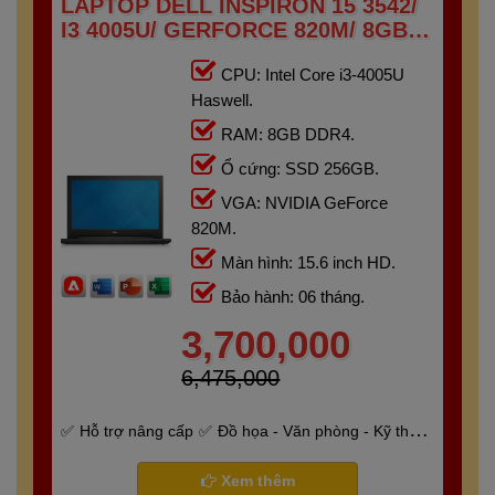
LAPTOP DELL INSPIRON 15 3542/
I3 4005U/ GERFORCE 820M/ 8GB/
256GB/ 15.6" HD
CPU: Intel Core i3-4005U
Haswell.
RAM: 8GB DDR4.
Ổ cứng: SSD 256GB.
VGA: NVIDIA GeForce
820M.
Màn hình: 15.6 inch HD.
Bảo hành: 06 tháng.
3,700,000
6,475,000
Hỗ trợ nâng cấp
Đồ họa - Văn phòng - Kỹ thuật
- Gaming
Bảo hành 6 tháng
Xem thêm