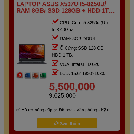
LAPTOP ASUS X507U I5-8250U/
RAM 8GB/ SSD 128GB + HDD 1TB
/15.6″ FHD)
CPU: Core i5-8250u (Up
to 3.40Ghz).
RAM: 8GB DDR4.
Ổ Cứng: SSD 128 GB +
HDD 1 TB.
VGA: Intel UHD 620.
LCD: 15.6” 1920×1080.
5,500,000
9,625,000
Hỗ trợ nâng cấp
Đồ họa - Văn phòng - Kỹ thuật
- Gaming
Bảo hành 6 tháng
Xem thêm