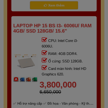
- Gaming
Bảo hành 6 tháng
Xem thêm
LAPTOP HP 15 BS I3- 6006U/ RAM
4GB/ SSD 128GB/ 15.6"
CPU: Intel Core i3-
6006U.
RAM: 4GB DDR4.
Ổ cứng: SSD 128GB.
Card màn hình: Intel HD
Graphics 620.
3,800,000
6,650,000
Hỗ trợ nâng cấp
Đồ họa - Văn phòng - Kỹ thuật