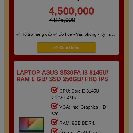
4,500,000
7,875,000
Hỗ trợ nâng cấp
Đồ họa - Văn phòng - Kỹ thuật
- Gaming
Bảo hành 6 tháng
Xem thêm
LAPTOP ASUS S530FA I3 8145U/
RAM 8 GB/ SSD 256GB/ FHD IPS
CPU: Core i3 8145U
2.1Ghz-4Mb
VGA: Intel Graphics HD
620.
RAM: 8GB DDR4.
Ổ cứng: 256GB SSD.