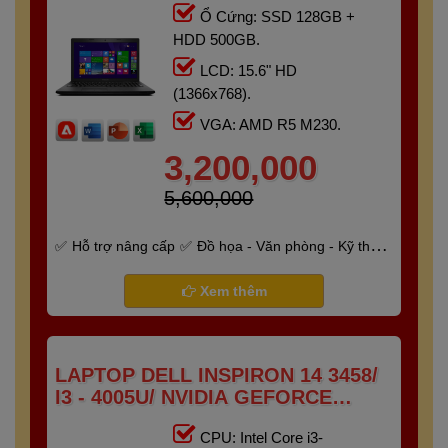
Ổ Cứng: SSD 128GB +
HDD 500GB.
LCD: 15.6" HD
(1366x768).
VGA: AMD R5 M230.
3,200,000
5,600,000
Hỗ trợ nâng cấp
Đồ họa - Văn phòng - Kỹ thuật
- Gaming
Bảo hành 6 tháng
Xem thêm
LAPTOP DELL INSPIRON 14 3458/
I3 - 4005U/ NVIDIA GEFORCE
820M/ RAM 8G/ SSD 128GB/
CPU: Intel Core i3-
14"HD+