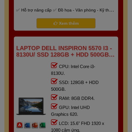
Hỗ trợ nâng cấp
Đồ họa - Văn phòng - Kỹ thuật
- Gaming
Bảo hành 6 tháng
Xem thêm
LAPTOP DELL INSPIRON 5570 I3 -
8130U/ SSD 128GB + HDD 500GB/
RAM 8GB/ 15.6" FHD TOUCH
CPU: Intel Core i3-
8130U.
SSD: 128GB + HDD
500GB.
RAM: 8GB DDR4.
GPU: Intel UHD
Graphics 620.
LCD: 15.6" FHD 1920 x
1080 cảm ứng.