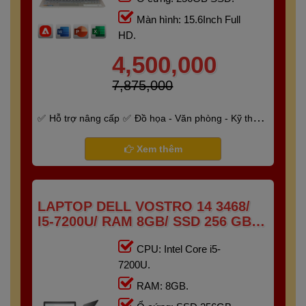
Màn hình: 15.6Inch Full
HD.
4,500,000
7,875,000
Hỗ trợ nâng cấp
Đồ họa - Văn phòng - Kỹ thuật
- Gaming
Bảo hành 6 tháng
Xem thêm
LAPTOP DELL VOSTRO 14 3468/
I5-7200U/ RAM 8GB/ SSD 256 GB/
14" HD
CPU: Intel Core i5-
7200U.
RAM: 8GB.