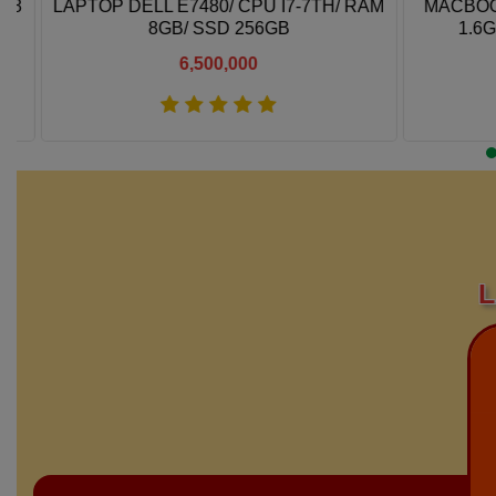
LAPTOP DELL E7480/ CPU I7-7TH/ RAM
MACBOOK A
8GB/ SSD 256GB
1.6GH
6,500,000
Xem thêm
L