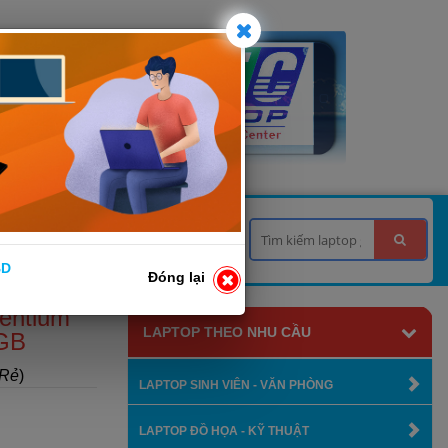
 TƯ VẤN
LIÊN HỆ
BD
Đóng lại
entium
LAPTOP THEO NHU CẦU
GB
 Rẻ
)
LAPTOP SINH VIÊN - VĂN PHÒNG
LAPTOP ĐỒ HỌA - KỸ THUẬT