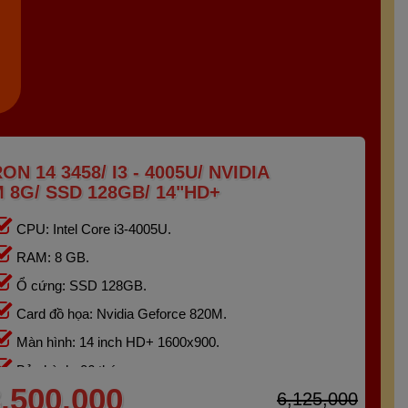
N 14 3458/ I3 - 4005U/ NVIDIA
 8G/ SSD 128GB/ 14"HD+
CPU: Intel Core i3-4005U.
RAM: 8 GB.
Ổ cứng: SSD 128GB.
Card đồ họa: Nvidia Geforce 820M.
Màn hình: 14 inch HD+ 1600x900.
Bảo hành: 06 tháng.
,500,000
6,125,000