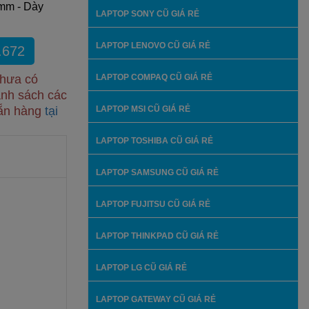
 mm - Dày
LAPTOP SONY CŨ GIÁ RẺ
LAPTOP LENOVO CŨ GIÁ RẺ
.672
chưa có
LAPTOP COMPAQ CŨ GIÁ RẺ
anh sách các
sẵn hàng
tại
LAPTOP MSI CŨ GIÁ RẺ
LAPTOP TOSHIBA CŨ GIÁ RẺ
LAPTOP SAMSUNG CŨ GIÁ RẺ
LAPTOP FUJITSU CŨ GIÁ RẺ
LAPTOP THINKPAD CŨ GIÁ RẺ
LAPTOP LG CŨ GIÁ RẺ
LAPTOP GATEWAY CŨ GIÁ RẺ