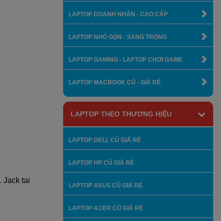
LAPTOP DOANH NHÂN - CAO CẤP
LAPTOP NHỎ GỌN - SANG TRỌNG
LAPTOP GAMING - LAPTOP CHƠI GAME
LAPTOP MACBOOK CŨ - GIÁ RẺ
LAPTOP THEO THƯƠNG HIỆU
LAPTOP DELL CŨ GIÁ RẺ
LAPTOP HP CŨ GIÁ RẺ
 Jack tai
LAPTOP ASUS CŨ GIÁ RẺ
LAPTOP ACER CŨ GIÁ RẺ