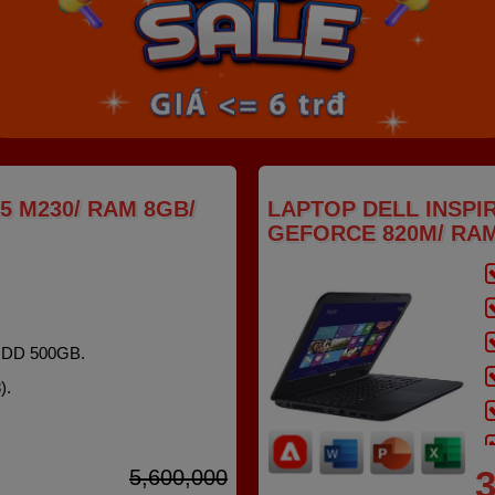
5 M230/ RAM 8GB/
LAPTOP DELL INSPIRO
GEFORCE 820M/ RAM
HDD 500GB.
).
3
5,600,000