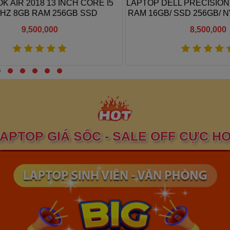
IR 2018 13 INCH CORE I5
LAPTOP DELL PRECISION 353
Z 8GB RAM 256GB SSD
RAM 16GB/ SSD 256GB/ NV
P600/ 15.6″ FHD
9,500,000
8,500,000
Xem thêm
Xem thêm
APTOP GIÁ SỐC - SALE OFF CỰC H