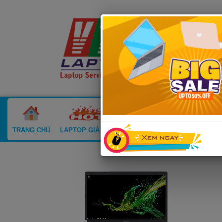
TRANG CHỦ
LAPTOP GIÁ SỐC
LAPTOP CŨ
MACBOOK CŨ