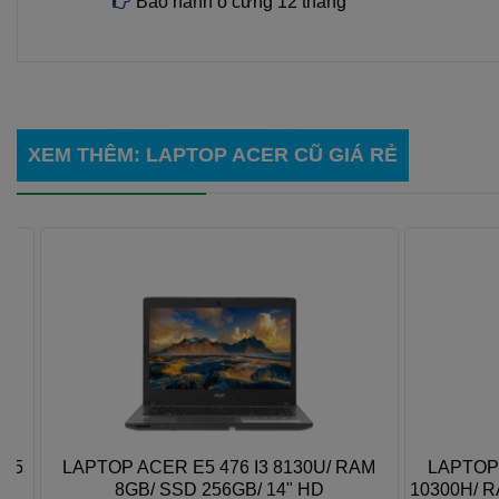
Bảo hành ổ cứng 12 tháng
XEM THÊM
:
LAPTOP ACER CŨ GIÁ RẺ
5
LAPTOP ACER E5 476 I3 8130U/ RAM
LAPTOP AC
8GB/ SSD 256GB/ 14" HD
10300H/ RAM