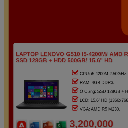
LAPTOP LENOVO G510 I5-4200M/ AMD R
SSD 128GB + HDD 500GB/ 15.6" HD
CPU: i5 4200M 2.50GHz.
RAM: 4GB DDR3.
Ổ Cứng: SSD 128GB + 
LCD: 15.6" HD (1366x768
VGA: AMD R5 M230.
3,200,000