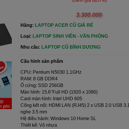
Đánh giá dịch vụ
3.300.000
Hãng:
LAPTOP ACER CŨ GIÁ RẺ
Loại:
LAPTOP SINH VIÊN - VĂN PHÒNG
Nhu cầu:
LAPTOP CŨ BÌNH DƯƠNG
Cấu hình sản phẩm
CPU: Pentium N5030 1.1GHz
RAM: 8 GB DDR4
Ổ cứng: SSD 256GB
Màn hình: 15.6"Full HD (1920 x 1080)
Card màn hình: Intel UHD 605
Cổng kết nối: HDMI LAN (RJ45) 2 x USB 2.0 USB 3.1
nghe 3.5 mm
Hệ điều hành: Windows 10 Home SL
Thiết kế: Vỏ nhựa