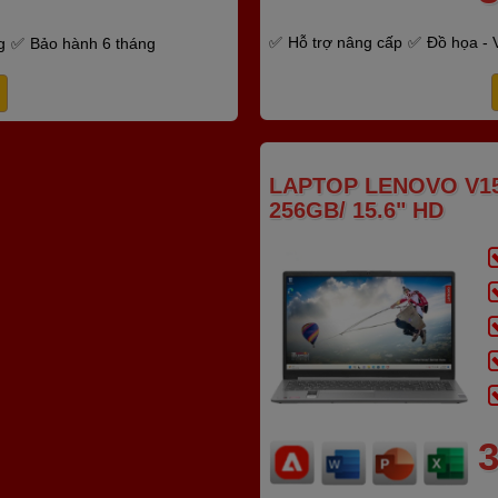
Hỗ trợ nâng cấp
Đồ họa - 
g
Bảo hành 6 tháng
LAPTOP LENOVO V15
256GB/ 15.6" HD
3