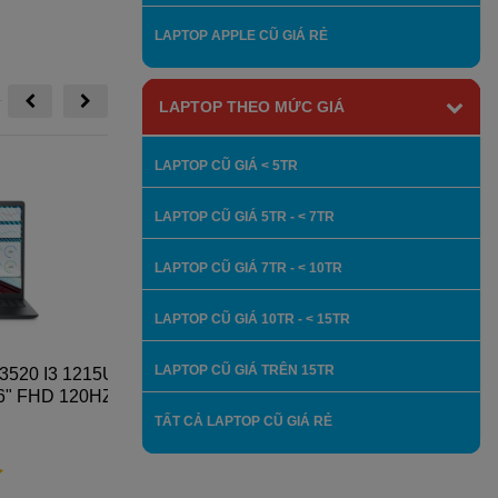
LAPTOP APPLE CŨ GIÁ RẺ
LAPTOP THEO MỨC GIÁ
LAPTOP CŨ GIÁ < 5TR
LAPTOP CŨ GIÁ 5TR - < 7TR
LAPTOP CŨ GIÁ 7TR - < 10TR
LAPTOP CŨ GIÁ 10TR - < 15TR
LAPTOP CŨ GIÁ TRÊN 15TR
0 I3 1215U/
LAPTOP DELL INSPIRON 7359/ CPU I7/
" FHD 120HZ
RAM 8GB/ SSD 256GB/ INTEL HD 520,
TOUCH SCREEN,FHD
TẤT CẢ LAPTOP CŨ GIÁ RẺ
8,500,000