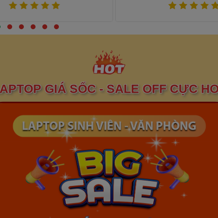
Xem thêm
Xem thêm
APTOP GIÁ SỐC - SALE OFF CỰC H