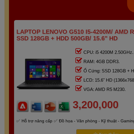
LAPTOP LENOVO G510 I5-4200M/ AMD R
SSD 128GB + HDD 500GB/ 15.6" HD
CPU: i5 4200M 2.50GHz.
RAM: 4GB DDR3.
Ổ Cứng: SSD 128GB + 
LCD: 15.6" HD (1366x768
VGA: AMD R5 M230.
3,200,000
Hỗ trợ nâng cấp
Đồ họa - Văn phòng - Kỹ thuật - Gamin