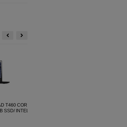
Xem thêm
 T460 CORE
MACBOOK 12 INCH 2016 512GB MMGM2
M
 SSD/ INTEL
4 HD
9,500,000