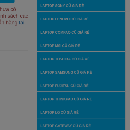
LAPTOP SONY CŨ GIÁ RẺ
chưa có
anh sách các
LAPTOP LENOVO CŨ GIÁ RẺ
sẵn hàng
tại
LAPTOP COMPAQ CŨ GIÁ RẺ
LAPTOP MSI CŨ GIÁ RẺ
LAPTOP TOSHIBA CŨ GIÁ RẺ
LAPTOP SAMSUNG CŨ GIÁ RẺ
LAPTOP FUJITSU CŨ GIÁ RẺ
LAPTOP THINKPAD CŨ GIÁ RẺ
LAPTOP LG CŨ GIÁ RẺ
LAPTOP GATEWAY CŨ GIÁ RẺ