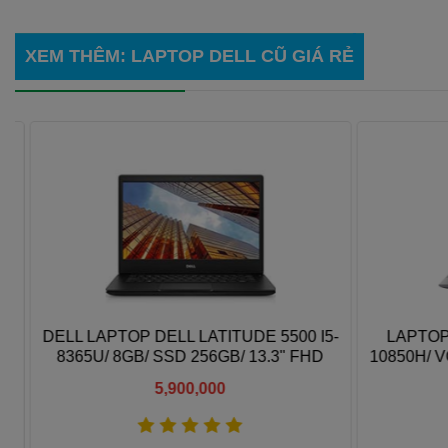
XEM THÊM
:
LAPTOP DELL CŨ GIÁ RẺ
DELL LAPTOP DELL LATITUDE 5500 I5-
LAPTOP D
8365U/ 8GB/ SSD 256GB/ 13.3" FHD
10850H/ VG
SSD 10
5,900,000