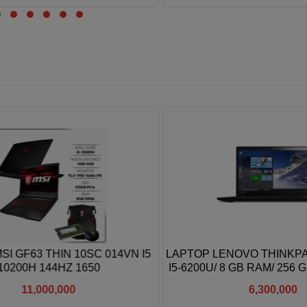
Xem thêm
Xem thêm
 GF63 THIN 10SC 014VN I5
LAPTOP LENOVO THINKPAD
200H 144HZ 1650
I5-6200U/ 8 GB RAM/ 256 GB
HD GRAPHICS 520/ 1
11,000,000
6,300,000