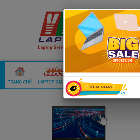
TRANG CHỦ
LAPTOP GIÁ SỐC
LAPTOP CŨ
MACBOOK CŨ