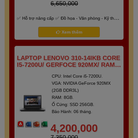
6,650,000
Hỗ trợ nâng cấp
Đồ họa - Văn phòng - Kỹ thuật
- Gaming
Bảo hành 6 tháng
Xem thêm
LAPTOP LENOVO 310-14IKB CORE
I5-7200U/ GERFOCE 920MX/ RAM 8
GB/ SSD 250 GB/ 14"FULL HD
CPU: Intel Core i5-7200U.
VGA: NVIDIA GeForce 920MX
(2GB DDR3L)
RAM: 8GB.
Ổ Cứng: SSD 256GB.
Bảo Hành: 06 tháng.
4,200,000
7,350,000