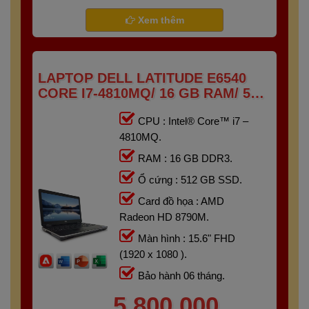
- Gaming
Bảo hành 6 tháng
Xem thêm
LAPTOP DELL LATITUDE E6540
CORE I7-4810MQ/ 16 GB RAM/ 512
GB SSD/ AMD RADEON HD 8790M/
CPU : Intel® Core™ i7 –
15.6 FHD
4810MQ.
RAM : 16 GB DDR3.
Ổ cứng : 512 GB SSD.
Card đồ họa : AMD
Radeon HD 8790M.
Màn hình : 15.6" FHD
(1920 x 1080 ).
Bảo hành 06 tháng.
5,800,000