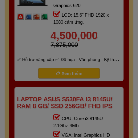
Graphics 620.
LCD: 15.6" FHD 1920 x
1080 cảm ứng.
4,500,000
7,875,000
Hỗ trợ nâng cấp
Đồ họa - Văn phòng - Kỹ thuật
- Gaming
Bảo hành 6 tháng
Xem thêm
LAPTOP ASUS S530FA I3 8145U/
RAM 8 GB/ SSD 256GB/ FHD IPS
CPU: Core i3 8145U
2.1Ghz-4Mb
VGA: Intel Graphics HD