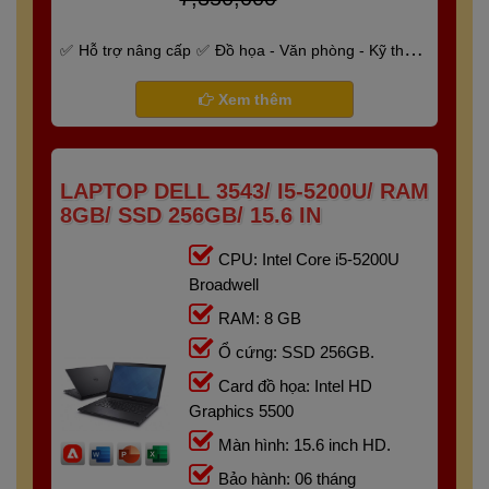
Hỗ trợ nâng cấp
Đồ họa - Văn phòng - Kỹ thuật
- Gaming
Bảo hành 6 tháng
Xem thêm
LAPTOP DELL 3543/ I5-5200U/ RAM
8GB/ SSD 256GB/ 15.6 IN
CPU: Intel Core i5-5200U
Broadwell
RAM: 8 GB
Ổ cứng: SSD 256GB.
Card đồ họa: Intel HD
Graphics 5500
Màn hình: 15.6 inch HD.
Bảo hành: 06 tháng