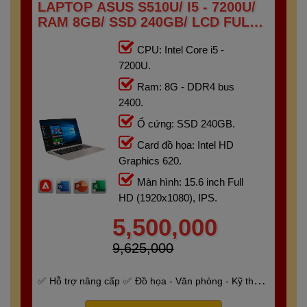
LAPTOP ASUS S510U/ I5 - 7200U/
RAM 8GB/ SSD 240GB/ LCD FULL
HD IPS
CPU: Intel Core i5 -
7200U.
Ram: 8G - DDR4 bus
2400.
Ổ cứng: SSD 240GB.
Card đồ họa: Intel HD
Graphics 620.
Màn hình: 15.6 inch Full
HD (1920x1080), IPS.
5,500,000
9,625,000
Hỗ trợ nâng cấp
Đồ họa - Văn phòng - Kỹ thuật
- Gaming
Bảo hành 6 tháng