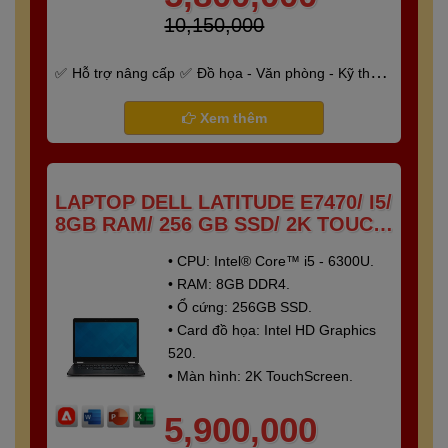
10,150,000
Hỗ trợ nâng cấp
Đồ họa - Văn phòng - Kỹ thuật
- Gaming
Bảo hành 6 tháng
Xem thêm
LAPTOP DELL LATITUDE E7470/ I5/
8GB RAM/ 256 GB SSD/ 2K TOUCH
SCREEN
• CPU: Intel® Core™ i5 - 6300U.
• RAM: 8GB DDR4.
• Ổ cứng: 256GB SSD.
• Card đồ họa: Intel HD Graphics
520.
• Màn hình: 2K TouchScreen.
5,900,000