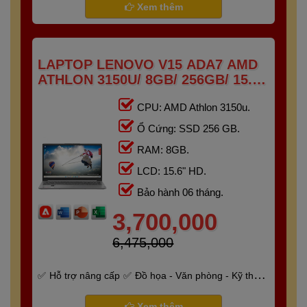
Xem thêm
LAPTOP LENOVO V15 ADA7 AMD
ATHLON 3150U/ 8GB/ 256GB/ 15.6"
HD
CPU: AMD Athlon 3150u.
Ổ Cứng: SSD 256 GB.
RAM: 8GB.
LCD: 15.6" HD.
Bảo hành 06 tháng.
3,700,000
6,475,000
Hỗ trợ nâng cấp
Đồ họa - Văn phòng - Kỹ thuật
- Gaming
Bảo hành 6 tháng
Xem thêm