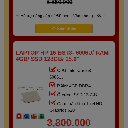
6,650,000
Hỗ trợ nâng cấp
Đồ họa - Văn phòng - Kỹ thuật
- Gaming
Bảo hành 6 tháng
Xem thêm
LAPTOP HP 15 BS I3- 6006U/ RAM
4GB/ SSD 128GB/ 15.6"
CPU: Intel Core i3-
6006U.
RAM: 4GB DDR4.
Ổ cứng: SSD 128GB.
Card màn hình: Intel HD
Graphics 620.
3,800,000