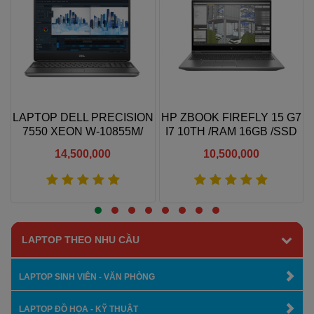
4
LAPTOP DELL PRECISION
HP ZBOOK FIREFLY 15 G7
7550 XEON W-10855M/
I7 10TH /RAM 16GB /SSD
QUADRO T1000 4GB/ RAM
256GB /15.6″ FHD
14,500,000
10,500,000
16GB/ SSD 512GB/ 15.6"
FHD IPS
Xem thêm
Xem thêm
LAPTOP THEO NHU CẦU
LAPTOP SINH VIÊN - VĂN PHÒNG
LAPTOP ĐỒ HỌA - KỸ THUẬT