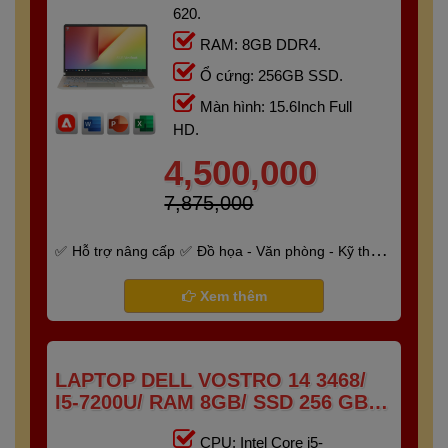
620.
RAM: 8GB DDR4.
Ổ cứng: 256GB SSD.
Màn hình: 15.6Inch Full
HD.
4,500,000
7,875,000
Hỗ trợ nâng cấp
Đồ họa - Văn phòng - Kỹ thuật
- Gaming
Bảo hành 6 tháng
Xem thêm
LAPTOP DELL VOSTRO 14 3468/
I5-7200U/ RAM 8GB/ SSD 256 GB/
14" HD
CPU: Intel Core i5-