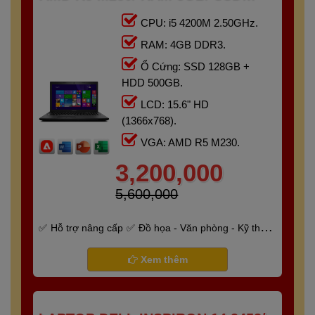
128GB + HDD 500GB/ 15.6" HD
CPU: i5 4200M 2.50GHz.
RAM: 4GB DDR3.
Ổ Cứng: SSD 128GB +
HDD 500GB.
LCD: 15.6" HD
(1366x768).
VGA: AMD R5 M230.
3,200,000
5,600,000
Hỗ trợ nâng cấp
Đồ họa - Văn phòng - Kỹ thuật
- Gaming
Bảo hành 6 tháng
Xem thêm