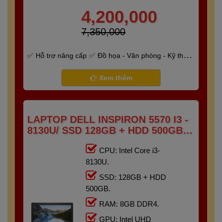
4,200,000
7,350,000
Hỗ trợ nâng cấp
Đồ họa - Văn phòng - Kỹ thuật
- Gaming
Bảo hành 6 tháng
Xem thêm
LAPTOP DELL INSPIRON 5570 I3 -
8130U/ SSD 128GB + HDD 500GB/
RAM 8GB/ 15.6" FHD TOUCH
CPU: Intel Core i3-
8130U.
SSD: 128GB + HDD
500GB.
RAM: 8GB DDR4.
GPU: Intel UHD