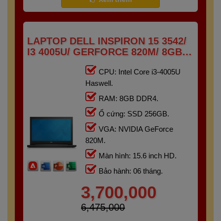
LAPTOP DELL INSPIRON 15 3542/
I3 4005U/ GERFORCE 820M/ 8GB/
256GB/ 15.6" HD
CPU: Intel Core i3-4005U
Haswell.
RAM: 8GB DDR4.
Ổ cứng: SSD 256GB.
VGA: NVIDIA GeForce
820M.
Màn hình: 15.6 inch HD.
Bảo hành: 06 tháng.
3,700,000
6,475,000