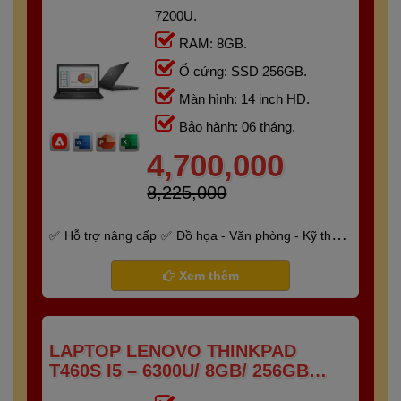
7200U.
RAM: 8GB.
Ổ cứng: SSD 256GB.
Màn hình: 14 inch HD.
Bảo hành: 06 tháng.
4,700,000
8,225,000
Hỗ trợ nâng cấp
Đồ họa - Văn phòng - Kỹ thuật
- Gaming
Bảo hành 6 tháng
Xem thêm
LAPTOP LENOVO THINKPAD
T460S I5 – 6300U/ 8GB/ 256GB
/14.0" FHD