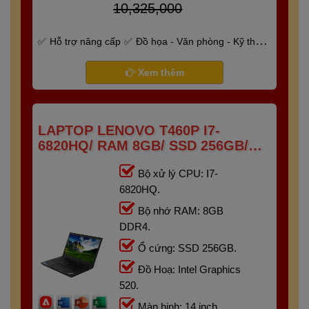
10,325,000
Hỗ trợ nâng cấp
Đồ họa - Văn phòng - Kỹ thuật
- Gaming
Bảo hành 6 tháng
Xem thêm
LAPTOP LENOVO T460P I7-
6820HQ/ RAM 8GB/ SSD 256GB/
14INCH
Bộ xử lý CPU: I7-
6820HQ.
Bộ nhớ RAM: 8GB
DDR4.
Ổ cứng: SSD 256GB.
Đồ Hoạ: Intel Graphics
520.
Màn hinh: 14 inch.