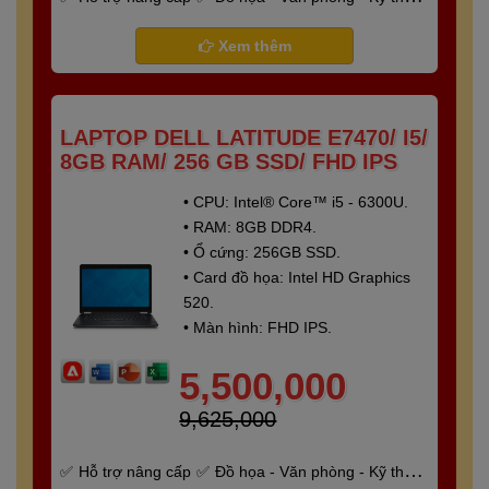
- Gaming
Bảo hành 6 tháng
Xem thêm
LAPTOP DELL LATITUDE E7470/ I5/
8GB RAM/ 256 GB SSD/ FHD IPS
• CPU: Intel® Core™ i5 - 6300U.
• RAM: 8GB DDR4.
• Ổ cứng: 256GB SSD.
• Card đồ họa: Intel HD Graphics
520.
• Màn hình: FHD IPS.
5,500,000
9,625,000
Hỗ trợ nâng cấp
Đồ họa - Văn phòng - Kỹ thuật