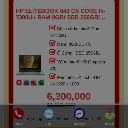
HP ELITEBOOK 840 G5 CORE I5-
7300U / RAM 8GB/ SSD 256GB/
FHD IPS 14 INCH
Bộ vi xử lý: Intel® Core
i5-7300U.
Ram: 8GB DDR4.
Ổ Cứng : SSD 256GB.
VGA: Intel® HD Graphics
620.
Màn hình: 14 inch FHD
ips 1920 x 1080.
6,300,000
11,025,000
Hỗ trợ nâng cấp
Đồ họa - Văn phòng - Kỹ thuật
Hotline
Zalo
Messager
Bản đồ
- Gaming
Bảo hành 6 tháng