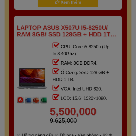
Xem thêm
LAPTOP ASUS X507U I5-8250U/
RAM 8GB/ SSD 128GB + HDD 1TB
/15.6″ FHD)
CPU: Core i5-8250u (Up
to 3.40Ghz).
RAM: 8GB DDR4.
Ổ Cứng: SSD 128 GB +
HDD 1 TB.
VGA: Intel UHD 620.
LCD: 15.6” 1920×1080.
5,500,000
9,625,000
Hỗ trợ nâng cấp
Đồ họa - Văn phòng - Kỹ thuật