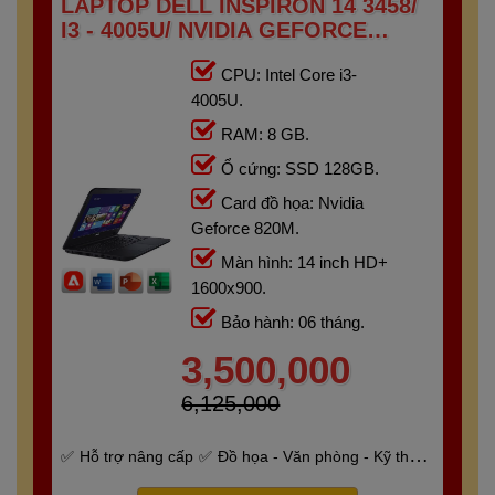
LAPTOP DELL INSPIRON 14 3458/
I3 - 4005U/ NVIDIA GEFORCE
820M/ RAM 8G/ SSD 128GB/
CPU: Intel Core i3-
14"HD+
4005U.
RAM: 8 GB.
Ổ cứng: SSD 128GB.
Card đồ họa: Nvidia
Geforce 820M.
Màn hình: 14 inch HD+
1600x900.
Bảo hành: 06 tháng.
3,500,000
6,125,000
Hỗ trợ nâng cấp
Đồ họa - Văn phòng - Kỹ thuật
- Gaming
Bảo hành 6 tháng