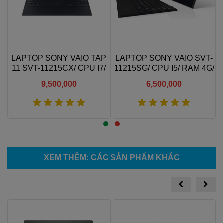
LAPTOP SONY VAIO TAP
LAPTOP SONY VAIO SVT-
D
11 SVT-11215CX/ CPU I7/
11215SG/ CPU I5/ RAM 4G/
RAM 4G/ SSD 128G
SSD 128G/ 11 IN TOUCH
9,500,000
6,500,000
Xem thêm
Xem thêm
XEM THÊM
: CÁC SẢN PHẨM KHÁC