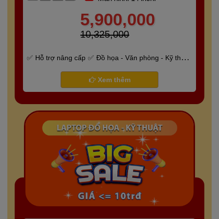
5,900,000
10,325,000
Hỗ trợ nâng cấp
Đồ họa - Văn phòng - Kỹ thuật
- Gaming
Bảo hành 6 tháng
Xem thêm