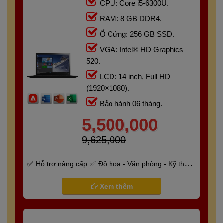
CPU: Core i5-6300U.
RAM: 8 GB DDR4.
Ổ Cứng: 256 GB SSD.
VGA: Intel® HD Graphics
520.
LCD: 14 inch, Full HD
(1920×1080).
Bảo hành 06 tháng.
5,500,000
9,625,000
Hỗ trợ nâng cấp
Đồ họa - Văn phòng - Kỹ thuật
- Gaming
Bảo hành 6 tháng
Xem thêm