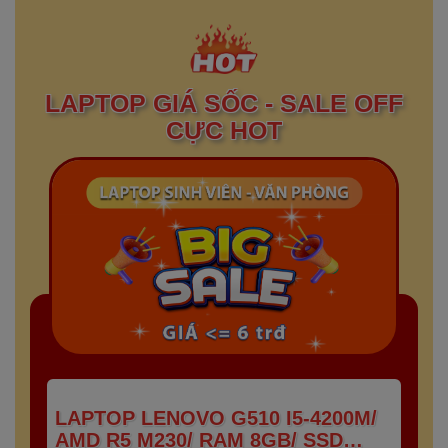
LAPTOP GIÁ SỐC - SALE OFF
CỰC HOT
LAPTOP LENOVO G510 I5-4200M/
AMD R5 M230/ RAM 8GB/ SSD