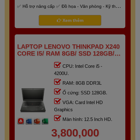
Hỗ trợ nâng cấp
Đồ họa - Văn phòng - Kỹ thuật
- Gaming
Bảo hành 6 tháng
Xem thêm
LAPTOP LENOVO THINKPAD X240
CORE I5/ RAM 8GB/ SSD 128GB/
12.5"HD
CPU: Intel Core i5 -
4200U.
RAM: 8GB DDR3L
Ổ cứng: SSD 128GB.
VGA: Card Intel HD
Graphics
Màn hình: 12.5 Inch HD.
3,800,000