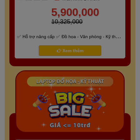
5,900,000
10,325,000
Hỗ trợ nâng cấp
Đồ họa - Văn phòng - Kỹ thuật
- Gaming
Bảo hành 6 tháng
Xem thêm