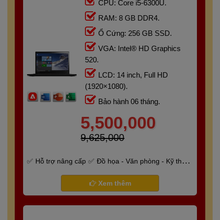
CPU: Core i5-6300U.
RAM: 8 GB DDR4.
Ổ Cứng: 256 GB SSD.
VGA: Intel® HD Graphics
520.
LCD: 14 inch, Full HD
(1920×1080).
Bảo hành 06 tháng.
5,500,000
9,625,000
Hỗ trợ nâng cấp
Đồ họa - Văn phòng - Kỹ thuật
- Gaming
Bảo hành 6 tháng
Xem thêm