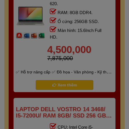
620.
RAM: 8GB DDR4.
Ổ cứng: 256GB SSD.
Màn hình: 15.6Inch Full
HD.
4,500,000
7,875,000
Hỗ trợ nâng cấp
Đồ họa - Văn phòng - Kỹ thuật
- Gaming
Bảo hành 6 tháng
Xem thêm
LAPTOP DELL VOSTRO 14 3468/
I5-7200U/ RAM 8GB/ SSD 256 GB/
14" HD
CPU: Intel Core i5-