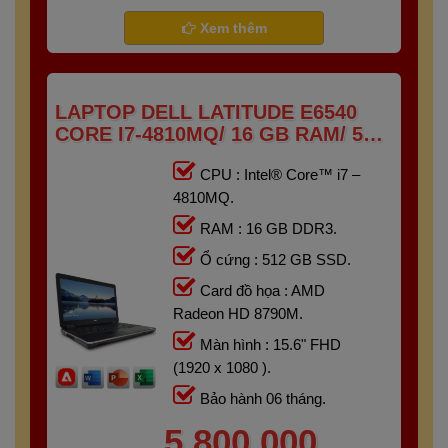
- Gaming
Bảo hành 6 tháng
Xem thêm
LAPTOP DELL LATITUDE E6540
CORE I7-4810MQ/ 16 GB RAM/ 512
GB SSD/ AMD RADEON HD 8790M/
CPU : Intel® Core™ i7 –
15.6 FHD
4810MQ.
RAM : 16 GB DDR3.
Ổ cứng : 512 GB SSD.
Card đồ họa : AMD
Radeon HD 8790M.
Màn hình : 15.6" FHD
(1920 x 1080 ).
Bảo hành 06 tháng.
5,800,000