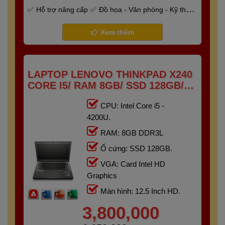
Hỗ trợ nâng cấp
Đồ họa - Văn phòng - Kỹ thuật
- Gaming
Bảo hành 6 tháng
Xem thêm
LAPTOP LENOVO THINKPAD X240
CORE I5/ RAM 8GB/ SSD 128GB/
12.5"HD
CPU: Intel Core i5 -
4200U.
RAM: 8GB DDR3L
Ổ cứng: SSD 128GB.
VGA: Card Intel HD
Graphics
Màn hình: 12.5 Inch HD.
3,800,000