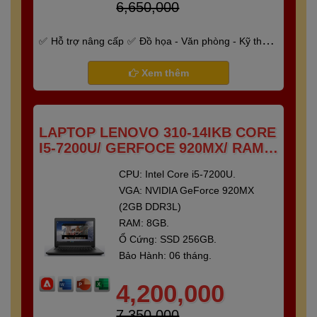
6,650,000
Hỗ trợ nâng cấp
Đồ họa - Văn phòng - Kỹ thuật
- Gaming
Bảo hành 6 tháng
Xem thêm
LAPTOP LENOVO 310-14IKB CORE
I5-7200U/ GERFOCE 920MX/ RAM 8
GB/ SSD 250 GB/ 14"FULL HD
CPU: Intel Core i5-7200U.
VGA: NVIDIA GeForce 920MX
(2GB DDR3L)
RAM: 8GB.
Ổ Cứng: SSD 256GB.
Bảo Hành: 06 tháng.
4,200,000
7,350,000