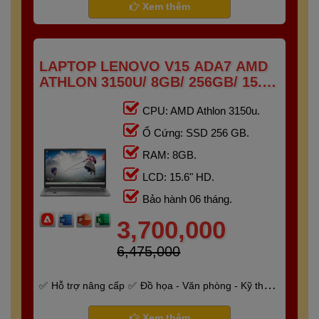
Xem thêm
LAPTOP LENOVO V15 ADA7 AMD
ATHLON 3150U/ 8GB/ 256GB/ 15.6"
HD
CPU: AMD Athlon 3150u.
Ổ Cứng: SSD 256 GB.
RAM: 8GB.
LCD: 15.6" HD.
Bảo hành 06 tháng.
3,700,000
6,475,000
Hỗ trợ nâng cấp
Đồ họa - Văn phòng - Kỹ thuật
- Gaming
Bảo hành 6 tháng
Xem thêm