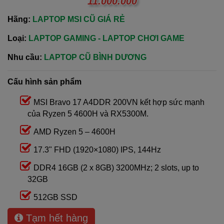
11.000.000
Hãng:
LAPTOP MSI CŨ GIÁ RẺ
Loại:
LAPTOP GAMING - LAPTOP CHƠI GAME
Nhu cầu:
LAPTOP CŨ BÌNH DƯƠNG
Cấu hình sản phẩm
MSI Bravo 17 A4DDR 200VN kết hợp sức mạnh
của Ryzen 5 4600H và RX5300M.
AMD Ryzen 5 – 4600H
17.3" FHD (1920×1080) IPS, 144Hz
DDR4 16GB (2 x 8GB) 3200MHz; 2 slots, up to
32GB
512GB SSD
Tạm hết hàng