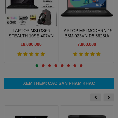
K
LAPTOP MSI GS66
LAPTOP MSI MODERN 15
M
STEALTH 10SE 407VN
B5M-023VN R5 5625U/
D
RTX2060 I7 10750H 240HZ
RAM 8GB/ SSD 512GB/
18,000,000
7,800,000
16GB - LAPTOP MSI
15.6" FHD
Xem thêm
Xem thêm
XEM THÊM
: CÁC SẢN PHẨM KHÁC