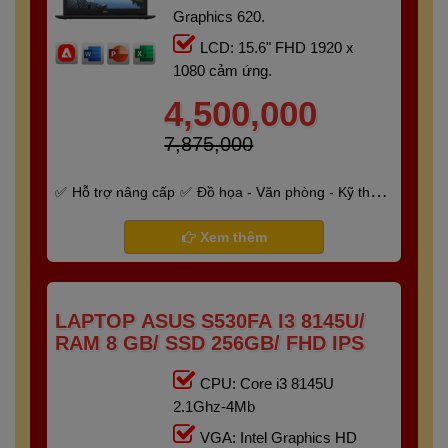
Graphics 620.
LCD: 15.6" FHD 1920 x
1080 cảm ứng.
4,500,000
7,875,000
Hỗ trợ nâng cấp
Đồ họa - Văn phòng - Kỹ thuật
- Gaming
Bảo hành 6 tháng
Xem thêm
LAPTOP ASUS S530FA I3 8145U/
RAM 8 GB/ SSD 256GB/ FHD IPS
CPU: Core i3 8145U
2.1Ghz-4Mb
VGA: Intel Graphics HD