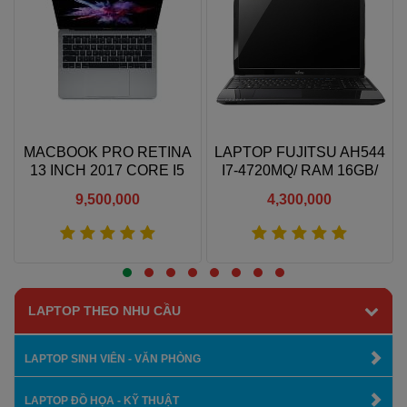
MACBOOK PRO RETINA
LAPTOP FUJITSU AH544
B
13 INCH 2017 CORE I5
I7-4720MQ/ RAM 16GB/
2.3GHZ 8GB RAM 256GB
SSD256GB/ NVIDIA
9,500,000
4,300,000
SSD
GEFORCE GT 720M/ LCD
HD
Xem thêm
Xem thêm
LAPTOP THEO NHU CẦU
LAPTOP SINH VIÊN - VĂN PHÒNG
LAPTOP ĐỒ HỌA - KỸ THUẬT