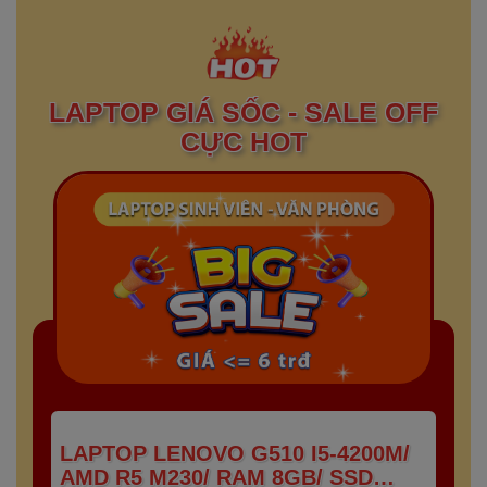
LAPTOP GIÁ SỐC - SALE OFF
CỰC HOT
LAPTOP LENOVO G510 I5-4200M/
AMD R5 M230/ RAM 8GB/ SSD