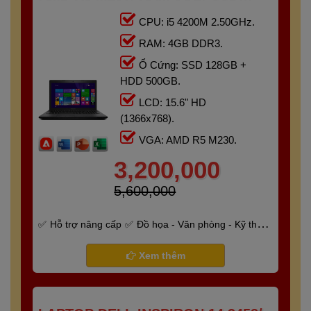
128GB + HDD 500GB/ 15.6" HD
CPU: i5 4200M 2.50GHz.
RAM: 4GB DDR3.
Ổ Cứng: SSD 128GB +
HDD 500GB.
LCD: 15.6" HD
(1366x768).
VGA: AMD R5 M230.
3,200,000
5,600,000
Hỗ trợ nâng cấp
Đồ họa - Văn phòng - Kỹ thuật
- Gaming
Bảo hành 6 tháng
Xem thêm