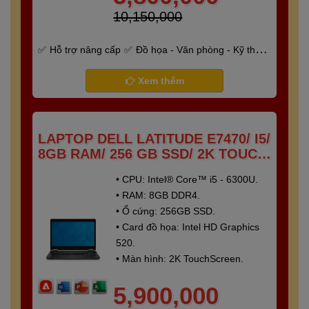
10,150,000
Hỗ trợ nâng cấp
Đồ họa - Văn phòng - Kỹ thuật
- Gaming
Bảo hành 6 tháng
Xem thêm
LAPTOP DELL LATITUDE E7470/ I5/
8GB RAM/ 256 GB SSD/ 2K TOUCH
SCREEN
• CPU: Intel® Core™ i5 - 6300U.
• RAM: 8GB DDR4.
• Ổ cứng: 256GB SSD.
• Card đồ họa: Intel HD Graphics
520.
• Màn hình: 2K TouchScreen.
5,900,000