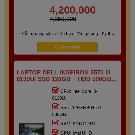
4,200,000
7,350,000
Hỗ trợ nâng cấp
Đồ họa - Văn phòng - Kỹ thuật
- Gaming
Bảo hành 6 tháng
Xem thêm
LAPTOP DELL INSPIRON 5570 I3 -
8130U/ SSD 128GB + HDD 500GB/
RAM 8GB/ 15.6" FHD TOUCH
CPU: Intel Core i3-
8130U.
SSD: 128GB + HDD
500GB.
RAM: 8GB DDR4.
GPU: Intel UHD