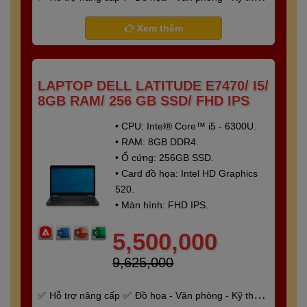
- Gaming
Bảo hành 6 tháng
Xem thêm
LAPTOP DELL LATITUDE E7470/ I5/
8GB RAM/ 256 GB SSD/ FHD IPS
• CPU: Intel® Core™ i5 - 6300U.
• RAM: 8GB DDR4.
• Ổ cứng: 256GB SSD.
• Card đồ họa: Intel HD Graphics
520.
• Màn hình: FHD IPS.
5,500,000
9,625,000
Hỗ trợ nâng cấp
Đồ họa - Văn phòng - Kỹ thuật