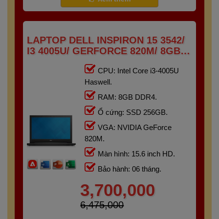
LAPTOP DELL INSPIRON 15 3542/
I3 4005U/ GERFORCE 820M/ 8GB/
256GB/ 15.6" HD
CPU: Intel Core i3-4005U
Haswell.
RAM: 8GB DDR4.
Ổ cứng: SSD 256GB.
VGA: NVIDIA GeForce
820M.
Màn hình: 15.6 inch HD.
Bảo hành: 06 tháng.
3,700,000
6,475,000