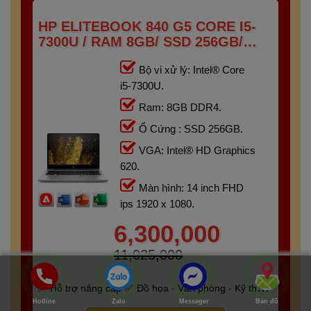
HP ELITEBOOK 840 G5 CORE I5-
7300U / RAM 8GB/ SSD 256GB/
FHD IPS 14 INCH
Bộ vi xử lý: Intel® Core
i5-7300U.
Ram: 8GB DDR4.
Ổ Cứng : SSD 256GB.
VGA: Intel® HD Graphics
620.
Màn hình: 14 inch FHD
ips 1920 x 1080.
6,300,000
11,025,000
Hỗ trợ nâng cấp
Đồ họa - Văn phòng - Kỹ thuật
Hotline
Zalo
Messager
Bản đồ
- Gaming
Bảo hành 6 tháng