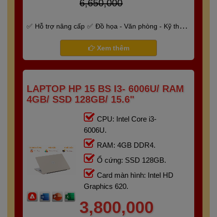
6,650,000
Hỗ trợ nâng cấp
Đồ họa - Văn phòng - Kỹ thuật
- Gaming
Bảo hành 6 tháng
Xem thêm
LAPTOP HP 15 BS I3- 6006U/ RAM
4GB/ SSD 128GB/ 15.6"
CPU: Intel Core i3-
6006U.
RAM: 4GB DDR4.
Ổ cứng: SSD 128GB.
Card màn hình: Intel HD
Graphics 620.
3,800,000