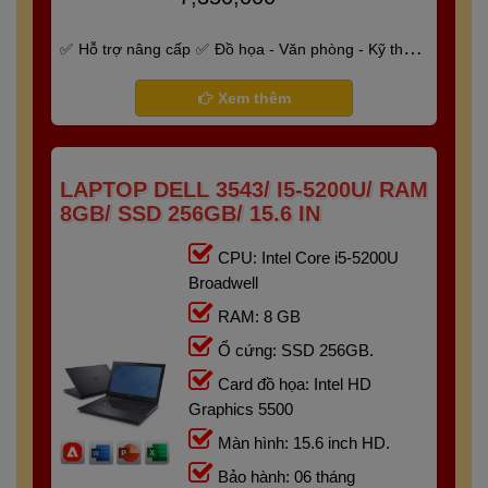
Hỗ trợ nâng cấp
Đồ họa - Văn phòng - Kỹ thuật
- Gaming
Bảo hành 6 tháng
Xem thêm
LAPTOP DELL 3543/ I5-5200U/ RAM
8GB/ SSD 256GB/ 15.6 IN
CPU: Intel Core i5-5200U
Broadwell
RAM: 8 GB
Ổ cứng: SSD 256GB.
Card đồ họa: Intel HD
Graphics 5500
Màn hình: 15.6 inch HD.
Bảo hành: 06 tháng