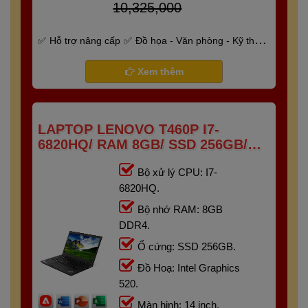
10,325,000
Hỗ trợ nâng cấp
Đồ họa - Văn phòng - Kỹ thuật
- Gaming
Bảo hành 6 tháng
Xem thêm
LAPTOP LENOVO T460P I7-
6820HQ/ RAM 8GB/ SSD 256GB/
14INCH
Bộ xử lý CPU: I7-
6820HQ.
Bộ nhớ RAM: 8GB
DDR4.
Ổ cứng: SSD 256GB.
Đồ Hoạ: Intel Graphics
520.
Màn hinh: 14 inch.