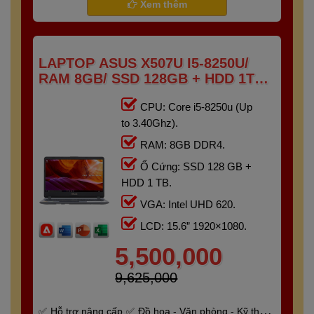
Xem thêm
LAPTOP ASUS X507U I5-8250U/
RAM 8GB/ SSD 128GB + HDD 1TB
/15.6″ FHD)
CPU: Core i5-8250u (Up
to 3.40Ghz).
RAM: 8GB DDR4.
Ổ Cứng: SSD 128 GB +
HDD 1 TB.
VGA: Intel UHD 620.
LCD: 15.6” 1920×1080.
5,500,000
9,625,000
Hỗ trợ nâng cấp
Đồ họa - Văn phòng - Kỹ thuật