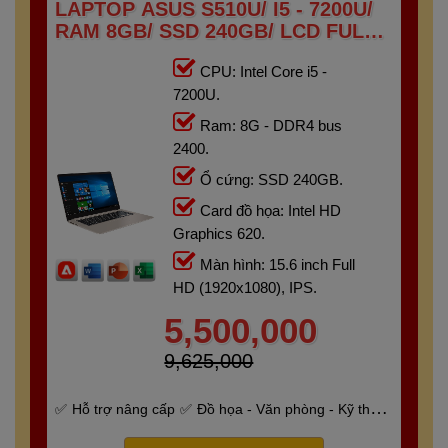
LAPTOP ASUS S510U/ I5 - 7200U/
RAM 8GB/ SSD 240GB/ LCD FULL
HD IPS
CPU: Intel Core i5 -
7200U.
Ram: 8G - DDR4 bus
2400.
Ổ cứng: SSD 240GB.
Card đồ họa: Intel HD
Graphics 620.
Màn hình: 15.6 inch Full
HD (1920x1080), IPS.
5,500,000
9,625,000
Hỗ trợ nâng cấp
Đồ họa - Văn phòng - Kỹ thuật
- Gaming
Bảo hành 6 tháng