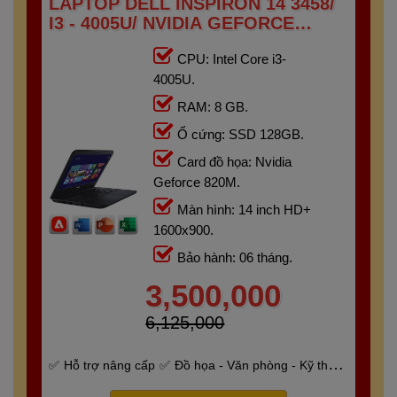
LAPTOP DELL INSPIRON 14 3458/
I3 - 4005U/ NVIDIA GEFORCE
820M/ RAM 8G/ SSD 128GB/
CPU: Intel Core i3-
14"HD+
4005U.
RAM: 8 GB.
Ổ cứng: SSD 128GB.
Card đồ họa: Nvidia
Geforce 820M.
Màn hình: 14 inch HD+
1600x900.
Bảo hành: 06 tháng.
3,500,000
6,125,000
Hỗ trợ nâng cấp
Đồ họa - Văn phòng - Kỹ thuật
- Gaming
Bảo hành 6 tháng