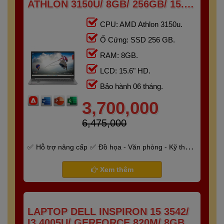
ATHLON 3150U/ 8GB/ 256GB/ 15.6"
HD
CPU: AMD Athlon 3150u.
Ổ Cứng: SSD 256 GB.
RAM: 8GB.
LCD: 15.6" HD.
Bảo hành 06 tháng.
3,700,000
6,475,000
Hỗ trợ nâng cấp
Đồ họa - Văn phòng - Kỹ thuật
- Gaming
Bảo hành 6 tháng
Xem thêm
LAPTOP DELL INSPIRON 15 3542/
I3 4005U/ GERFORCE 820M/ 8GB/