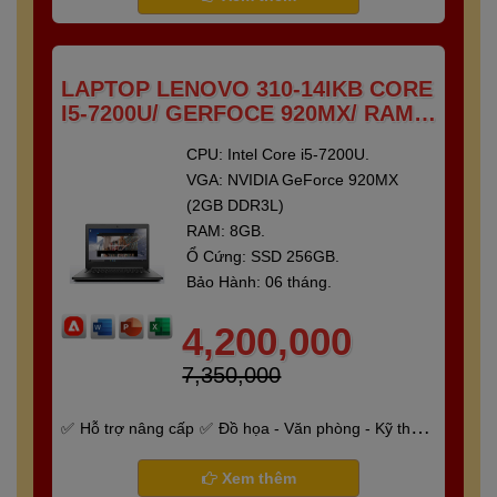
LAPTOP LENOVO 310-14IKB CORE
I5-7200U/ GERFOCE 920MX/ RAM 8
GB/ SSD 250 GB/ 14"FULL HD
CPU: Intel Core i5-7200U.
VGA: NVIDIA GeForce 920MX
(2GB DDR3L)
RAM: 8GB.
Ổ Cứng: SSD 256GB.
Bảo Hành: 06 tháng.
4,200,000
7,350,000
Hỗ trợ nâng cấp
Đồ họa - Văn phòng - Kỹ thuật
- Gaming
Bảo hành 6 tháng
Xem thêm