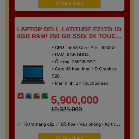
Xem thêm
LAPTOP DELL LATITUDE E7470/ I5/
8GB RAM/ 256 GB SSD/ 2K TOUCH
SCREEN
• CPU: Intel® Core™ i5 - 6300U.
• RAM: 8GB DDR4.
• Ổ cứng: 256GB SSD.
• Card đồ họa: Intel HD Graphics
520.
• Màn hình: 2K TouchScreen.
5,900,000
10,325,000
Hỗ trợ nâng cấp
Đồ họa - Văn phòng - Kỹ thuật
- Gaming
Bảo hành 6 tháng
Xem thêm