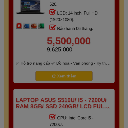
520.
LCD: 14 inch, Full HD
(1920×1080).
Bảo hành 06 tháng.
5,500,000
9,625,000
Hỗ trợ nâng cấp
Đồ họa - Văn phòng - Kỹ thuật
- Gaming
Bảo hành 6 tháng
Xem thêm
LAPTOP ASUS S510U/ I5 - 7200U/
RAM 8GB/ SSD 240GB/ LCD FULL
HD IPS
CPU: Intel Core i5 -
7200U.