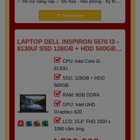
Hỗ trợ nâng cấp
Đồ họa - Văn phòng - Kỹ thuật
- Gaming
Bảo hành 6 tháng
Xem thêm
LAPTOP DELL INSPIRON 5570 I3 -
8130U/ SSD 128GB + HDD 500GB/
RAM 8GB/ 15.6" FHD TOUCH
CPU: Intel Core i3-
8130U.
SSD: 128GB + HDD
500GB.
RAM: 8GB DDR4.
GPU: Intel UHD
Graphics 620.
LCD: 15.6" FHD 1920 x
1080 cảm ứng.