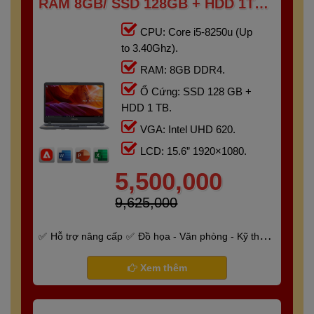
RAM 8GB/ SSD 128GB + HDD 1TB
/15.6″ FHD)
CPU: Core i5-8250u (Up
to 3.40Ghz).
RAM: 8GB DDR4.
Ổ Cứng: SSD 128 GB +
HDD 1 TB.
VGA: Intel UHD 620.
LCD: 15.6” 1920×1080.
5,500,000
9,625,000
Hỗ trợ nâng cấp
Đồ họa - Văn phòng - Kỹ thuật
- Gaming
Bảo hành 6 tháng
Xem thêm