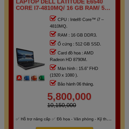
LAPTOP DELL LATITUDE E6540
CORE I7-4810MQ/ 16 GB RAM/ 512
GB SSD/ AMD RADEON HD 8790M/
CPU : Intel® Core™ i7 –
15.6 FHD
4810MQ.
RAM : 16 GB DDR3.
Ổ cứng : 512 GB SSD.
Card đồ họa : AMD
Radeon HD 8790M.
Màn hình : 15.6" FHD
(1920 x 1080 ).
Bảo hành 06 tháng.
5,800,000
10,150,000
Hỗ trợ nâng cấp
Đồ họa - Văn phòng - Kỹ thuật
- Gaming
Bảo hành 6 tháng