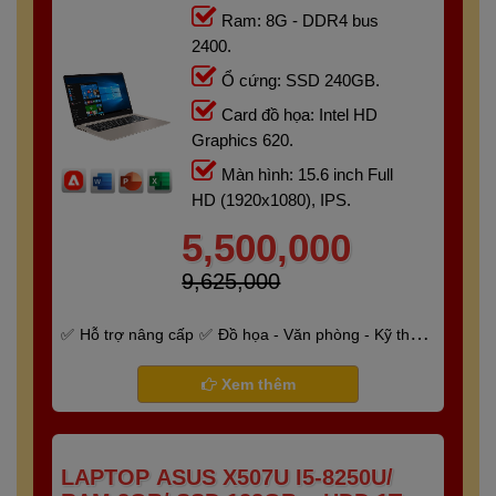
Ram: 8G - DDR4 bus
2400.
Ổ cứng: SSD 240GB.
Card đồ họa: Intel HD
Graphics 620.
Màn hình: 15.6 inch Full
HD (1920x1080), IPS.
5,500,000
9,625,000
Hỗ trợ nâng cấp
Đồ họa - Văn phòng - Kỹ thuật
- Gaming
Bảo hành 6 tháng
Xem thêm
LAPTOP ASUS X507U I5-8250U/