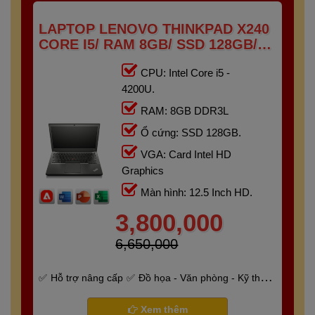
LAPTOP LENOVO THINKPAD X240
CORE I5/ RAM 8GB/ SSD 128GB/
12.5"HD
CPU: Intel Core i5 -
4200U.
RAM: 8GB DDR3L
Ổ cứng: SSD 128GB.
VGA: Card Intel HD
Graphics
Màn hình: 12.5 Inch HD.
3,800,000
6,650,000
Hỗ trợ nâng cấp
Đồ họa - Văn phòng - Kỹ thuật
- Gaming
Bảo hành 6 tháng
Xem thêm