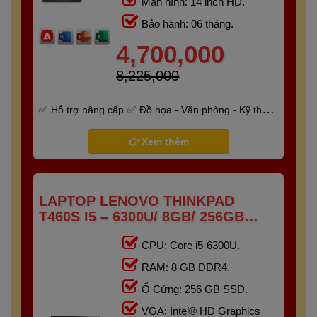
Màn hình: 14 inch HD.
Bảo hành: 06 tháng.
4,700,000
8,225,000
Hỗ trợ nâng cấp
Đồ họa - Văn phòng - Kỹ thuật
- Gaming
Bảo hành 6 tháng
Xem thêm
LAPTOP LENOVO THINKPAD
T460S I5 – 6300U/ 8GB/ 256GB
/14.0" FHD
CPU: Core i5-6300U.
RAM: 8 GB DDR4.
Ổ Cứng: 256 GB SSD.
VGA: Intel® HD Graphics