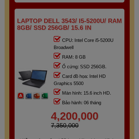
LAPTOP DELL 3543/ I5-5200U/ RAM
8GB/ SSD 256GB/ 15.6 IN
CPU: Intel Core i5-5200U
Broadwell
RAM: 8 GB
Ổ cứng: SSD 256GB.
Card đồ họa: Intel HD
Graphics 5500
Màn hình: 15.6 inch HD.
Bảo hành: 06 tháng
4,200,000
7,350,000