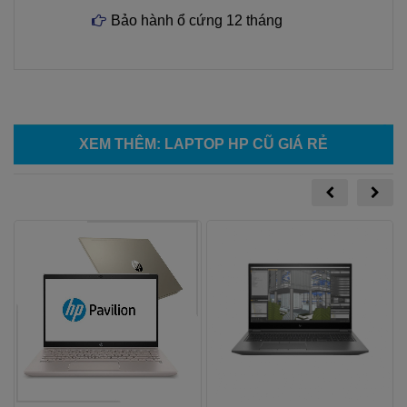
Bảo hành ổ cứng 12 tháng
XEM THÊM
:
LAPTOP HP CŨ GIÁ RẺ