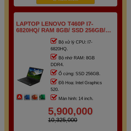
LAPTOP LENOVO T460P I7-
6820HQ/ RAM 8GB/ SSD 256GB/
14INCH
Bộ xử lý CPU: I7-
6820HQ.
Bộ nhớ RAM: 8GB
DDR4.
Ổ cứng: SSD 256GB.
Đồ Hoạ: Intel Graphics
520.
Màn hinh: 14 inch.
5,900,000
10,325,000