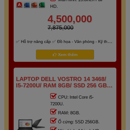
HD.
4,500,000
7,875,000
Hỗ trợ nâng cấp
Đồ họa - Văn phòng - Kỹ thuật
- Gaming
Bảo hành 6 tháng
Xem thêm
LAPTOP DELL VOSTRO 14 3468/
I5-7200U/ RAM 8GB/ SSD 256 GB/
14" HD
CPU: Intel Core i5-
7200U.
RAM: 8GB.
Ổ cứng: SSD 256GB.