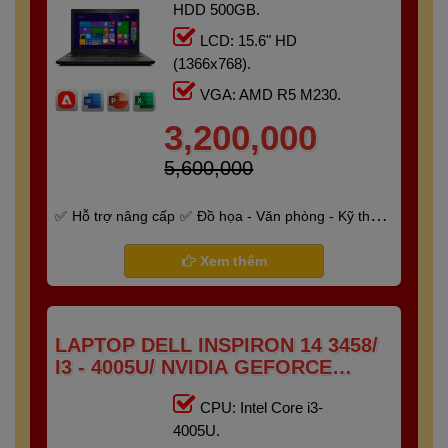
HDD 500GB.
LCD: 15.6" HD
(1366x768).
VGA: AMD R5 M230.
3,200,000
5,600,000
Hỗ trợ nâng cấp
Đồ họa - Văn phòng - Kỹ thuật
- Gaming
Bảo hành 6 tháng
Xem thêm
LAPTOP DELL INSPIRON 14 3458/
I3 - 4005U/ NVIDIA GEFORCE
820M/ RAM 8G/ SSD 128GB/
CPU: Intel Core i3-
14"HD+
4005U.