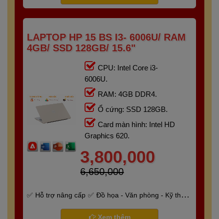
LAPTOP HP 15 BS I3- 6006U/ RAM
4GB/ SSD 128GB/ 15.6"
CPU: Intel Core i3-
6006U.
RAM: 4GB DDR4.
Ổ cứng: SSD 128GB.
Card màn hình: Intel HD
Graphics 620.
3,800,000
6,650,000
Hỗ trợ nâng cấp
Đồ họa - Văn phòng - Kỹ thuật
- Gaming
Bảo hành 6 tháng
Xem thêm