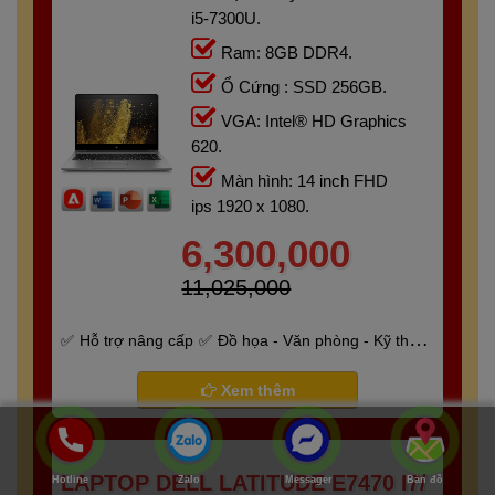
i5-7300U.
Ram: 8GB DDR4.
Ổ Cứng : SSD 256GB.
VGA: Intel® HD Graphics
620.
Màn hình: 14 inch FHD
ips 1920 x 1080.
6,300,000
11,025,000
Hỗ trợ nâng cấp
Đồ họa - Văn phòng - Kỹ thuật
- Gaming
Bảo hành 6 tháng
Xem thêm
LAPTOP DELL LATITUDE E7470 I7/
Hotline
Zalo
Messager
Bản đồ