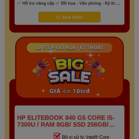
Hỗ trợ nâng cấp
Đồ họa - Văn phòng - Kỹ thuật
- Gaming
Bảo hành 6 tháng
Xem thêm
HP ELITEBOOK 840 G5 CORE I5-
7300U / RAM 8GB/ SSD 256GB/
FHD IPS 14 INCH
Bộ vi xử lý: Intel® Core