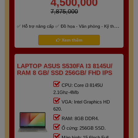
4,500,000
7,875,000
Hỗ trợ nâng cấp
Đồ họa - Văn phòng - Kỹ thuật
- Gaming
Bảo hành 6 tháng
Xem thêm
LAPTOP ASUS S530FA I3 8145U/
RAM 8 GB/ SSD 256GB/ FHD IPS
CPU: Core i3 8145U
2.1Ghz-4Mb
VGA: Intel Graphics HD
620.
RAM: 8GB DDR4.
Ổ cứng: 256GB SSD.
Màn hình: 15.6Inch Full