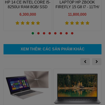
HP 14 CE INTEL CORE I5-
LAPTOP HP ZBOOK
6
8250U/ RAM 8GB/ SSD
FIREFLY 15 G8 I7 - 11TH/
256GB/ FHD IPS
RAM 16GB/ SSD 256GB/
6,300,000
11,800,000
15.6" FHD IPS
Xem thêm
Xem thêm
XEM THÊM
: CÁC SẢN PHẨM KHÁC