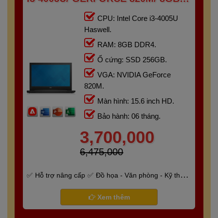
256GB/ 15.6" HD
CPU: Intel Core i3-4005U
Haswell.
RAM: 8GB DDR4.
Ổ cứng: SSD 256GB.
VGA: NVIDIA GeForce
820M.
Màn hình: 15.6 inch HD.
Bảo hành: 06 tháng.
3,700,000
6,475,000
Hỗ trợ nâng cấp
Đồ họa - Văn phòng - Kỹ thuật
- Gaming
Bảo hành 6 tháng
Xem thêm