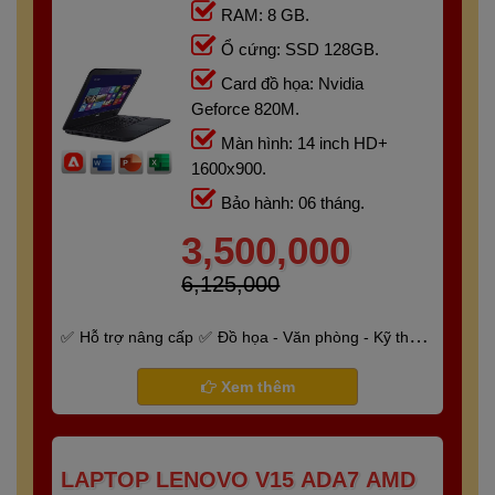
RAM: 8 GB.
Ổ cứng: SSD 128GB.
Card đồ họa: Nvidia
Geforce 820M.
Màn hình: 14 inch HD+
1600x900.
Bảo hành: 06 tháng.
3,500,000
6,125,000
Hỗ trợ nâng cấp
Đồ họa - Văn phòng - Kỹ thuật
- Gaming
Bảo hành 6 tháng
Xem thêm
LAPTOP LENOVO V15 ADA7 AMD