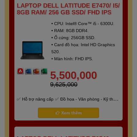
LAPTOP DELL LATITUDE E7470/ I5/
8GB RAM/ 256 GB SSD/ FHD IPS
• CPU: Intel® Core™ i5 - 6300U.
• RAM: 8GB DDR4.
• Ổ cứng: 256GB SSD.
• Card đồ họa: Intel HD Graphics
520.
• Màn hình: FHD IPS.
5,500,000
9,625,000
Hỗ trợ nâng cấp
Đồ họa - Văn phòng - Kỹ thuật
- Gaming
Bảo hành 6 tháng
Xem thêm