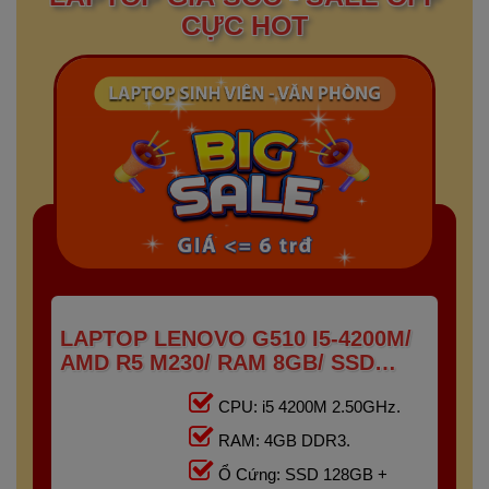
CỰC HOT
LAPTOP LENOVO G510 I5-4200M/
AMD R5 M230/ RAM 8GB/ SSD
128GB + HDD 500GB/ 15.6" HD
CPU: i5 4200M 2.50GHz.
RAM: 4GB DDR3.
Ổ Cứng: SSD 128GB +