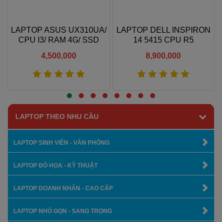
N
LAPTOP ASUS UX310UA/
LAPTOP DELL INSPIRON
CPU I3/ RAM 4G/ SSD
14 5415 CPU R5
128G/ 13.3 IN
5500U/RAM 8GB/SSD
4,500,000
8,900,000
NVME 256GB/ 14" FHD IPS
Xem thêm
Xem thêm
LAPTOP THEO NHU CẦU
LAPTOP SINH VIÊN - VĂN PHÒNG
LAPTOP ĐỒ HỌA - KỸ THUẬT
LAPTOP DOANH NHÂN - CAO CẤP
LAPTOP NHỎ GỌN - SANG TRỌNG