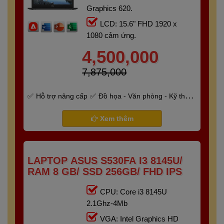
Graphics 620.
LCD: 15.6" FHD 1920 x
1080 cảm ứng.
4,500,000
7,875,000
Hỗ trợ nâng cấp
Đồ họa - Văn phòng - Kỹ thuật
- Gaming
Bảo hành 6 tháng
Xem thêm
LAPTOP ASUS S530FA I3 8145U/
RAM 8 GB/ SSD 256GB/ FHD IPS
CPU: Core i3 8145U
2.1Ghz-4Mb
VGA: Intel Graphics HD