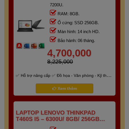
7200U.
RAM: 8GB.
Ổ cứng: SSD 256GB.
Màn hình: 14 inch HD.
Bảo hành: 06 tháng.
4,700,000
8,225,000
Hỗ trợ nâng cấp
Đồ họa - Văn phòng - Kỹ thuật
- Gaming
Bảo hành 6 tháng
Xem thêm
LAPTOP LENOVO THINKPAD
T460S I5 – 6300U/ 8GB/ 256GB
/14.0" FHD