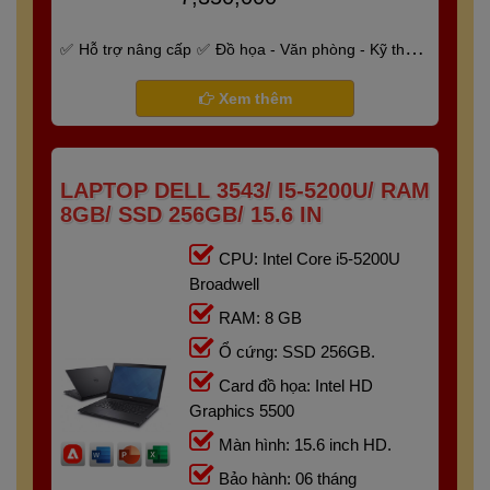
Hỗ trợ nâng cấp
Đồ họa - Văn phòng - Kỹ thuật
- Gaming
Bảo hành 6 tháng
Xem thêm
LAPTOP DELL 3543/ I5-5200U/ RAM
8GB/ SSD 256GB/ 15.6 IN
CPU: Intel Core i5-5200U
Broadwell
RAM: 8 GB
Ổ cứng: SSD 256GB.
Card đồ họa: Intel HD
Graphics 5500
Màn hình: 15.6 inch HD.
Bảo hành: 06 tháng