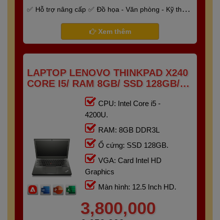
Hỗ trợ nâng cấp
Đồ họa - Văn phòng - Kỹ thuật
- Gaming
Bảo hành 6 tháng
Xem thêm
LAPTOP LENOVO THINKPAD X240
CORE I5/ RAM 8GB/ SSD 128GB/
12.5"HD
CPU: Intel Core i5 -
4200U.
RAM: 8GB DDR3L
Ổ cứng: SSD 128GB.
VGA: Card Intel HD
Graphics
Màn hình: 12.5 Inch HD.
3,800,000