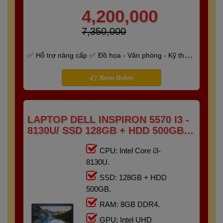
4,200,000
7,350,000
Hỗ trợ nâng cấp
Đồ họa - Văn phòng - Kỹ thuật
- Gaming
Bảo hành 6 tháng
Xem thêm
LAPTOP DELL INSPIRON 5570 I3 -
8130U/ SSD 128GB + HDD 500GB/
RAM 8GB/ 15.6" FHD TOUCH
CPU: Intel Core i3-
8130U.
SSD: 128GB + HDD
500GB.
RAM: 8GB DDR4.
GPU: Intel UHD