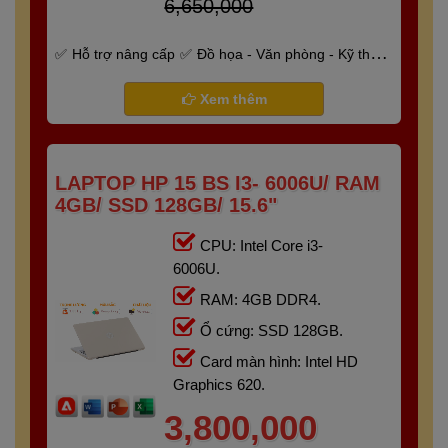
6,650,000
Hỗ trợ nâng cấp
Đồ họa - Văn phòng - Kỹ thuật
- Gaming
Bảo hành 6 tháng
Xem thêm
LAPTOP HP 15 BS I3- 6006U/ RAM
4GB/ SSD 128GB/ 15.6"
CPU: Intel Core i3-
6006U.
RAM: 4GB DDR4.
Ổ cứng: SSD 128GB.
Card màn hình: Intel HD
Graphics 620.
3,800,000