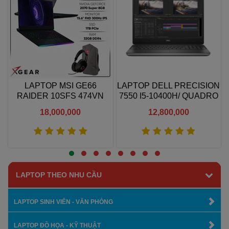
LAPTOP MSI GE66
LAPTOP DELL PRECISION
M
RAIDER 10SFS 474VN
7550 I5-10400H/ QUADRO
RTX2070S 8GB I7 10875H
T1000M/ RAM 16GB/ SSD
18,000,000
12,800,000
6
32GB
512GB/ 15.6"FHD/ CÓ
CAMERA
Xem thêm
Xem thêm
LAPTOP THEO NHU CẦU
LAPTOP SINH VIÊN - VĂN PHÒNG
LAPTOP ĐỒ HỌA - KỸ THUẬT