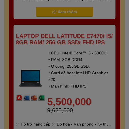
- Gaming
Bảo hành 6 tháng
Xem thêm
LAPTOP DELL LATITUDE E7470/ I5/
8GB RAM/ 256 GB SSD/ FHD IPS
• CPU: Intel® Core™ i5 - 6300U.
• RAM: 8GB DDR4.
• Ổ cứng: 256GB SSD.
• Card đồ họa: Intel HD Graphics
520.
• Màn hình: FHD IPS.
5,500,000
9,625,000
Hỗ trợ nâng cấp
Đồ họa - Văn phòng - Kỹ thuật