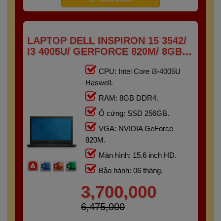
LAPTOP DELL INSPIRON 15 3542/
I3 4005U/ GERFORCE 820M/ 8GB/
256GB/ 15.6" HD
CPU: Intel Core i3-4005U
Haswell.
RAM: 8GB DDR4.
Ổ cứng: SSD 256GB.
VGA: NVIDIA GeForce
820M.
Màn hình: 15.6 inch HD.
Bảo hành: 06 tháng.
3,700,000
6,475,000