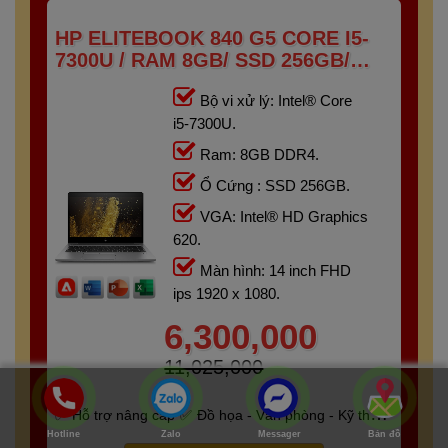
HP ELITEBOOK 840 G5 CORE I5-
7300U / RAM 8GB/ SSD 256GB/
FHD IPS 14 INCH
Bộ vi xử lý: Intel® Core
i5-7300U.
Ram: 8GB DDR4.
Ổ Cứng : SSD 256GB.
VGA: Intel® HD Graphics
620.
Màn hình: 14 inch FHD
ips 1920 x 1080.
6,300,000
11,025,000
Hỗ trợ nâng cấp
Đồ họa - Văn phòng - Kỹ thuật
Hotline
Zalo
Messager
Bản đồ
- Gaming
Bảo hành 6 tháng