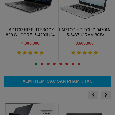
LAPTOP HP ELITEBOOK
LAPTOP HP FOLIO 9470M/
B
820 G1 CORE I5-4200U/ 4
I5-3437U/ RAM 8GB/
GB RAM/ 128 GB SSD/
SSD256GB/ 14' HD
4,800,000
3,600,000
INTEL HD GRAPHICS
4400/ 12.5 HD
Xem thêm
Xem thêm
XEM THÊM
: CÁC SẢN PHẨM KHÁC