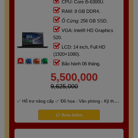
CPU: Core i5-6300U.
RAM: 8 GB DDR4.
Ổ Cứng: 256 GB SSD.
VGA: Intel® HD Graphics
520.
LCD: 14 inch, Full HD
(1920×1080).
Bảo hành 06 tháng.
5,500,000
9,625,000
Hỗ trợ nâng cấp
Đồ họa - Văn phòng - Kỹ thuật
- Gaming
Bảo hành 6 tháng
Xem thêm