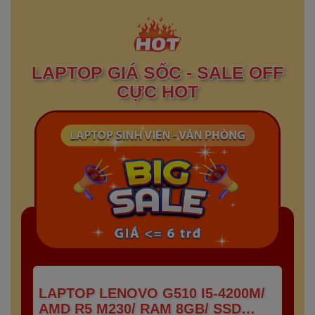
LAPTOP GIÁ SỐC - SALE OFF
CỰC HOT
LAPTOP LENOVO G510 I5-4200M/
AMD R5 M230/ RAM 8GB/ SSD