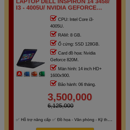
LAPTOP DELL INSPIRON 14 3458/
I3 - 4005U/ NVIDIA GEFORCE
820M/ RAM 8G/ SSD 128GB/
CPU: Intel Core i3-
14"HD+
4005U.
RAM: 8 GB.
Ổ cứng: SSD 128GB.
Card đồ họa: Nvidia
Geforce 820M.
Màn hình: 14 inch HD+
1600x900.
Bảo hành: 06 tháng.
3,500,000
6,125,000
Hỗ trợ nâng cấp
Đồ họa - Văn phòng - Kỹ thuật
- Gaming
Bảo hành 6 tháng