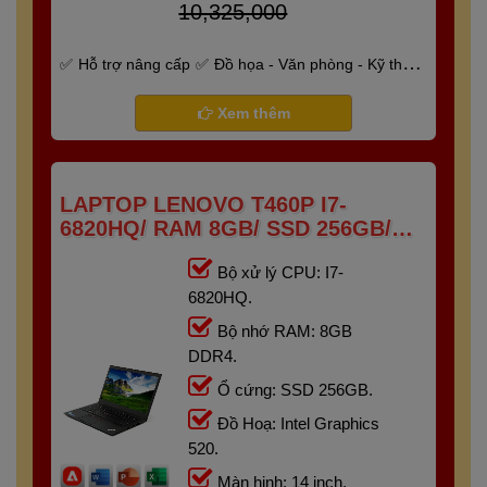
10,325,000
Hỗ trợ nâng cấp
Đồ họa - Văn phòng - Kỹ thuật
- Gaming
Bảo hành 6 tháng
Xem thêm
LAPTOP LENOVO T460P I7-
6820HQ/ RAM 8GB/ SSD 256GB/
14INCH
Bộ xử lý CPU: I7-
6820HQ.
Bộ nhớ RAM: 8GB
DDR4.
Ổ cứng: SSD 256GB.
Đồ Hoạ: Intel Graphics
520.
Màn hinh: 14 inch.