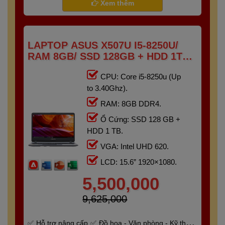
Xem thêm
LAPTOP ASUS X507U I5-8250U/
RAM 8GB/ SSD 128GB + HDD 1TB
/15.6″ FHD)
CPU: Core i5-8250u (Up
to 3.40Ghz).
RAM: 8GB DDR4.
Ổ Cứng: SSD 128 GB +
HDD 1 TB.
VGA: Intel UHD 620.
LCD: 15.6” 1920×1080.
5,500,000
9,625,000
Hỗ trợ nâng cấp
Đồ họa - Văn phòng - Kỹ thuật