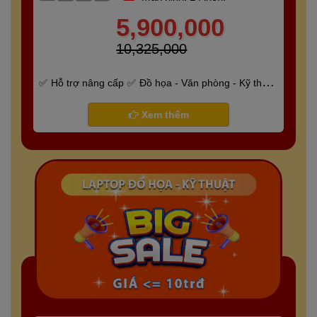
5,900,000
10,325,000
Hỗ trợ nâng cấp
Đồ họa - Văn phòng - Kỹ thuật
- Gaming
Bảo hành 6 tháng
Xem thêm