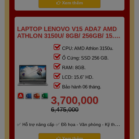
Xem thêm
LAPTOP LENOVO V15 ADA7 AMD
ATHLON 3150U/ 8GB/ 256GB/ 15.6"
HD
CPU: AMD Athlon 3150u.
Ổ Cứng: SSD 256 GB.
RAM: 8GB.
LCD: 15.6" HD.
Bảo hành 06 tháng.
3,700,000
6,475,000
Hỗ trợ nâng cấp
Đồ họa - Văn phòng - Kỹ thuật
- Gaming
Bảo hành 6 tháng
Xem thêm