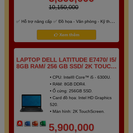
10,150,000
Hỗ trợ nâng cấp
Đồ họa - Văn phòng - Kỹ thuật
- Gaming
Bảo hành 6 tháng
Xem thêm
LAPTOP DELL LATITUDE E7470/ I5/
8GB RAM/ 256 GB SSD/ 2K TOUCH
SCREEN
• CPU: Intel® Core™ i5 - 6300U.
• RAM: 8GB DDR4.
• Ổ cứng: 256GB SSD.
• Card đồ họa: Intel HD Graphics
520.
• Màn hình: 2K TouchScreen.
5,900,000