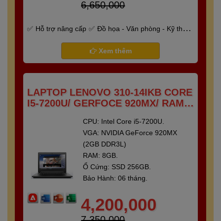
6,650,000
Hỗ trợ nâng cấp
Đồ họa - Văn phòng - Kỹ thuật
- Gaming
Bảo hành 6 tháng
Xem thêm
LAPTOP LENOVO 310-14IKB CORE
I5-7200U/ GERFOCE 920MX/ RAM 8
GB/ SSD 250 GB/ 14"FULL HD
CPU: Intel Core i5-7200U.
VGA: NVIDIA GeForce 920MX
(2GB DDR3L)
RAM: 8GB.
Ổ Cứng: SSD 256GB.
Bảo Hành: 06 tháng.
4,200,000
7,350,000