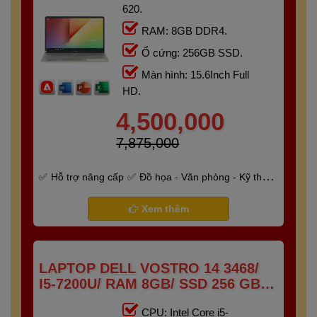
620.
RAM: 8GB DDR4.
Ổ cứng: 256GB SSD.
Màn hình: 15.6Inch Full
HD.
4,500,000
7,875,000
Hỗ trợ nâng cấp
Đồ họa - Văn phòng - Kỹ thuật
- Gaming
Bảo hành 6 tháng
Xem thêm
LAPTOP DELL VOSTRO 14 3468/
I5-7200U/ RAM 8GB/ SSD 256 GB/
14" HD
CPU: Intel Core i5-