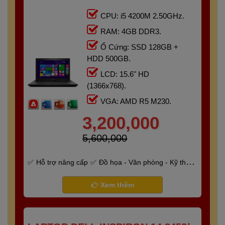
128GB + HDD 500GB/ 15.6" HD
CPU: i5 4200M 2.50GHz.
RAM: 4GB DDR3.
Ổ Cứng: SSD 128GB +
HDD 500GB.
LCD: 15.6" HD
(1366x768).
VGA: AMD R5 M230.
3,200,000
5,600,000
Hỗ trợ nâng cấp
Đồ họa - Văn phòng - Kỹ thuật
- Gaming
Bảo hành 6 tháng
Xem thêm