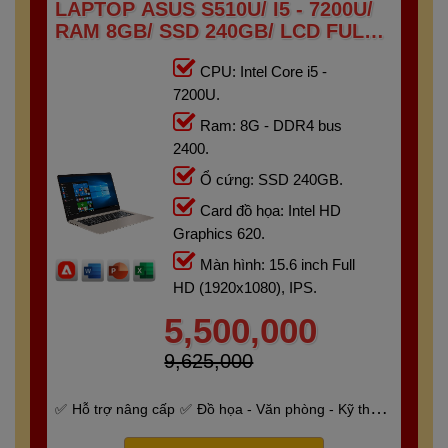
LAPTOP ASUS S510U/ I5 - 7200U/
RAM 8GB/ SSD 240GB/ LCD FULL
HD IPS
CPU: Intel Core i5 -
7200U.
Ram: 8G - DDR4 bus
2400.
Ổ cứng: SSD 240GB.
Card đồ họa: Intel HD
Graphics 620.
Màn hình: 15.6 inch Full
HD (1920x1080), IPS.
5,500,000
9,625,000
Hỗ trợ nâng cấp
Đồ họa - Văn phòng - Kỹ thuật
- Gaming
Bảo hành 6 tháng