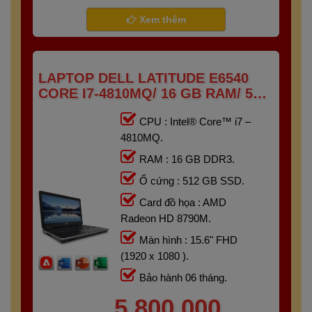
- Gaming
Bảo hành 6 tháng
Xem thêm
LAPTOP DELL LATITUDE E6540
CORE I7-4810MQ/ 16 GB RAM/ 512
GB SSD/ AMD RADEON HD 8790M/
CPU : Intel® Core™ i7 –
15.6 FHD
4810MQ.
RAM : 16 GB DDR3.
Ổ cứng : 512 GB SSD.
Card đồ họa : AMD
Radeon HD 8790M.
Màn hình : 15.6" FHD
(1920 x 1080 ).
Bảo hành 06 tháng.
5,800,000