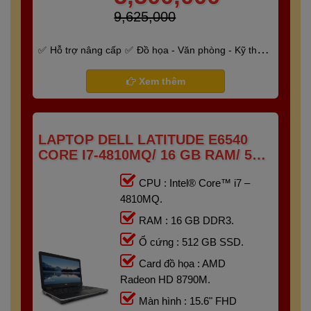
9,625,000
Hỗ trợ nâng cấp
Đồ họa - Văn phòng - Kỹ thuật
- Gaming
Bảo hành 6 tháng
Xem thêm
LAPTOP DELL LATITUDE E6540
CORE I7-4810MQ/ 16 GB RAM/ 512
GB SSD/ AMD RADEON HD 8790M/
CPU : Intel® Core™ i7 –
15.6 FHD
4810MQ.
RAM : 16 GB DDR3.
Ổ cứng : 512 GB SSD.
Card đồ họa : AMD
Radeon HD 8790M.
Màn hình : 15.6" FHD