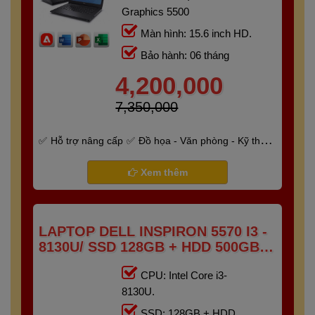
Graphics 5500
Màn hình: 15.6 inch HD.
Bảo hành: 06 tháng
4,200,000
7,350,000
Hỗ trợ nâng cấp
Đồ họa - Văn phòng - Kỹ thuật
- Gaming
Bảo hành 6 tháng
Xem thêm
LAPTOP DELL INSPIRON 5570 I3 -
8130U/ SSD 128GB + HDD 500GB/
RAM 8GB/ 15.6" FHD TOUCH
CPU: Intel Core i3-
8130U.
SSD: 128GB + HDD