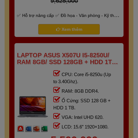
9,625,000
Hỗ trợ nâng cấp
Đồ họa - Văn phòng - Kỹ thuật
- Gaming
Bảo hành 6 tháng
Xem thêm
LAPTOP ASUS X507U I5-8250U/
RAM 8GB/ SSD 128GB + HDD 1TB
/15.6″ FHD)
CPU: Core i5-8250u (Up
to 3.40Ghz).
RAM: 8GB DDR4.
Ổ Cứng: SSD 128 GB +
HDD 1 TB.
VGA: Intel UHD 620.
LCD: 15.6” 1920×1080.