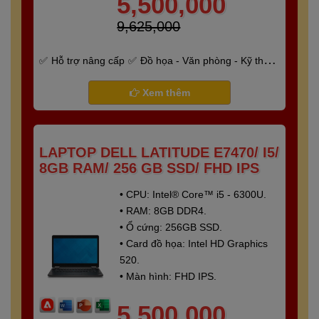
5,500,000
9,625,000
Hỗ trợ nâng cấp
Đồ họa - Văn phòng - Kỹ thuật
- Gaming
Bảo hành 6 tháng
Xem thêm
LAPTOP DELL LATITUDE E7470/ I5/
8GB RAM/ 256 GB SSD/ FHD IPS
• CPU: Intel® Core™ i5 - 6300U.
• RAM: 8GB DDR4.
• Ổ cứng: 256GB SSD.
• Card đồ họa: Intel HD Graphics
520.
• Màn hình: FHD IPS.
5,500,000