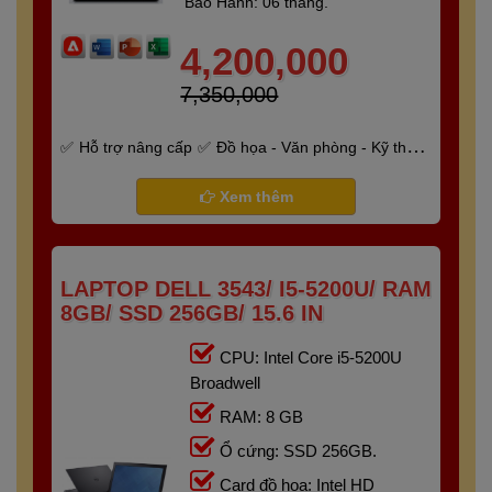
Bảo Hành: 06 tháng.
4,200,000
7,350,000
Hỗ trợ nâng cấp
Đồ họa - Văn phòng - Kỹ thuật
- Gaming
Bảo hành 6 tháng
Xem thêm
LAPTOP DELL 3543/ I5-5200U/ RAM
8GB/ SSD 256GB/ 15.6 IN
CPU: Intel Core i5-5200U
Broadwell
RAM: 8 GB
Ổ cứng: SSD 256GB.
Card đồ họa: Intel HD