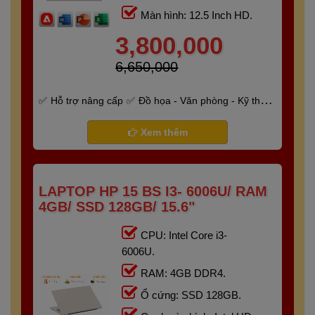
Màn hình: 12.5 Inch HD.
3,800,000
6,650,000
Hỗ trợ nâng cấp
Đồ họa - Văn phòng - Kỹ thuật
- Gaming
Bảo hành 6 tháng
Xem thêm
LAPTOP HP 15 BS I3- 6006U/ RAM
4GB/ SSD 128GB/ 15.6"
CPU: Intel Core i3-
6006U.
RAM: 4GB DDR4.
Ổ cứng: SSD 128GB.