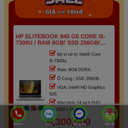
HP ELITEBOOK 840 G5 CORE I5-
7300U / RAM 8GB/ SSD 256GB/
FHD IPS 14 INCH
Bộ vi xử lý: Intel® Core
i5-7300U.
Ram: 8GB DDR4.
Ổ Cứng : SSD 256GB.
VGA: Intel® HD Graphics
620.
Màn hình: 14 inch FHD
ips 1920 x 1080.
6,300,000
Hotline
Zalo
Messager
Bản đồ