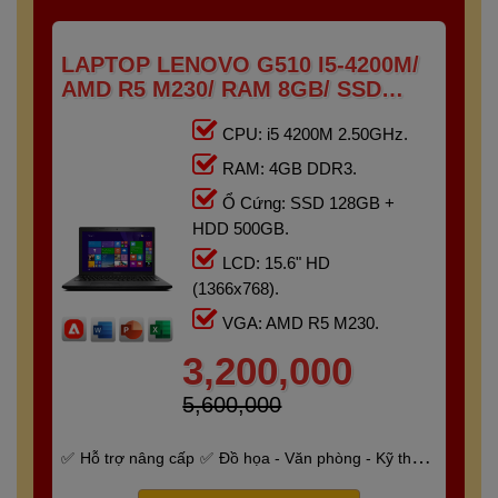
LAPTOP LENOVO G510 I5-4200M/
AMD R5 M230/ RAM 8GB/ SSD
128GB + HDD 500GB/ 15.6" HD
CPU: i5 4200M 2.50GHz.
RAM: 4GB DDR3.
Ổ Cứng: SSD 128GB +
HDD 500GB.
LCD: 15.6" HD
(1366x768).
VGA: AMD R5 M230.
3,200,000
5,600,000
Hỗ trợ nâng cấp
Đồ họa - Văn phòng - Kỹ thuật
- Gaming
Bảo hành 6 tháng