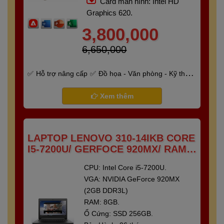
Card màn hình: Intel HD
Graphics 620.
3,800,000
6,650,000
Hỗ trợ nâng cấp
Đồ họa - Văn phòng - Kỹ thuật
- Gaming
Bảo hành 6 tháng
Xem thêm
LAPTOP LENOVO 310-14IKB CORE
I5-7200U/ GERFOCE 920MX/ RAM 8
GB/ SSD 250 GB/ 14"FULL HD
CPU: Intel Core i5-7200U.
VGA: NVIDIA GeForce 920MX
(2GB DDR3L)
RAM: 8GB.
Ổ Cứng: SSD 256GB.