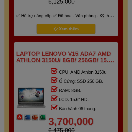
6,125,000
Hỗ trợ nâng cấp
Đồ họa - Văn phòng - Kỹ thuật
- Gaming
Bảo hành 6 tháng
Xem thêm
LAPTOP LENOVO V15 ADA7 AMD
ATHLON 3150U/ 8GB/ 256GB/ 15.6"
HD
CPU: AMD Athlon 3150u.
Ổ Cứng: SSD 256 GB.
RAM: 8GB.
LCD: 15.6" HD.
Bảo hành 06 tháng.
3,700,000
6,475,000