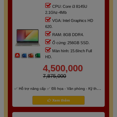
CPU: Core i3 8145U
2.1Ghz-4Mb
VGA: Intel Graphics HD
620.
RAM: 8GB DDR4.
Ổ cứng: 256GB SSD.
Màn hình: 15.6Inch Full
HD.
4,500,000
7,875,000
Hỗ trợ nâng cấp
Đồ họa - Văn phòng - Kỹ thuật
- Gaming
Bảo hành 6 tháng
Xem thêm