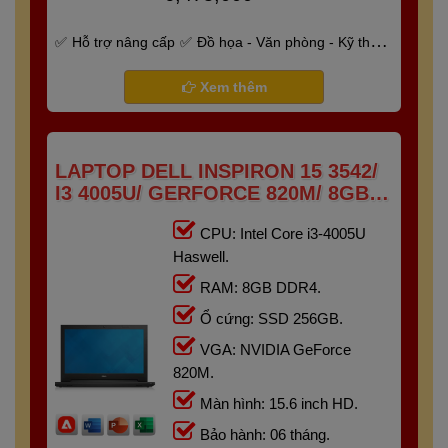
Hỗ trợ nâng cấp
Đồ họa - Văn phòng - Kỹ thuật
- Gaming
Bảo hành 6 tháng
Xem thêm
LAPTOP DELL INSPIRON 15 3542/
I3 4005U/ GERFORCE 820M/ 8GB/
256GB/ 15.6" HD
CPU: Intel Core i3-4005U
Haswell.
RAM: 8GB DDR4.
Ổ cứng: SSD 256GB.
VGA: NVIDIA GeForce
820M.
Màn hình: 15.6 inch HD.
Bảo hành: 06 tháng.