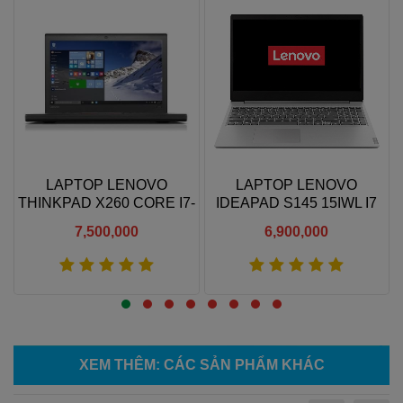
LAPTOP LENOVO
LAPTOP LENOVO
/
THINKPAD X260 CORE I7-
IDEAPAD S145 15IWL I7
6600U/ 8 GB RAM/ 500 GB
8565U/ RAM 8GB/ SSD
7,500,000
6,900,000
SSD/ INTEL HD GRAPHICS
512GB/ VGA 2GB MX110/
520/ 12.5 HD
15.6 HD
Xem thêm
Xem thêm
XEM THÊM
: CÁC SẢN PHẨM KHÁC