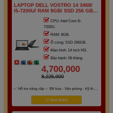
LAPTOP DELL VOSTRO 14 3468/
I5-7200U/ RAM 8GB/ SSD 256 GB/
14" HD
CPU: Intel Core i5-
7200U.
RAM: 8GB.
Ổ cứng: SSD 256GB.
Màn hình: 14 inch HD.
Bảo hành: 06 tháng.
4,700,000
8,225,000
Hỗ trợ nâng cấp
Đồ họa - Văn phòng - Kỹ thuật
- Gaming
Bảo hành 6 tháng
Xem thêm