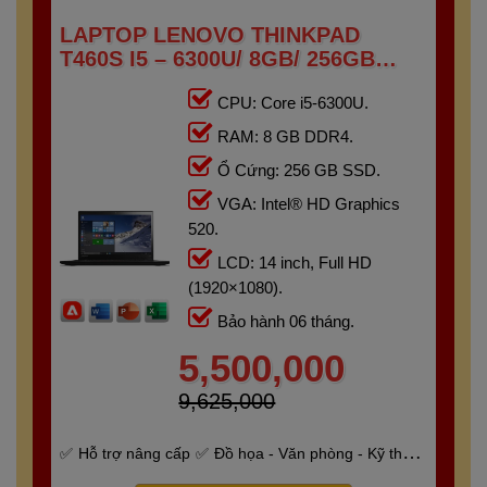
LAPTOP LENOVO THINKPAD
T460S I5 – 6300U/ 8GB/ 256GB
/14.0" FHD
CPU: Core i5-6300U.
RAM: 8 GB DDR4.
Ổ Cứng: 256 GB SSD.
VGA: Intel® HD Graphics
520.
LCD: 14 inch, Full HD
(1920×1080).
Bảo hành 06 tháng.
5,500,000
9,625,000
Hỗ trợ nâng cấp
Đồ họa - Văn phòng - Kỹ thuật
- Gaming
Bảo hành 6 tháng