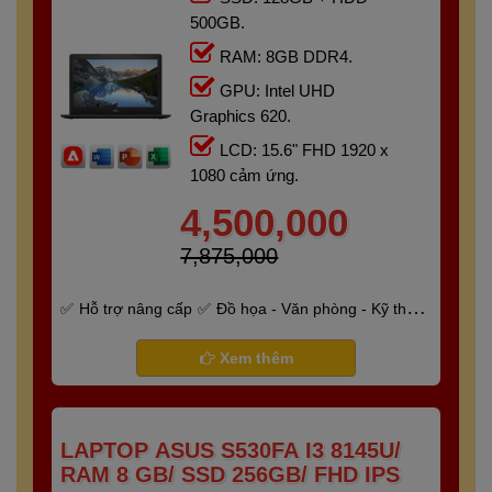
500GB.
RAM: 8GB DDR4.
GPU: Intel UHD
Graphics 620.
LCD: 15.6" FHD 1920 x
1080 cảm ứng.
4,500,000
7,875,000
Hỗ trợ nâng cấp
Đồ họa - Văn phòng - Kỹ thuật
- Gaming
Bảo hành 6 tháng
Xem thêm
LAPTOP ASUS S530FA I3 8145U/
RAM 8 GB/ SSD 256GB/ FHD IPS