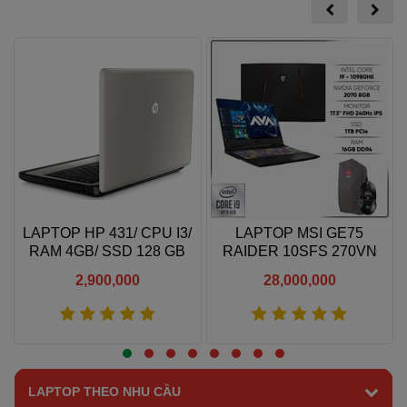
M
LAPTOP HP 431/ CPU I3/
LAPTOP MSI GE75
RAM 4GB/ SSD 128 GB
RAIDER 10SFS 270VN
RTX2070 SUPER 8GB I9
2,900,000
28,000,000
10980HK
Xem thêm
Xem thêm
LAPTOP THEO NHU CẦU