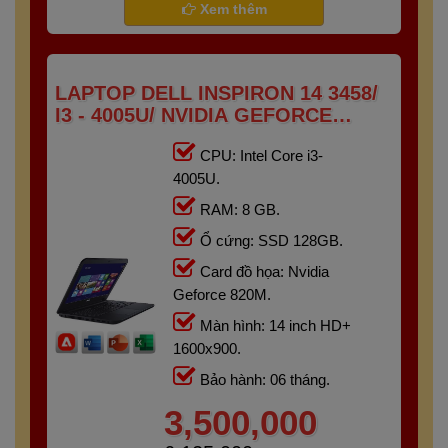
Xem thêm
LAPTOP DELL INSPIRON 14 3458/
I3 - 4005U/ NVIDIA GEFORCE
820M/ RAM 8G/ SSD 128GB/
CPU: Intel Core i3-
14"HD+
4005U.
RAM: 8 GB.
Ổ cứng: SSD 128GB.
Card đồ họa: Nvidia
Geforce 820M.
Màn hình: 14 inch HD+
1600x900.
Bảo hành: 06 tháng.
3,500,000