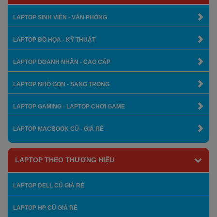
LAPTOP SINH VIÊN - VĂN PHÒNG
LAPTOP ĐỒ HỌA - KỸ THUẬT
LAPTOP DOANH NHÂN - CAO CẤP
LAPTOP NHỎ GỌN - SANG TRỌNG
LAPTOP GAMING - LAPTOP CHƠI GAME
LAPTOP MACBOOK CŨ - GIÁ RẺ
LAPTOP THEO THƯƠNG HIỆU
LAPTOP DELL CŨ GIÁ RẺ
LAPTOP HP CŨ GIÁ RẺ