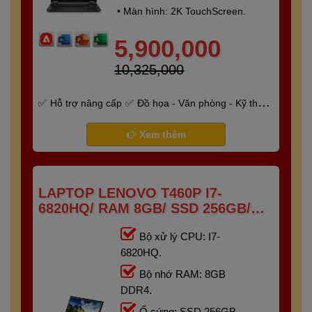
• Màn hình: 2K TouchScreen.
5,900,000
10,325,000
Hỗ trợ nâng cấp
Đồ họa - Văn phòng - Kỹ thuật
- Gaming
Bảo hành 6 tháng
Xem thêm
LAPTOP LENOVO T460P I7-
6820HQ/ RAM 8GB/ SSD 256GB/
14INCH
Bộ xử lý CPU: I7-
6820HQ.
Bộ nhớ RAM: 8GB
DDR4.
Ổ cứng: SSD 256GB.