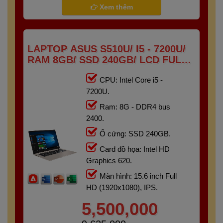
Xem thêm
LAPTOP ASUS S510U/ I5 - 7200U/
RAM 8GB/ SSD 240GB/ LCD FULL
HD IPS
CPU: Intel Core i5 -
7200U.
Ram: 8G - DDR4 bus
2400.
Ổ cứng: SSD 240GB.
Card đồ họa: Intel HD
Graphics 620.
Màn hình: 15.6 inch Full
HD (1920x1080), IPS.
5,500,000