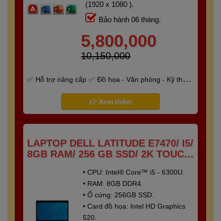
(1920 x 1080 ).
Bảo hành 06 tháng.
5,800,000
10,150,000
Hỗ trợ nâng cấp
Đồ họa - Văn phòng - Kỹ thuật
- Gaming
Bảo hành 6 tháng
Xem thêm
LAPTOP DELL LATITUDE E7470/ I5/
8GB RAM/ 256 GB SSD/ 2K TOUCH
SCREEN
• CPU: Intel® Core™ i5 - 6300U.
• RAM: 8GB DDR4.
• Ổ cứng: 256GB SSD.
• Card đồ họa: Intel HD Graphics
520.