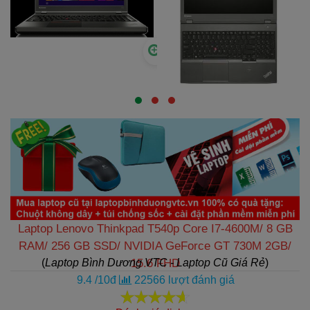
Laptop Lenovo Thinkpad T540p Core I7-4600M/ 8 GB
RAM/ 256 GB SSD/ NVIDIA GeForce GT 730M 2GB/
(
Laptop Bình Dương VTC - Laptop Cũ Giá Rẻ
15.6 FHD
)
9.4
/
10
đ
22566
lượt đánh giá