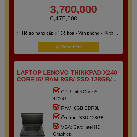
3,700,000
6,475,000
Hỗ trợ nâng cấp
Đồ họa - Văn phòng - Kỹ thuật
- Gaming
Bảo hành 6 tháng
Xem thêm
LAPTOP LENOVO THINKPAD X240
CORE I5/ RAM 8GB/ SSD 128GB/
12.5"HD
CPU: Intel Core i5 -
4200U.
RAM: 8GB DDR3L
Ổ cứng: SSD 128GB.
VGA: Card Intel HD
Graphics