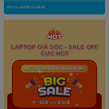
TẤT CẢ LAPTOP CŨ GIÁ RẺ
LAPTOP GIÁ SỐC - SALE OFF
CỰC HOT